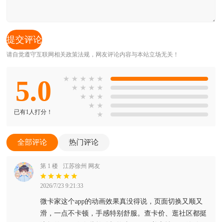
请自觉遵守互联网相关政策法规，网友评论内容与本站立场无关！
5.0
★
★
★
★
★
★
★
★
★
★
★
★
★
★
已有1人打分！
★
全部评论
热门评论
第 1 楼
江苏徐州 网友
2026/7/23 9:21:33
微卡家这个app的动画效果真没得说，页面切换又顺又
滑，一点不卡顿，手感特别舒服。查卡价、逛社区都挺