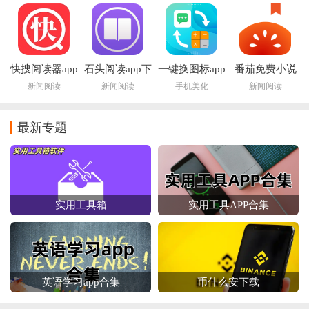
快搜阅读器app
石头阅读app下
一键换图标app
番茄免费小说
下载最新版本
载2026
app
新闻阅读
新闻阅读
手机美化
新闻阅读
2026
最新专题
实用工具箱
实用工具APP合集
英语学习app合集
币什么安下载