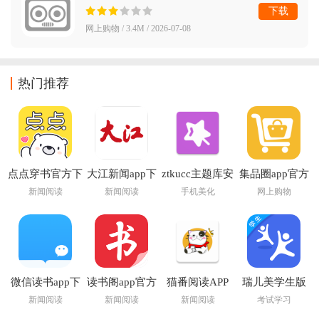
下载
网上购物 / 3.4M / 2026-07-08
热门推荐
点点穿书官方下
大江新闻app下
ztkucc主题库安
集品圈app官方
载安装
载安装最新版
卓仿苹果app
下载
新闻阅读
新闻阅读
手机美化
网上购物
微信读书app下
读书阁app官方
猫番阅读APP
瑞儿美学生版
载安装官方版
下载最新版本
app艺术素质测
新闻阅读
新闻阅读
新闻阅读
考试学习
评