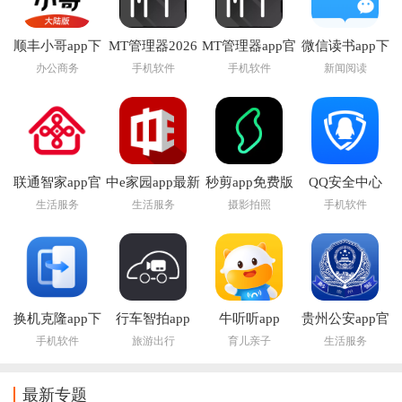
顺丰小哥app下
MT管理器2026
MT管理器app官
微信读书app下
载
官方最新版本
方版下载
载安装官方版
办公商务
手机软件
手机软件
新闻阅读
联通智家app官
中e家园app最新
秒剪app免费版
QQ安全中心
方正版
版下载安装
2026最新版本
生活服务
生活服务
摄影拍照
手机软件
换机克隆app下
行车智拍app
牛听听app
贵州公安app官
载
方下载
手机软件
旅游出行
育儿亲子
生活服务
最新专题