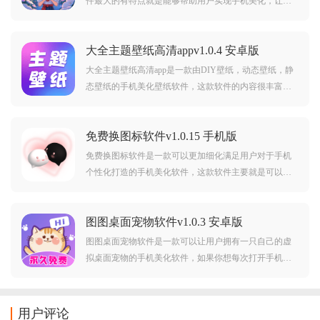
件最大的有特点就是能够帮助用户实现手机美化，让用
户的手机更符合用户的个性，为了满足用户的手机美化
的需求，软件内有各种风格的壁纸可以让用户随意选
大全主题壁纸高清appv1.0.4 安卓版
择，选好之后就可以通过操作将壁纸设置成手机壁纸。
大全主题壁纸高清app是一款由DIY壁纸，动态壁纸，静
态壁纸的手机美化壁纸软件，这款软件的内容很丰富，
不管是什么风格的壁纸这里都有，并且软件内还有超多
好用桌面小组件，同时还有很多聊天软件的聊天背景，
免费换图标软件v1.0.15 手机版
让用户能够在这里一站式解决手机个性化的问题。
免费换图标软件是一款可以更加细化满足用户对于手机
个性化打造的手机美化软件，这款软件主要就是可以帮
助用户自己制作应用图标，并且更换图标，如果你觉得
你的应用图标不符合你的心意，那就下载这款软件，不
图图桌面宠物软件v1.0.3 安卓版
仅可以使用自定义自己制作，还可以使用软件内的图标
哦。免
图图桌面宠物软件是一款可以让用户拥有一只自己的虚
拟桌面宠物的手机美化软件，如果你想每次打开手机就
有一只电子宠物陪伴着你的，那就下载这款软件，软件
内不仅仅有壁纸可以更换壁纸，还有虚拟电子桌面宠
物，让你每一次使用手机的时候都不会无聊。图图桌面
用户评论