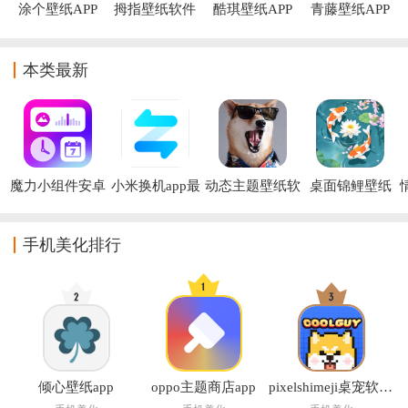
涂个壁纸APP
拇指壁纸软件
酷琪壁纸APP
青藤壁纸APP
本类最新
魔力小组件安卓
小米换机app最
动态主题壁纸软
桌面锦鲤壁纸
版
新版
件
app
手机美化排行
倾心壁纸app
oppo主题商店app
pixelshimeji桌宠软件( Pixel Shimeji - Desktop Pet)