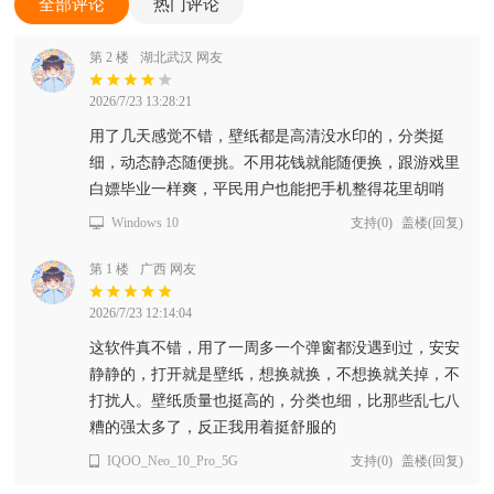
全部评论
热门评论
第 2 楼
湖北武汉 网友
2026/7/23 13:28:21
用了几天感觉不错，壁纸都是高清没水印的，分类挺
细，动态静态随便挑。不用花钱就能随便换，跟游戏里
白嫖毕业一样爽，平民用户也能把手机整得花里胡哨
Windows 10
支持
(
0
)
盖楼(回复)
第 1 楼
广西 网友
2026/7/23 12:14:04
这软件真不错，用了一周多一个弹窗都没遇到过，安安
静静的，打开就是壁纸，想换就换，不想换就关掉，不
打扰人。壁纸质量也挺高的，分类也细，比那些乱七八
糟的强太多了，反正我用着挺舒服的
IQOO_Neo_10_Pro_5G
支持
(
0
)
盖楼(回复)