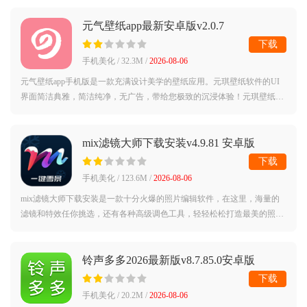
年限和购买时
元气壁纸app最新安卓版v2.0.7
下载
手机美化 / 32.3M /
2026-08-06
元气壁纸app手机版是一款充满设计美学的壁纸应用。元琪壁纸软件的UI
界面简洁典雅，简洁纯净，无广告，带给您极致的沉浸体验！元琪壁纸手
机版专注于为您提供大量种类齐全、丰富精致的壁纸。元琪壁纸app涵盖
次要元素、
mix滤镜大师下载安装v4.9.81 安卓版
下载
手机美化 / 123.6M /
2026-08-06
mix滤镜大师下载安装是一款十分火爆的照片编辑软件，在这里，海量的
滤镜和特效任你挑选，还有各种高级调色工具，轻轻松松打造最美的照
片，感兴趣的话赶紧来试试吧mix滤镜大师app最新版简介：MIX滤镜大师
由移动互联网
铃声多多2026最新版v8.7.85.0安卓版
下载
手机美化 / 20.2M /
2026-08-06