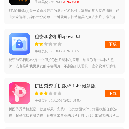
手机美化 / 98.2M /
2026-08-06
FIMO相机app是一款非常好用的复古相机软件，海量的复古胶卷滤镜，任
由大家选择，操作十分简单，一键就可以打造精美的复古大片，感兴趣的
话赶紧来下载试试看吧FIMO相机最新版简介：一款复古的胶卷相机应
用，采用拟物化
秘密加密相册appv2.0.3
下载
手机美化 / 46.3M / 2026-08-05
秘密加密相册app是一个保护你照片隐私的应用，如果你有一些私人照
片，或者是和我男朋友的亲密照片，不想被别人看到，这个软件可以很好
的帮助你，你可以设置自己的密码，除了你，其他人都不能打开相册，很
好，可以把你
拼图秀秀手机版v5.1.49 最新版
下载
手机美化 / 138.3M / 2026-08-05
拼图秀秀手机版是一款全球累计安装1.5亿的拼图软件，海量模板任你选
择，超多优质素材选择，还有更加专业的照片处理，设计出完美的照片，
感兴趣的话赶紧来试试吧拼图秀秀app官方版简介：趣拼图-美图拼接简单
拼接各类图