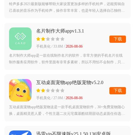
铃声多多2021最新版能够帮助大家设置更加多样的手机铃声，还能剪辑自
己喜欢的音乐作为手机铃声，操作非常丰富，也是年轻人选择自己独特铃
声的重要方式！软件介绍在这款铃声多多手机铃声app当中每个人都可以
找到自己喜
名片制作大师appv1.3.1
下载
手机美化 / 33.8M /
2026-08-06
名片制作大师app是一款在线制作名片的软件，非常方便的手机名片在线
制作服务应用软件，软件里面有非常多素材，所以不用怕不会制作，只需
要输入你的信息，系统就能自动帮你制作名片，当然你还可以自定义，选
择自己喜欢
互动桌面宠物app绝版宠物v5.2.0
下载
手机美化 / 27.0M /
2026-08-06
互动桌面宠物app绝版宠物这是一款手机桌面宠物软件，30+免费宠物随心
换，桌面精灵惹人爱，个性主题二次元宅腐基酷炫萌甜动态桌面任你选，
二次元人物，Q版可爱萌角色，还有超多动物激萌猫咪桌面宠物等你发
掘，桌面任一
迅雷vip不限速版v25.1.50.136安卓版