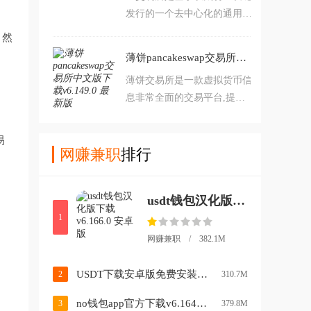
发行的一个去中心化的通用数
性,这些都是其优势所在。喜
字货币。用户可以轻松的了解
欢的赶紧下载吧。
。然
到每一种货币的行业价格，轻
薄饼pancakeswap交易所中文版下载v6.149.0 最新版
松的掌握最新的K图走势，喜
薄饼交易所是一款虚拟货币信
欢的不要错过了，赶紧下载
息非常全面的交易平台,提供
吧。
实时行情、多交易所数据整合
以及便捷的交易服务,致力于
易
构建一个自由流通的加密数字
网赚兼职
排行
资产生态系统，用户可以随时
随地通过这款应用进行交易，
usdt钱包汉化版下载v6.166.0 安卓版
喜欢的赶紧下载吧。
1
网赚兼职 / 382.1M
USDT下载安卓版免费安装v3.16.7 手机版
2
310.7M
no钱包app官方下载v6.164.0 iOS版
3
379.8M