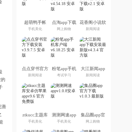
险
超萌鸭手帐
点淘app下载
花香阁小说软
app
官方下载
件免费阅读下
手机美化
网上购物
新闻阅读
载
点点穿书官方
粉笔app手机
大江新闻app
投
下载安装
客户端
下载安装最新
新闻阅读
考试学习
新闻阅读
版
业的
千
完善
之
ztkucc主题库
测测网速app
集品圈app官
安卓仿苹果
方下载
手机美化
手机美化
网上购物
能
app