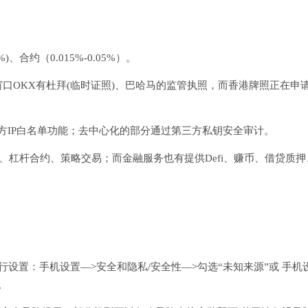
、合约（0.015%-0.05%）。
口OKX有杜拜(临时证照)、巴哈马的监管执照，而香港牌照正在申
第三方IP白名单功能；去中心化的部分通过第三方私钥安全审计。
、杠杆合约、策略交易；而金融服务也有提供Defi、赚币、借贷质押
设置：手机设置—>安全和隐私/安全性—>勾选“未知来源”或 手机
。