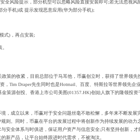
到安全风险提示，部分机型可以忽略风险直接安装即可;若无法忽视风
分手机)或 提示发现恶意应用(华为部分手机);
模式)，再点安装;
装。
相关政策的收紧，目前总部位于马耳他，币赢创立时，获得了世界领先
资，Tim Draper先生同时也是Hotmail、百度、特斯拉等世界领先企
金策源创投、香港上市公司美图(01357.HK)创始人旗下的隆领投资
环境，成立以来，币赢对于安全问题丝毫不敢松懈，多年来不断发展
护规则。同时，币赢在平台的发展过程中将创新作为持续发展的动力
与安全体系与时俱进，保证用户资产与信息安全;只有坚持创新，才
意的新产品，让平台始终跟进时代需求，不被淘汰。