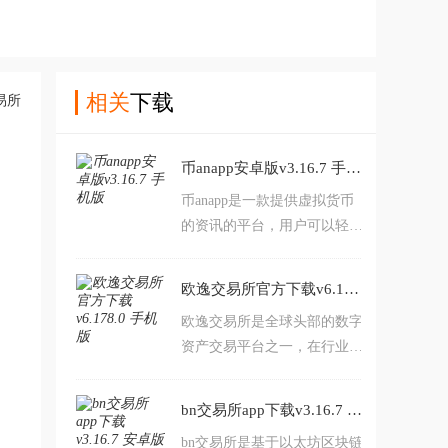
相关
下载
币anapp安卓版v3.16.7 手机版
币anapp是一款提供虚拟货币
的资讯的平台，用户可以轻松
的了解到每一种货币的行业价
格，满足大家的各种需求，让
欧逸交易所官方下载v6.178.0 手机版
用户在便捷中完成交易，在平
欧逸交易所是全球头部的数字
稳中实现收益。喜欢的赶紧下
资产交易平台之一，在行业具
载安装吧。
有较高的知名度和影响力。而
且具备清晰的网页界面、高流
bn交易所app下载v3.16.7 安卓版
动性的深度市场、较低的交易
bn交易所是基于以太坊区块链
手续费以及基本的安全稳定