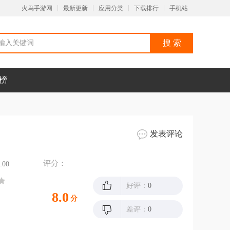
火鸟手游网
最新更新
应用分类
下载排行
手机站
榜
发表评论
评分：
:00
好评：
0
8.0
分
差评：
0