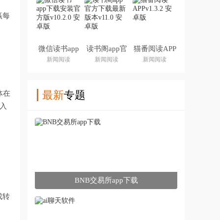
赢每
微信读书app
读书阁app官
猫番阅读APP
下载安装官方
方下载最新版
新闻阅读
新闻阅读
新闻阅读
版
本
最新
专题
体在
入
。
BNB交易所app下载
成转