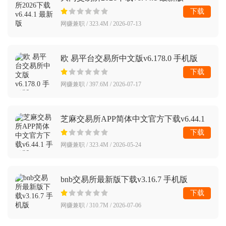
下载
网赚兼职 / 323.4M / 2026-07-13
欧 易平台交易所中文版v6.178.0 手机版
下载
网赚兼职 / 397.6M / 2026-07-17
芝麻交易所APP简体中文官方下载v6.44.1
手机版
下载
网赚兼职 / 323.4M / 2026-05-24
bnb交易所最新版下载v3.16.7 手机版
下载
网赚兼职 / 310.7M / 2026-07-06