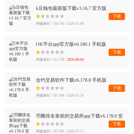
k豆钱包最新版下载v3.16.7 官方版
下载
网赚兼职 / 310.7M / 2026-07-06
OK平台app官方版v6.180.1 手机版
下载
网赚兼职 / 412.5M /
2026-08-04
合约交易软件下载v6.178.0 手机版
下载
网赚兼职 / 397.6M / 2026-07-20
币圈排名靠前的交易所app下载v6.178.0 安
卓版
下载
网赚兼职 / 397.6M / 2026-07-17