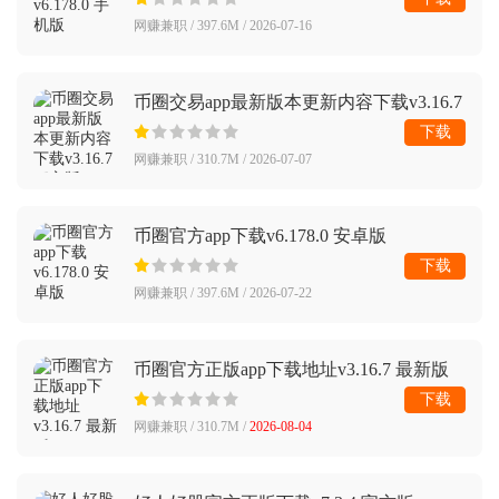
网赚兼职 / 397.6M / 2026-07-16
币圈交易app最新版本更新内容下载v3.16.7
官方版
下载
网赚兼职 / 310.7M / 2026-07-07
币圈官方app下载v6.178.0 安卓版
下载
网赚兼职 / 397.6M / 2026-07-22
币圈官方正版app下载地址v3.16.7 最新版
下载
网赚兼职 / 310.7M /
2026-08-04