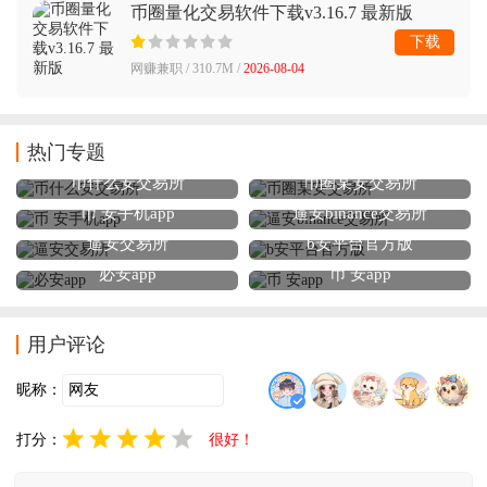
币圈量化交易软件下载v3.16.7 最新版
下载
网赚兼职 / 310.7M /
2026-08-04
热门专题
币什么安交易所
币圈某安交易所
币 安手机app
逼安binance交易所
逼安交易所
b安平台官方版
必安app
币 安app
用户评论
昵称：
打分：
很好！