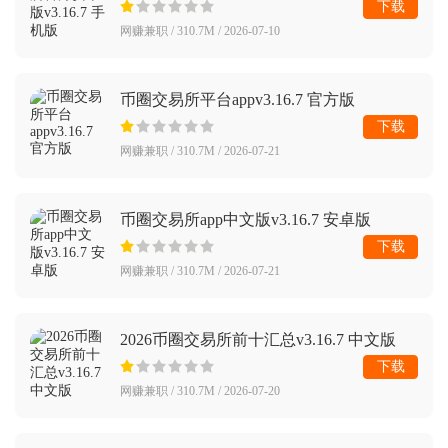
下载
网赚兼职 / 310.7M / 2026-07-10
币圈交易所平台appv3.16.7 官方版
下载
网赚兼职 / 310.7M / 2026-07-21
币圈交易所app中文版v3.16.7 安卓版
下载
网赚兼职 / 310.7M / 2026-07-21
2026币圈交易所前十汇总v3.16.7 中文版
下载
网赚兼职 / 310.7M / 2026-07-20