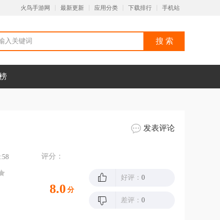
火鸟手游网
最新更新
应用分类
下载排行
手机站
榜
发表评论
评分：
:58
好评：
0
8.0
分
差评：
0