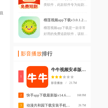
类软件，此款软件专为短剧爱
短剧app感兴趣的用户不要错
好者打造。软件内为大家提供
过，欢迎大家在本站下载使
且
了大量不同类型的短剧，在这
用。
榴莲视频app下载v3.0.1.2 最新版
里有着多种题材，大家可以自
榴莲视频app下载是一款非常
由选择。而且此款软件完全免
好用的免费追剧软件，该软件
费。对免费短剧全集app感兴
汇聚了全网热门影视资源。提
趣的用户不要错过，欢迎大家
供高清画质与极速播放体验，
在本站下载使用。
界面清爽无广告，支持离线缓
影音播放
排行
存与多倍速播放，每日更新最
新剧集，想要免费追剧的朋友
牛牛视频安卓版去广告v1.4.6 最新版
可千万不要错过了哦，赶紧来
下载吧！
1
影音播放 / 23.7M
快手app下载最新版v14.6.20.49153 官方安卓版
2
168.9M
动漫共和园下载安装手机版中文(动漫共和国)v1.1.0 最新版
3
26.7M