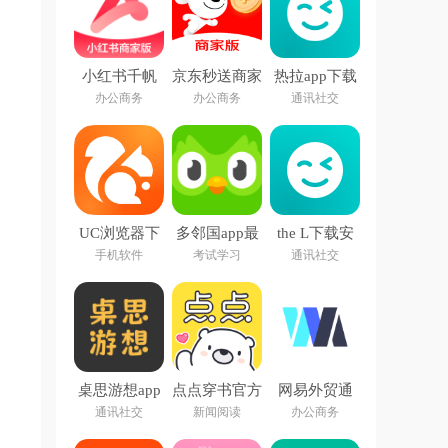
小红书千帆
京东秒送商家
热拉app下载
app下载
app下载最新
官方(the L)
办公商务
办公商务
通讯社交
版
UC浏览器下
多邻国app最
the L下载安
载安装2026
新版
卓最新版本
手机软件
考试学习
通讯社交
最新版本
2026
桌思游想app
点点穿书官方
网易外贸通
下载安装
app
通讯社交
新闻阅读
办公商务