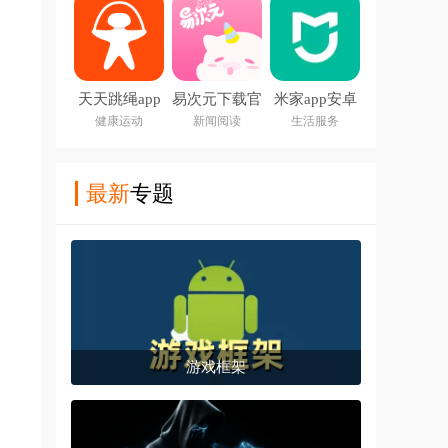
天天跳绳app
易次元下载官
米家app安卓
下载安装免费
方app
版
健康运动
新闻阅读
生活服务
最新
专题
游戏框架