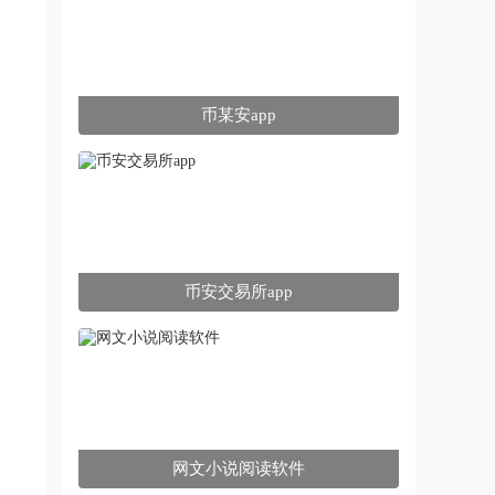
币某安app
币安交易所app
网文小说阅读软件