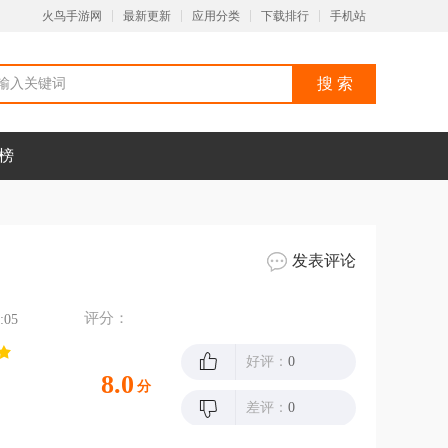
火鸟手游网
最新更新
应用分类
下载排行
手机站
榜
发表评论
评分：
:05
好评：
0
8.0
分
差评：
0