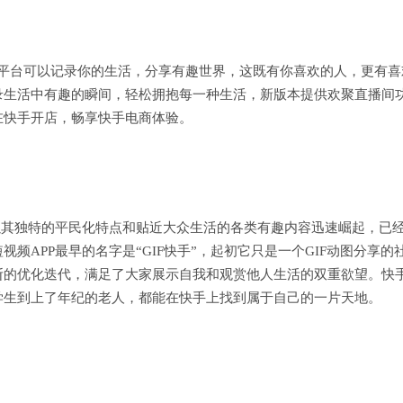
在快手平台可以记录你的生活，分享有趣世界，这既有你喜欢的人，更有喜
录生活中有趣的瞬间，轻松拥抱每一种生活，新版本提供欢聚直播间
在快手开店，畅享快手电商体验。
以其独特的平民化特点和贴近大众生活的各类有趣内容迅速崛起，已
频APP最早的名字是“GIF快手”，起初它只是一个GIF动图分享的
断的优化迭代，满足了大家展示自我和观赏他人生活的双重欲望。快
学生到上了年纪的老人，都能在快手上找到属于自己的一片天地。