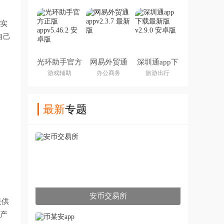
行实
自己
光环助手官方
网易外贸通
深圳通app下
正版app
app
载最新版
游戏辅助
办公商务
旅游出行
最新
专题
安币交易所
提供
P产