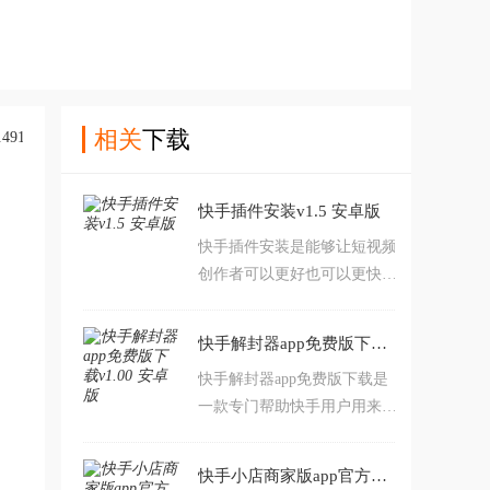
相关
下载
快手插件安装v1.5 安卓版
快手插件安装是能够让短视频
创作者可以更好也可以更快的
让你能够实现软件的操作，软
件会根据你的拍摄风格，智能
快手解封器app免费版下载v1.00 安卓版
匹配合适的特效、滤镜、美妆
快手解封器app免费版下载是
和贴纸组件，省去反复调试的
一款专门帮助快手用户用来账
麻烦，同时也可以让你有更多
号申述进行使用，能够大幅度
更好的优秀作品的分享，需要
增加申诉的成功率，整个过程
就来本站下载吧。
快手小店商家版app官方下载v7.2.50.483 最新版
也十分简单，操作手法很容