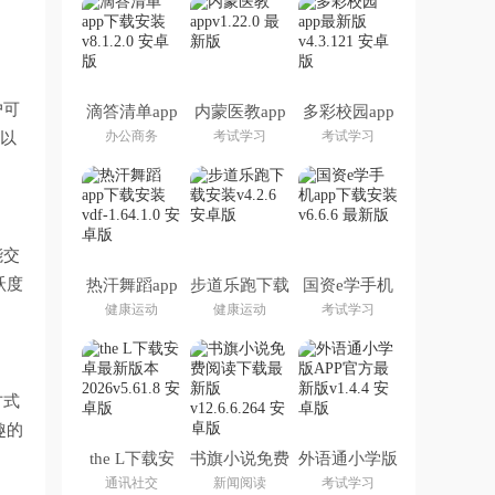
户可
滴答清单app
内蒙医教app
多彩校园app
下载安装
最新版
办公商务
考试学习
考试学习
可以
能交
跃度
热汗舞蹈app
步道乐跑下载
国资e学手机
下载安装
安装
app下载安装
健康运动
健康运动
考试学习
方式
趣的
the L下载安
书旗小说免费
外语通小学版
卓最新版本
阅读下载最新
APP官方最新
通讯社交
新闻阅读
考试学习
2026
版
版