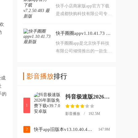
快手小店商家版app官方下载
易，如果你对此感兴趣的话可
是成都快购科技有限公司专为
以来本站下载。
快手小店商家制作的店铺经营
欢
管理助手，软件0元入驻，拥
功
快手圈圈appv1.10.41.73 最新版
有客服工具，订单管理，商品
快手圈圈app是北京快手科技
管理，活动报名，售后管理，
有限公司倾情推出的一款生活
评价管理等等丰富功能，可以
服务社区平台，平台拥有找工
帮助更好的经营管理店铺。
作，找房子，找二手，找朋
友，问大家等等丰富功能，可
影音播放
排行
经成
以帮助用户更好的解决生活中
社
的各种问题，快手圈圈，让你
手的
抖音极速版2026年新版免费下载v39.7.0 安卓版
轻松圈住生活所需，享受智慧
生活。
1
影音播放 / 192.5M
快手app旧版本v13.10.40.45432 安卓版
2
147.9M