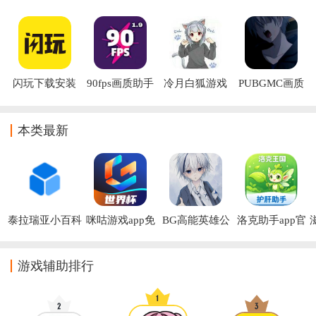
app下载安装
2026最新版下
下载安装
辅助器免费版
载
(Crosshair Pro)
闪玩下载安装
90fps画质助手
冷月白狐游戏
PUBGMC画质
官方版
下载
宝盒(冷狐宝
大师A最新版
盒)
本类最新
泰拉瑞亚小百科
咪咕游戏app免
BG高能英雄公
洛克助手app官
app下载
费下载
益全防app
方下载
游戏辅助排行