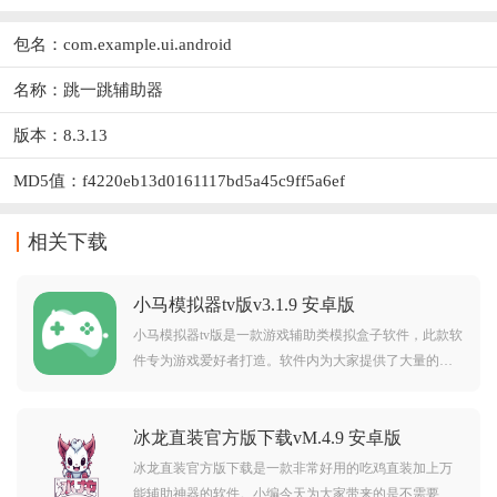
包名：com.example.ui.android
名称：跳一跳辅助器
版本：8.3.13
MD5值：f4220eb13d0161117bd5a45c9ff5a6ef
相关下载
小马模拟器tv版v3.1.9 安卓版
小马模拟器tv版是一款游戏辅助类模拟盒子软件，此款软
件专为游戏爱好者打造。软件内为大家提供了大量的热
门游戏，而且你还可以自由导入各种你喜欢的玩具。对
小马模拟器tv版感兴趣的用户不要错过，欢迎大家在本站
冰龙直装官方版下载vM.4.9 安卓版
下载使用。
冰龙直装官方版下载是一款非常好用的吃鸡直装加上万
能辅助神器的软件。小编今天为大家带来的是不需要卡