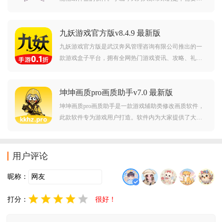
密就可以直接使用的版本，这个版本提供了非常丰富的
辅助功能，玩家可以在众多功能中挑选自己需要的功
九妖游戏官方版v8.4.9 最新版
能，然后自己调好参数就可以在游戏中展露身手了。
九妖游戏官方版是武汉奔风管理咨询有限公司推出的一
款游戏盒子平台，拥有全网热门游戏资讯、攻略、礼包
和账号交易服务。内置社区可交流心得，更有独家福利
礼包领取，是手游爱好者的必备工具箱。界面简洁流
坤坤画质pro画质助手v7.0 最新版
畅，感兴趣的朋友可千万不要错过了哦！
坤坤画质pro画质助手是一款游戏辅助类修改画质软件，
此款软件专为游戏用户打造。软件内为大家提供了大量
的使用功能，你可以自由对游戏进行修改和优化，让你
能够拥有一个完美的游戏环境。对坤坤画质pro画质助手
感兴趣的用户不要错过，欢迎大家在本站下载使用。
用户评论
昵称：
打分：
很好！