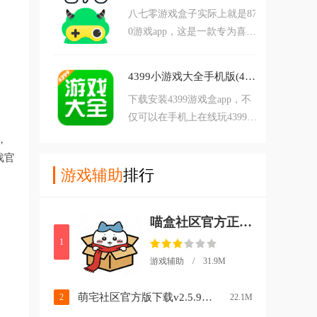
八七零游戏盒子实际上就是87
朋友欢迎前来下载体验。
0游戏app，这是一款专为喜欢
玩手机游戏的玩家打造的全能
型游戏盒子，下载安装八七零
4399小游戏大全手机版(4399游戏盒)v9.0.0.38 安卓版
游戏盒子，不仅可以玩热门的
下载安装4399游戏盒app，不
安卓手游，还有各类h5云电脑
仅可以在手机上在线玩4399小
游戏以及街机游戏资源，点击
游戏，还可以免费专区盒币，
开玩，无需下载，随时随地体
，
软件内拥有火柴人、策略、解
验游戏带给您的乐趣，有需要
戏官
压、装扮、割草等多种分类小
游戏辅助
排行
的朋友欢迎下载体验。
游戏，精选超高人气热游，还
有各种新鲜出炉的小游戏免费
喵盒社区官方正版下载v2.1.0 安卓版
体验，赶紧来玩吧。
1
游戏辅助 / 31.9M
萌宅社区官方版下载v2.5.9 手机版
2
22.1M