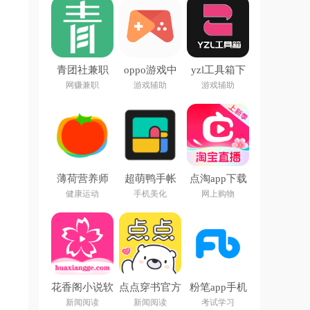
青团社兼职
oppo游戏中
yzl工具箱下
app
心官方最新版
载最新版本
网赚兼职
游戏辅助
游戏辅助
本
薄荷营养师
超萌鸭手帐
点淘app下载
app免费版
app
官方下载
健康运动
手机美化
网上购物
花香阁小说软
点点穿书官方
粉笔app手机
件免费阅读下
下载安装
客户端
新闻阅读
新闻阅读
考试学习
载