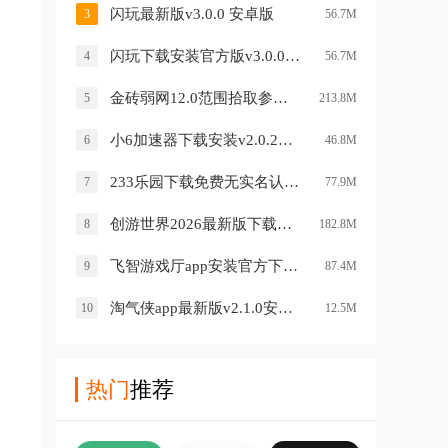
闪玩最新版v3.0.0 安卓版
3
56.7M
闪玩下载安装官方版v3.0.0 安卓版
4
56.7M
金砖弱网12.0范围拾取参数v12.0 安卓版
5
213.8M
小6加速器下载安装v2.0.21.4 安卓版
6
46.8M
233乐园下载免费无实名认证233乐园v4.84.0.0 最新版
7
77.9M
创游世界2026最新版下载安装v1.77.0 安卓版
8
182.8M
飞智游戏厅app安装官方下载v7.2.10.7 手机版最新版
9
87.4M
淘气侠app最新版v2.1.0安卓版
10
12.5M
热门
推荐