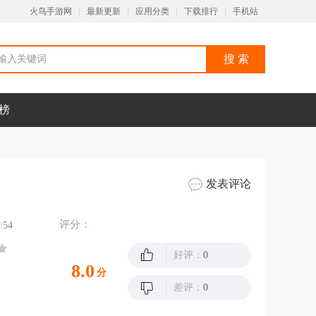
火鸟手游网
最新更新
应用分类
下载排行
手机站
榜
发表评论
评分：
:54
好评：
0
8.0
分
差评：
0