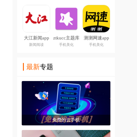
大江新闻app
ztkucc主题库
测测网速app
下载安装最新
安卓仿苹果
新闻阅读
手机美化
手机美化
版
app
最新
专题
免费的云手机