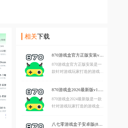
相关
下载
870游戏盒官方正版安装v1.8.6.7 安卓版
870游戏盒官方正版安装是一
款针对游戏玩家打造的游戏盒
子平台，一个应用全搞定，新
鲜热门游戏点开即玩，手机秒
870游戏盒2026最新版v1.8.6.7 安卓版
变游戏机，画面清晰流畅，尽
870游戏盒2024最新版是一款
享游戏乐趣！喜欢的朋友欢迎
针对游戏玩家打造的游戏盒子
前来下载体验。
平台，平台汇聚数万款精品手
游，精挑细选，让您第一时间
八七零游戏盒子安卓版(870游戏)v1.8.6.7 最新版
玩到最新、最热游戏，喜欢的