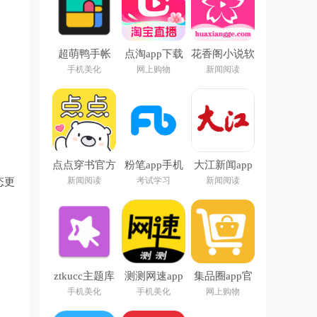
超萌鸭手帐
点淘app下载
花香阁小说软
app
官方下载
件免费阅读下
手机美化
网上购物
新闻阅读
载
点点穿书官方
粉笔app手机
大江新闻app
下载安装
客户端
下载安装最新
新闻阅读
考试学习
新闻阅读
态更
版
ztkucc主题库
测测网速app
集品圈app官
安卓仿苹果
方下载
手机美化
手机美化
网上购物
app