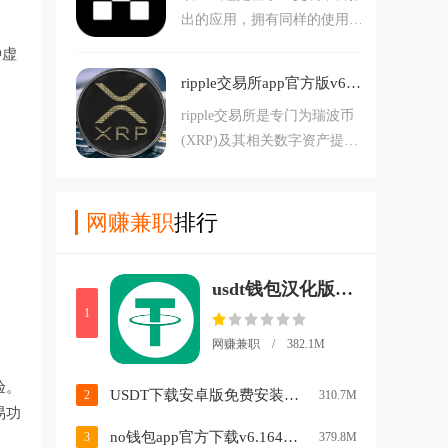
出的应用，拥有同样的使用体
页同步，也有提供模拟交易功
验和功能。这款app可以让用
能。
种虚
户无论身在何处，都可以快速
ripple交易所app官方版v6.131.0 手机版
便捷地进行各种加密货币的买
ripple交易所是专门为瑞波币
卖。用户可以随时随地查看交
(XRP)及其相关数字资产提供
易数据，实时关注自己的交易
交易服务的平台，支援超过30
状况，方便捕获交易机会。
0种以上的币种买卖，Ｗeb3钱
包可支援NFT市场、DeFi、授
网赚兼职
排行
权等交易。•APP是中文介
面、与网页同步，也有提供模
usdt钱包汉化版下载v6.166.0 安卓版
拟交易功能。
1
网赚兼职 / 382.1M
验。
USDT下载安卓版免费安装v3.16.7 手机版
2
310.7M
易功
no钱包app官方下载v6.164.0 iOS版
3
379.8M