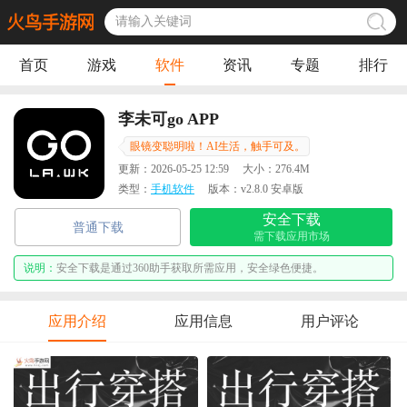
首页
游戏
软件
资讯
专题
排行
李未可go APP
眼镜变聪明啦！AI生活，触手可及。
更新：
2026-05-25 12:59
大小：
276.4M
类型：
手机软件
版本：
v2.8.0 安卓版
安全下载
普通下载
需下载应用市场
说明：
安全下载是通过360助手获取所需应用，安全绿色便捷。
应用介绍
应用信息
用户评论