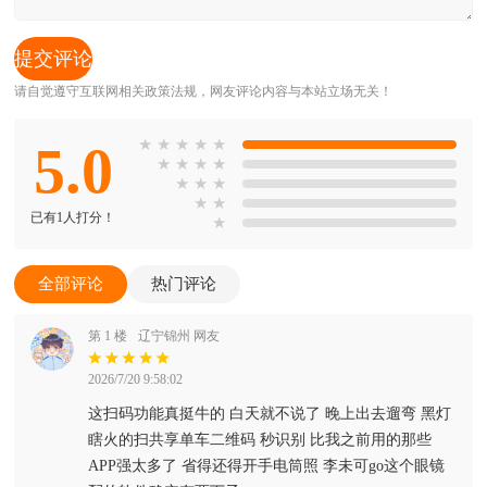
请自觉遵守互联网相关政策法规，网友评论内容与本站立场无关！
5.0
★
★
★
★
★
★
★
★
★
★
★
★
★
★
已有1人打分！
★
全部评论
热门评论
第 1 楼
辽宁锦州 网友
2026/7/20 9:58:02
这扫码功能真挺牛的 白天就不说了 晚上出去遛弯 黑灯
瞎火的扫共享单车二维码 秒识别 比我之前用的那些
APP强太多了 省得还得开手电筒照 李未可go这个眼镜