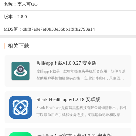
名称：李未可GO
版本：2.8.0
MD5值：dbf87a0e7ef0b33e36bb1f9fb2793a14
相关下载
度眼app下载v1.0.0.27 安卓版
度眼app下载是一款智能摄像头手机配套应用，软件可以
帮助用户手机和摄像头连接，实现实时视频，录像回
放，参数设置，摄像头管理等等功能，可以帮助用户更
好的使用摄像头安防守护，下载度眼，关爱守护变得更
Shark Health appv1.2.18 安卓版
加的简单。
Shark Health app是南昌黑鲨科技有限公司倾情推出，软件
可以帮助用户手机和设备连接，实现运动记录和数据分
析，睡眠记录和数据显示，设备管理等等功能服务，可
以帮助用户更好的使用设备，畅享更智慧健康生活新体
podsfine App官方下载v1.0.21 安卓版
验。