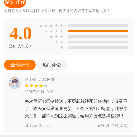
请自觉遵守互联网相关政策法规，网友评论内容与本站立场无关！
4.0
★
★
★
★
★
★
★
★
★
★
★
★
★
★
已有1人打分！
★
全部评论
热门评论
第 1 楼
北京 网友
2026/7/13 10:16:43
每次更新都强制推送，不更新就锁死部分功能，真受不
了。昨天又弹窗逼我更新，不然不给打印标签，耽误半
天工作。能不能别这么霸道，给用户留点选择权行吗
Poco_X7_Pro
支持
(
0
)
盖楼(回复)