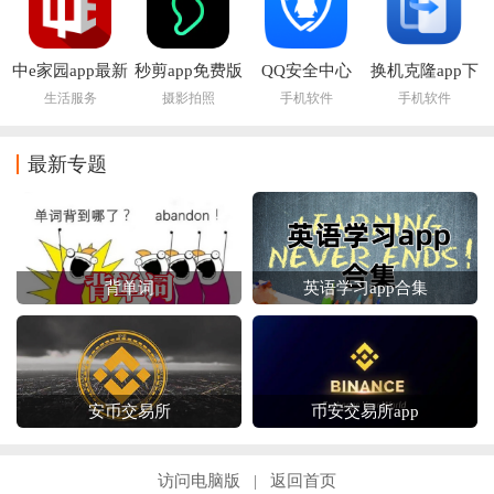
中e家园app最新
秒剪app免费版
QQ安全中心
换机克隆app下
版下载安装
2026最新版本
载
生活服务
摄影拍照
手机软件
手机软件
最新专题
背单词
英语学习app合集
安币交易所
币安交易所app
访问电脑版
返回首页
|