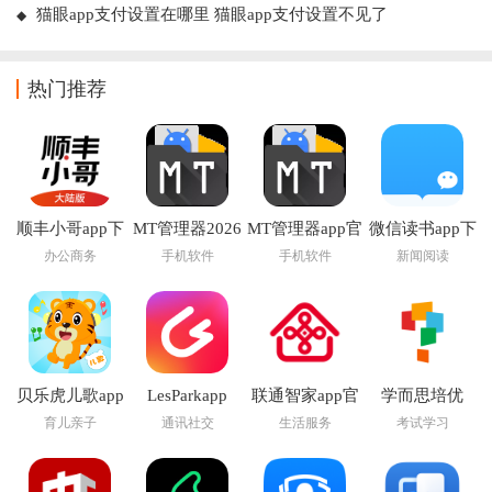
猫眼app支付设置在哪里 猫眼app支付设置不见了
热门推荐
顺丰小哥app下
MT管理器2026
MT管理器app官
微信读书app下
载
官方最新版本
方版下载
载安装官方版
办公商务
手机软件
手机软件
新闻阅读
贝乐虎儿歌app
LesParkapp
联通智家app官
学而思培优
方正版
育儿亲子
通讯社交
生活服务
考试学习