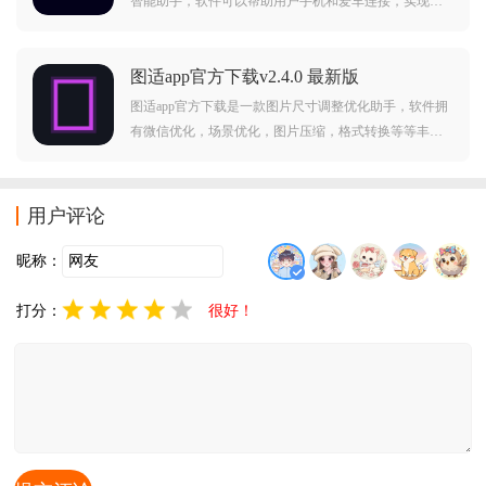
智能助手，软件可以帮助用户手机和爱车连接，实现多
媒体控制，地图控制，地图控制，座椅控制等等功能，
可以给予用户更智慧舒适体验，需要的朋友赶紧前来下
图适app官方下载v2.4.0 最新版
载使用吧。
图适app官方下载是一款图片尺寸调整优化助手，软件拥
有微信优化，场景优化，图片压缩，格式转换等等丰富
功能，使用简单方便，可以帮助用户调整图片合适尺
寸，更好的社交分享，下载图适，让图片分享更出彩。
图适app介绍：图适（ImageFit）是一款极简的图片尺寸
用户评论
优化工
昵称：
打分：
很好！