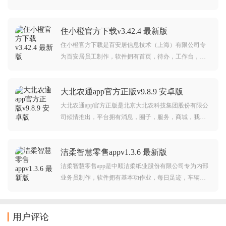
网上银行，配送商库存，调理品终端管理，鲜品质量反
馈等等功能，可以助力用户更智慧高效协同工作，需要
住小橙官方下载v3.42.4 最新版
的朋友欢迎前来下载使用。
住小橙官方下载是百安居信息技术（上海）有限公司专
为百安居员工制作，软件拥有首页，待办，工作台，数
据，消息等板块，涵盖了员工日常工作所需的方方面面
功能，可以助力用户更智慧高效协同工作，需要的朋友
大北农通app官方正版v9.8.9 安卓版
欢迎前来下载使用。
大北农通app官方正版是北京大北农科技集团股份有限公
司倾情推出，平台拥有消息，圈子，服务，商城，我的
等板块，涵盖了移动办公，资讯，交流等等丰富功能，
可以帮助更好的服务生猪行业，更好的提升生产效率，
洁柔智慧零售appv1.3.6 最新版
交流农业知识。
洁柔智慧零售app是中顺洁柔纸业股份有限公司专为内部
业务员制作，软件拥有基本功作业，每日足迹，车辆计
划，万家店计划，三—工程，市场走访，任务中心等丰
富功能，可以帮助业务员更智慧高效零售工作。
用户评论