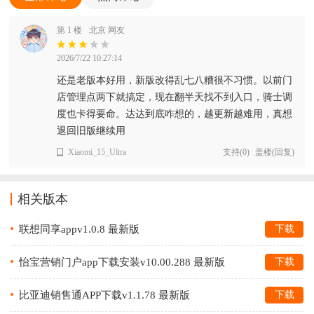
第 1 楼
北京 网友
2026/7/22 10:27:14
还是老版本好用，新版改得乱七八糟很不习惯。以前门
店管理点两下就搞定，现在翻半天找不到入口，骑士调
度也卡得要命。达达到底咋想的，越更新越难用，真想
退回旧版继续用
Xiaomi_15_Ultra
支持
(
0
)
盖楼(回复)
相关版本
联想同享appv1.0.8 最新版
下载
怡宝营销门户app下载安装v10.00.288 最新版
下载
比亚迪销售通APP下载v1.1.78 最新版
下载