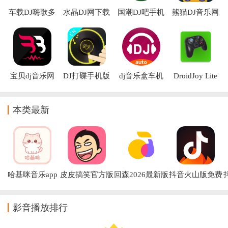
车载DJ嗨歌多
水晶DJ网下载
国潮DJ吧手机
熊猫DJ音乐网
多app
手机版
版下载
宝贝dj音乐网
DJ打碟手机版
dj音乐盒车机
DroidJoy Lite
2026最新版
版
app
本类最新
哈基咪音乐app
皮皮搞笑官方版
回森2026最新版
抖音火山版免费
下载
本
下载官方安装
影音播放排行