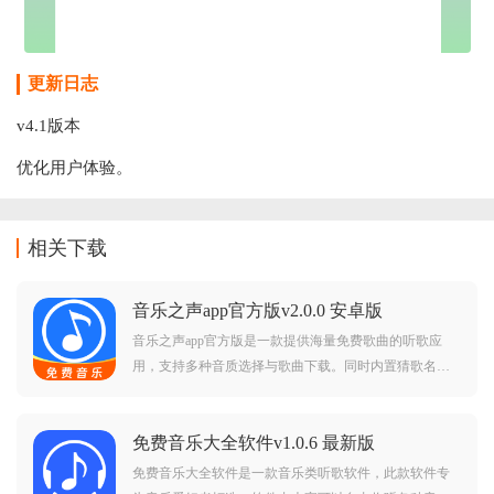
更新日志
v4.1版本
优化用户体验。
相关下载
音乐之声app官方版v2.0.0 安卓版
音乐之声app官方版是一款提供海量免费歌曲的听歌应
用，支持多种音质选择与歌曲下载。同时内置猜歌名、
转盘选择等趣味小游戏，让用户在享受高清音乐的同时
增添互动乐趣。界面简洁流畅，操作简单便捷，喜欢听
免费音乐大全软件v1.0.6 最新版
歌的朋友快来下载试试吧！
免费音乐大全软件是一款音乐类听歌软件，此款软件专