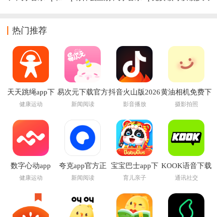
热门推荐
天天跳绳app下
易次元下载官方
抖音火山版2026
黄油相机免费下
载安装免费
app
最新版
载安装
健康运动
新闻阅读
影音播放
摄影拍照
数字心动app
夸克app官方正
宝宝巴士app下
KOOK语音下载
版下载
载安装
安装
健康运动
新闻阅读
育儿亲子
通讯社交