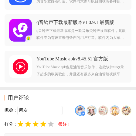
为音乐爱好者打造。软件内大家可以自由收听各种音
乐，而且还可以导入本地歌曲进行播放，十分好用。对
免费音乐大全软件感兴趣的用户不要错过，欢迎大家在
q音铃声下载最新版本v1.0.9.1 最新版
本站下载使用。
q音铃声下载最新版本是一款音乐类铃声设置软件，此款
软件专为有设置来电铃声的用户打造。软件内为大家提
供了海量的铃声资源，在这里大家可以自由设置各种不
同的来电铃声，十分好用。对q音铃声下载最新版本感兴
YouTube Music apkv8.45.51 官方版
趣的用户不要错过，欢迎大家在本站下载使用。
YouTube Music apk也是油管音乐软件，这款软件中收录
了超多的欧美歌曲，并且还有很多来自油管短视频平台
上的超多的内容，软件中不仅可以让用户能在这里听
歌，还有超多经典的博客都可以在这里听见，软件中的
功能都很简单并且好用，轻松就可以获取音乐。
用户评论
昵称：
打分：
很好！