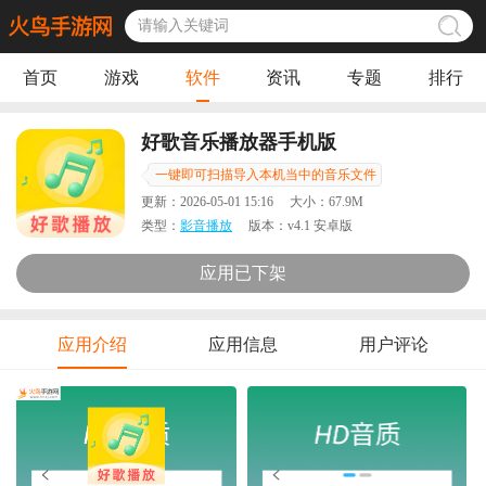
首页
游戏
软件
资讯
专题
排行
好歌音乐播放器手机版
一键即可扫描导入本机当中的音乐文件
更新：
2026-05-01 15:16
大小：
67.9M
类型：
影音播放
版本：
v4.1 安卓版
应用已下架
应用介绍
应用信息
用户评论