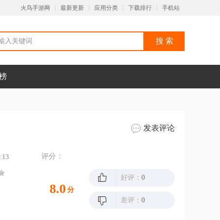
火鸟手游网
最新更新
应用分类
下载排行
手机站
榜
发表评论
评分：
:13
好评：
0
8.0
分
差评：
0