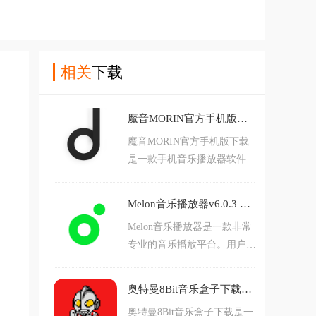
相关
下载
魔音MORIN官方手机版下载v2.1.9 安卓版
魔音MORIN官方手机版下载
是一款手机音乐播放器软件，
软件内收录了非常多精美音乐
资源，用户可以通过本软件随
Melon音乐播放器v6.0.3 安卓版
时随地播放自己喜欢的音乐，
Melon音乐播放器是一款非常
平台实时更新最新音乐资源，
专业的音乐播放平台。用户可
音质完美播放顺畅，非常好用
以在这里随时在线搜索，软件
的音乐播放器软件。
内有海量韩国热门音乐，满足
奥特曼8Bit音乐盒子下载v1.0 安卓版
用户的需求，这里还有最新最
奥特曼8Bit音乐盒子下载是一
全的韩流音乐资讯，让用户随