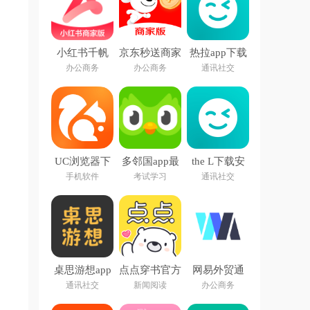
小红书千帆
京东秒送商家
热拉app下载
app下载
app下载最新
官方(the L)
办公商务
办公商务
通讯社交
版
UC浏览器下
多邻国app最
the L下载安
载安装2026
新版
卓最新版本
手机软件
考试学习
通讯社交
最新版本
2026
桌思游想app
点点穿书官方
网易外贸通
下载安装
app
通讯社交
新闻阅读
办公商务