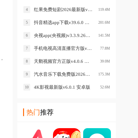
红果免费短剧2026最新版v7.2.9.32 安卓版
4
119.4M
抖音精选app下载v39.6.0 安卓版
5
201.6M
央视app(央视频)v3.3.9.26709 官方版
6
141.5M
手机电视高清直播官方版v8.0.35.4 安卓版
7
77.8M
，
天鹅视频官方正版v4.0.6 安卓版
8
39.0M
汽水音乐下载免费版2026版v20.1.0 安卓版
9
175.3M
4K影视最新版v6.0.1 安卓版
10
52.6M
热门
推荐