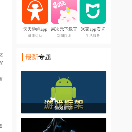
天天跳绳app
易次元下载官
米家app安卓
下载安装免费
方app
版
健康运动
新闻阅读
生活服务
这
最新
专题
探
聚
游戏框架
下载