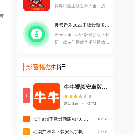
款奥特曼主题音乐大全，所有
时获取，非常的实用。
奥特曼主题音乐资源非常全
可
面，随意切换播放，使用简单
搜云音乐2026正版最新版下载v2.85 安卓版
方便，音质完美播放顺畅，其
搜云音乐2022正版最新版下载
中为用户提供了超多的语音模
是一款专门播放音乐的播放器
板都可以自由使用，非常有
软件，软件内拥有非常全面的
趣。
音乐资源，实时更新上传最新
音乐资源，用户可以通过本软
影音播放
排行
件免费播放收听自己喜欢的音
乐和电台频道，功能强大使用
牛牛视频安卓版去广告v1.4.6 最新版
简单。
1
影音播放 / 23.7M
快手app下载最新版v14.6.20.49153 官方安卓版
2
168.9M
动漫共和园下载安装手机版中文(动漫共和国)v1.1.0 最新版
3
26.7M