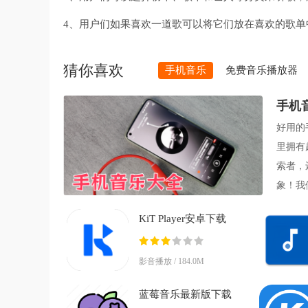
4、用户们如果喜欢一道歌可以将它们放在喜欢的歌单
猜你喜欢
手机音乐
免费音乐播放器
手机
好用的
里拥有
索者，
象！我
合】【
KiT Player安卓下载
(Kihno Player)v2.0167
最新版
影音播放 / 184.0M
蓝莓音乐最新版下载