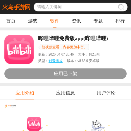
首页
游戏
软件
资讯
专题
排行
哗哩哗哩免费版app(哔哩哔哩)
短视频查看，内容更加丰富。
更新：
2026-04-07 20:46
大小：
182.3M
类型：
影音播放
版本：
v8.88.0 安卓版
应用已下架
应用介绍
应用信息
用户评论