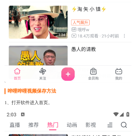
哗哩哗哩视频保存方法
1、打开软件进入首页。