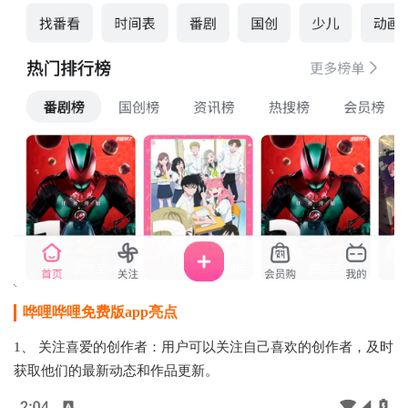
哗哩哗哩免费版app亮点
1、 关注喜爱的创作者：用户可以关注自己喜欢的创作者，及时
获取他们的最新动态和作品更新。