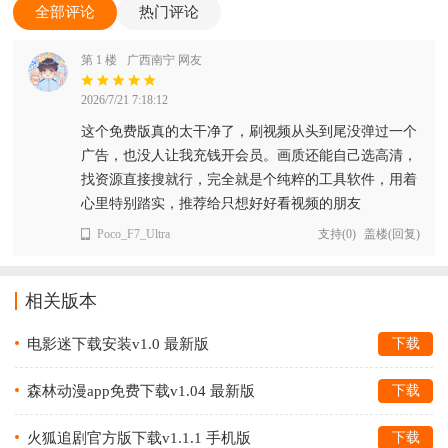
全部评论
热门评论
第 1 楼
广西南宁 网友
2026/7/21 7:18:12
这个免费版真的太干净了，刷视频从头到尾没弹过一个
广告，也没人让我充钱开会员。画质还能自己选高清，
找资源直接搜就行，完全就是个纯粹的工具软件，用着
心里特别踏实，推荐给只想好好看视频的朋友
Poco_F7_Ultra
支持
(
0
)
盖楼(回复)
相关版本
电影迷下载安装v1.0 最新版
下载
森林动漫app免费下载v1.04 最新版
下载
火狐追剧官方版下载v1.1.1 手机版
下载