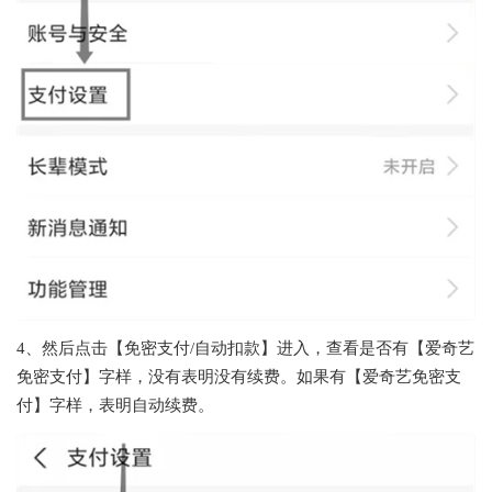
4、然后点击【免密支付/自动扣款】进入，查看是否有【爱奇艺
免密支付】字样，没有表明没有续费。如果有【爱奇艺免密支
付】字样，表明自动续费。