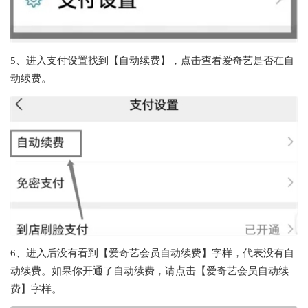
5、进入支付设置找到【自动续费】，点击查看爱奇艺是否在自
动续费。
6、进入后没有看到【爱奇艺会员自动续费】字样，代表没有自
动续费。如果你开通了自动续费，请点击【爱奇艺会员自动续
费】字样。