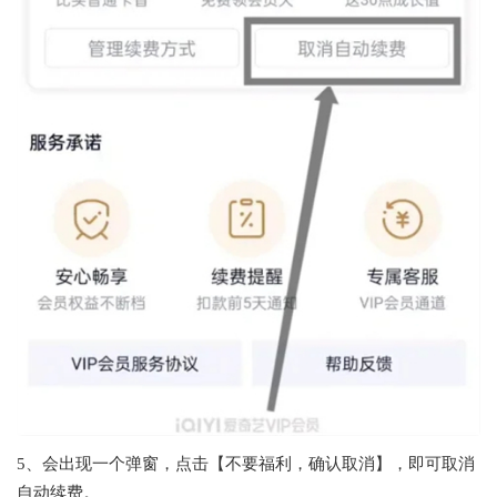
5、会出现一个弹窗，点击【不要福利，确认取消】，即可取消
自动续费。