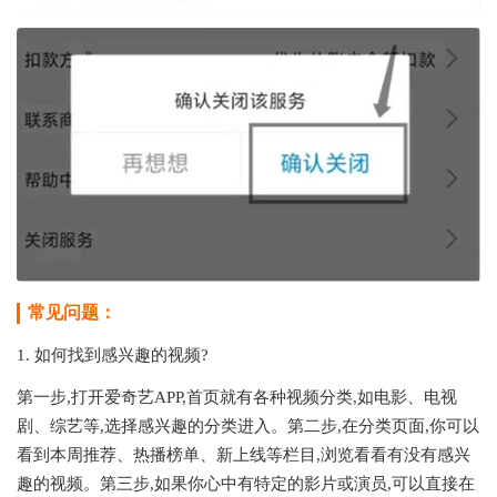
常见问题：
1. 如何找到感兴趣的视频?
第一步,打开爱奇艺APP,首页就有各种视频分类,如电影、电视
剧、综艺等,选择感兴趣的分类进入。第二步,在分类页面,你可以
看到本周推荐、热播榜单、新上线等栏目,浏览看看有没有感兴
趣的视频。第三步,如果你心中有特定的影片或演员,可以直接在