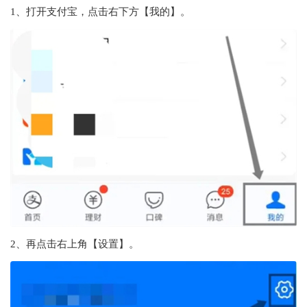
1、打开支付宝，点击右下方【我的】。
2、再点击右上角【设置】。