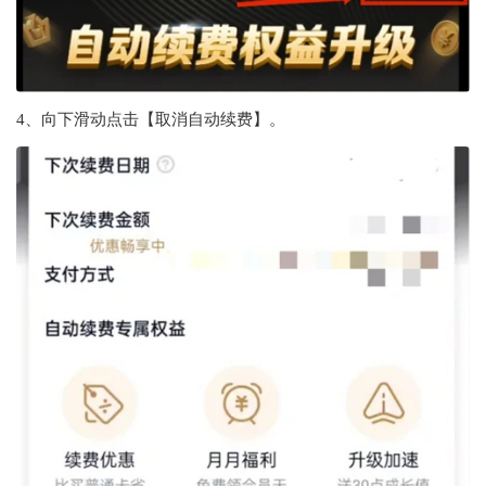
4、向下滑动点击【取消自动续费】。