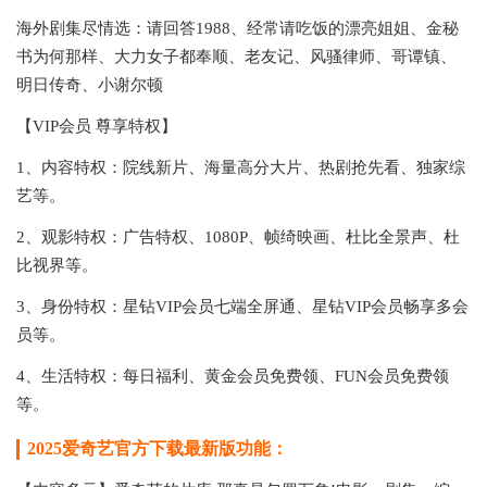
海外剧集尽情选：请回答1988、经常请吃饭的漂亮姐姐、金秘
书为何那样、大力女子都奉顺、老友记、风骚律师、哥谭镇、
明日传奇、小谢尔顿
【VIP会员 尊享特权】
1、内容特权：院线新片、海量高分大片、热剧抢先看、独家综
艺等。
2、观影特权：广告特权、1080P、帧绮映画、杜比全景声、杜
比视界等。
3、身份特权：星钻VIP会员七端全屏通、星钻VIP会员畅享多会
员等。
4、生活特权：每日福利、黄金会员免费领、FUN会员免费领
等。
2025爱奇艺官方下载最新版功能：