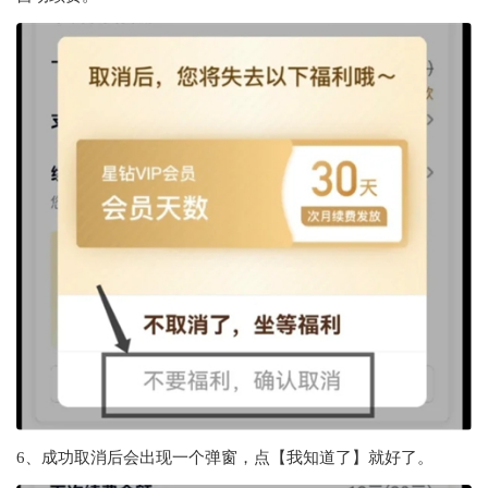
6、成功取消后会出现一个弹窗，点【我知道了】就好了。