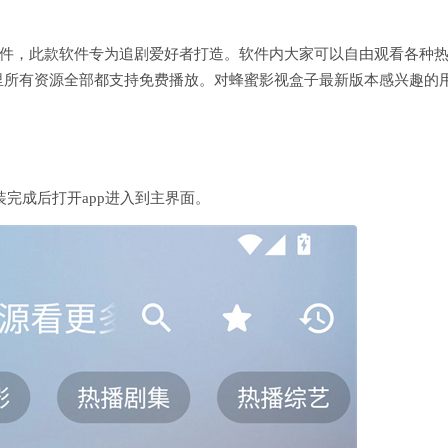
软件，此款软件专为追剧爱好者打造。软件内大家可以自由观看各种
里所有资源全部都支持免费播放。对蜂蜜影视盒子最新版本感兴趣的
装完成后打开app进入到主界面。