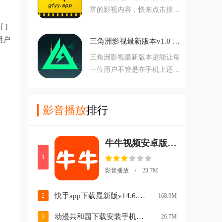
富的影视内容，快来点击搜索
用户多场景观影需求。喜欢追
你需要的影视内容来进行观看
剧的朋友快来下载试试吧！
热门
吧，各种高清的影视内容满足
用户
三角洲影视最新版本v1.0 中文版
用户的使用体验，只需要点击
三角洲影视最新版本是能让每
屏幕就可以开始进行选择，支
一位用户不管是在手机上还是
持本地缓存随时来进行播放体
在电视上都可以享受免费使用
验，千万不要错过！
并且能够尽情追剧软件，软件
片源高清，播放通道深度调
影音播放
排行
优，加载流畅少卡顿，大屏观
看更尽兴，同时不需要任何的
牛牛视频安卓版去广告v1.4.6 最新版
信息登录，直接下载直接使
用，操作还很简单，没有一点
1
广告。
影音播放 / 23.7M
快手app下载最新版v14.6.20.49153 官方安卓版
2
168.9M
动漫共和园下载安装手机版中文(动漫共和国)v1.1.0 最新版
3
26.7M