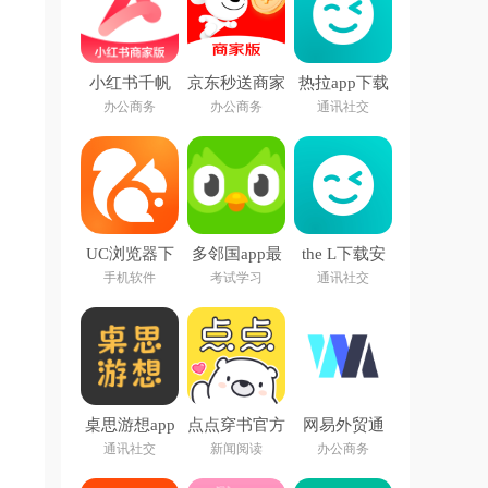
小红书千帆
京东秒送商家
热拉app下载
app下载
app下载最新
官方(the L)
办公商务
办公商务
通讯社交
版
UC浏览器下
多邻国app最
the L下载安
载安装2026
新版
卓最新版本
手机软件
考试学习
通讯社交
最新版本
2026
桌思游想app
点点穿书官方
网易外贸通
下载安装
app
通讯社交
新闻阅读
办公商务