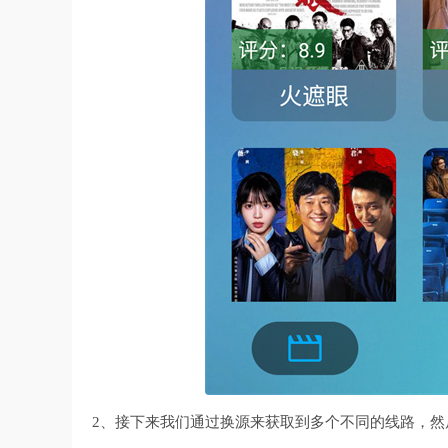
2、接下来我们通过换源来获取到多个不同的线路，然