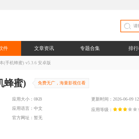
软件
文章资讯
专题合集
排行
手机蜂蜜) v5.3.6 安卓版
机蜂蜜)
免费无广，海量影视任看
应用大小：0KB
更新时间：2026-06-09 12
应用语言：中文
应用等级：
官方网址：暂无