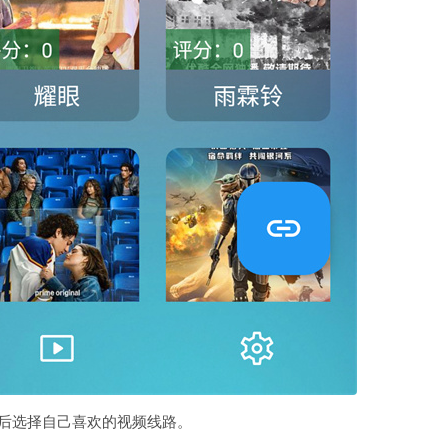
后选择自己喜欢的视频线路。