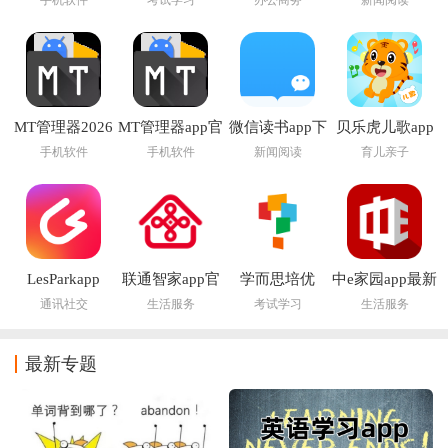
手机软件
考试学习
办公商务
新闻阅读
MT管理器2026
MT管理器app官
微信读书app下
贝乐虎儿歌app
官方最新版本
方版下载
载安装官方版
手机软件
手机软件
新闻阅读
育儿亲子
LesParkapp
联通智家app官
学而思培优
中e家园app最新
方正版
版下载安装
通讯社交
生活服务
考试学习
生活服务
最新专题