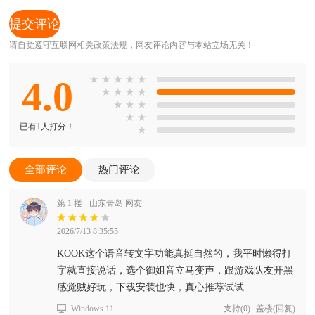
请自觉遵守互联网相关政策法规，网友评论内容与本站立场无关！
4.0
★
★
★
★
★
★
★
★
★
★
★
★
★
★
已有1人打分！
★
全部评论
热门评论
第 1 楼
山东青岛 网友
2026/7/13 8:35:55
KOOK这个语音转文字功能真挺自然的，我平时懒得打
字就直接说话，选个御姐音立马变声，跟游戏队友开黑
感觉贼好玩，下载安装也快，真心推荐试试
Windows 11
支持
(
0
)
盖楼(回复)