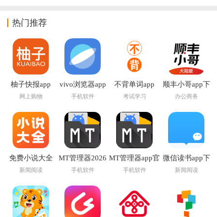
热门推荐
柚子快报app
vivo浏览器app
不背单词app
顺丰小哥app下
载
网上购物
手机软件
考试学习
办公商务
免费小说大全
MT管理器2026
MT管理器app官
微信读书app下
app下载
官方最新版本
方版下载
载安装官方版
新闻阅读
手机软件
手机软件
新闻阅读