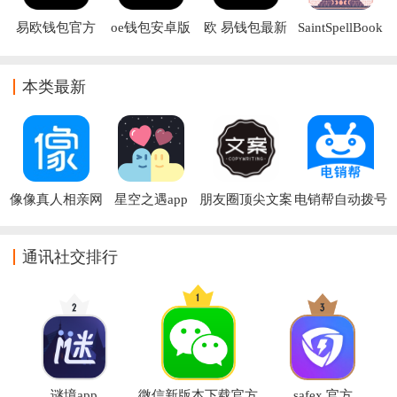
易欧钱包官方
oe钱包安卓版
欧 易钱包最新
SaintSpellBook
免费下载安装
下载
版下载
下载
本类最新
像像真人相亲网
星空之遇app
朋友圈顶尖文案
电销帮自动拨号
app
app
app
通讯社交排行
谜境app
微信新版本下载官方
safex 官方