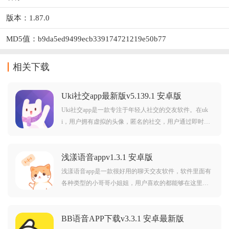
版本：1.87.0
MD5值：b9da5ed9499ecb339174721219e50b77
相关下载
Uki社交app最新版v5.139.1 安卓版
Uki社交app是一款专注于年轻人社交的交友软件。在uk
i，用户拥有虚拟的头像，匿名的社交，用户通过即时的
匹配进行聊天交友，以及丰富的产品功能，在动态广场
尽情展示自我，帮助你快速找到对的那个人，有需要的
浅漾语音appv1.3.1 安卓版
小伙们就快来下载使用吧！Uki社交app介绍：Uki是一款
认识
浅漾语音app是一款很好用的聊天交友软件，软件里面有
各种类型的小哥哥小姐姐，用户喜欢的都能够在这里找
到，软件不仅支持语音文字聊天还支持视频聊天，能够
拉近彼此之间的距离，用户还能够将自己的生活照发布
BB语音APP下载v3.3.1 安卓最新版
出去，让更多的人认识你。