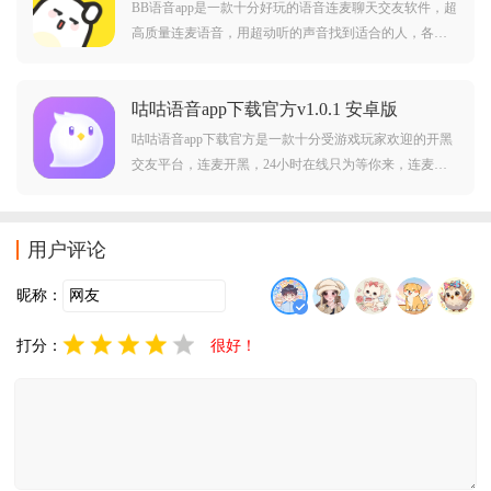
BB语音app是一款十分好玩的语音连麦聊天交友软件，超
高质量连麦语音，用超动听的声音找到适合的人，各路
游戏大神等你来撩，上分娱乐两不误。BB语音手机版简
介：BB语音，国内大型的语音社交平台，为用户提供开
咕咕语音app下载官方v1.0.1 安卓版
黑，交友，陪玩的社交场景。秉承着”开黑，陪玩，交
友，
咕咕语音app下载官方是一款十分受游戏玩家欢迎的开黑
交友平台，连麦开黑，24小时在线只为等你来，连麦群
聊、跨房PK、派单交友等等来邂逅一群有趣灵魂，感兴
趣的朋友可以来下载。
用户评论
昵称：
打分：
很好！