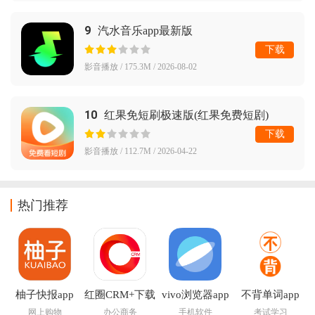
9
汽水音乐app最新版
下载
影音播放 / 175.3M / 2026-08-02
10
红果免短刷极速版(红果免费短剧)
下载
影音播放 / 112.7M / 2026-04-22
热门推荐
柚子快报app
红圈CRM+下载
vivo浏览器app
不背单词app
app
网上购物
办公商务
手机软件
考试学习