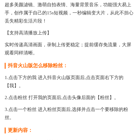
超多美颜滤镜、激萌自拍表情、海量背景音乐，功能强大易上
手，创作属于自己的15s短视频，一秒编辑变大片，从此不担心
丢失精彩生活片段！
【支持高清播放上传】
实时传递高清画面，录制上传更稳定；提前缓存免流量，大屏
观看同样清晰。
抖音火山版怎么移除粉丝：
1.点击下方的我 进入抖音火山版页面后,点击页面右下方的
【我】。
2.点击粉丝 打开我的页面后,点击头像后面的【粉丝】。
3.点击一个粉丝 进入粉丝页面后,选择并点击一个要移除的粉
丝。
更新内容：