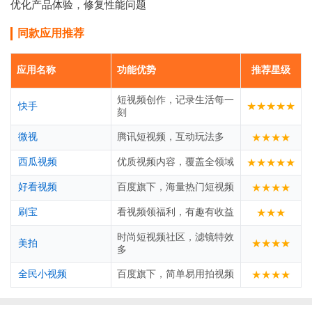
优化产品体验，修复性能问题
同款应用推荐
应用名称
功能优势
推荐星级
短视频创作，记录生活每一
★★★★★
快手
刻
微视
腾讯短视频，互动玩法多
★★★★
西瓜视频
优质视频内容，覆盖全领域
★★★★★
好看视频
百度旗下，海量热门短视频
★★★★
刷宝
看视频领福利，有趣有收益
★★★
时尚短视频社区，滤镜特效
★★★★
美拍
多
全民小视频
百度旗下，简单易用拍视频
★★★★