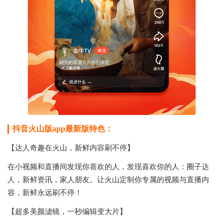
抖音火山版app最新版特色：
【达人奇趣在火山，新鲜内容刷不停】
在小视频和直播间发现你喜欢的人，发现喜欢你的人：圈子达
人，新鲜资讯，家人朋友。让火山定制你专属的视频与直播内
容，新鲜永远刷不停！
【超多美颜滤镜，一秒编辑变大片】