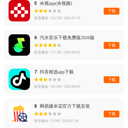
5
央视app(央视频)
下载
影音播放 / 141.5M / 2026-07-28
6
汽水音乐下载免费版2026版
下载
影音播放 / 175.3M / 2026-08-02
7
抖音精选app下载
下载
影音播放 / 201.6M / 2026-08-03
8
网易爆米花官方下载安装
下载
影音播放 / 55.9M / 2026-07-30