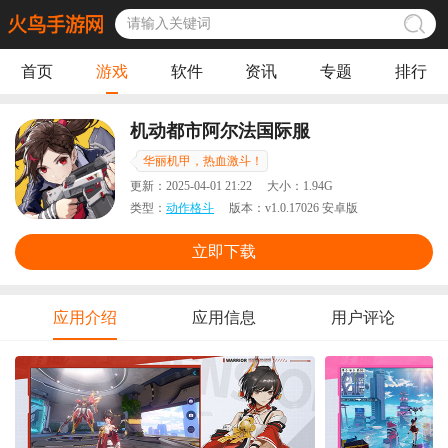
首页
游戏
软件
资讯
专题
排行
机动都市阿尔法国际服
华丽机甲，热血激斗！
更新：
2025-04-01 21:22
大小：
1.94G
类型：
动作格斗
版本：
v1.0.17026 安卓版
立即下载
应用介绍
应用信息
用户评论