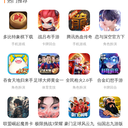
热门推荐
多比特象棋下载
战吕布手游
腾讯热血传奇
恋与深空官方下
载
手机游戏
卡牌回合
手机游戏
角色扮演
吞食天地归来手
足球大师黄金一
全民枪火2.0手
合金幻想手游
游
代九游版
游
角色扮演
体育竞技
角色扮演
卡牌回合
联盟崛起魔兽卡
极限挑战3荣耀
豪门足球风云九
仙国志九游版