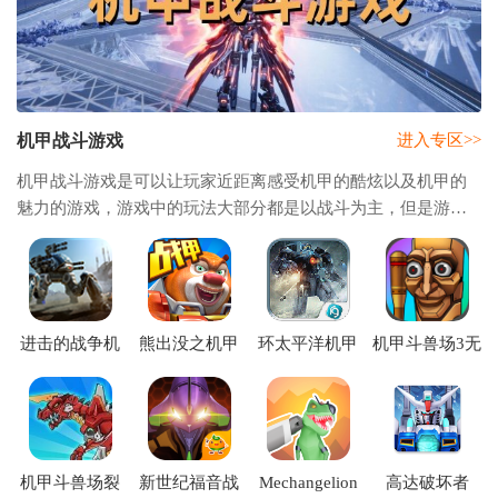
机甲战斗游戏
进入专区>>
机甲战斗游戏是可以让玩家近距离感受机甲的酷炫以及机甲的
魅力的游戏，游戏中的玩法大部分都是以战斗为主，但是游戏
的玩法十分丰富，不仅有精彩的世界观介绍剧情，还可以让你
认识全新的小伙伴，感受机甲+冒险+战斗的
进击的战争机
熊出没之机甲
环太平洋机甲
机甲斗兽场3无
器(War Robots)
熊大游戏
格斗
广告版下载
机甲斗兽场裂
新世纪福音战
Mechangelion
高达破坏者