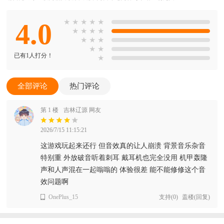
4.0
★
★
★
★
★
★
★
★
★
★
★
★
★
★
已有1人打分！
★
全部评论
热门评论
第 1 楼
吉林辽源 网友
2026/7/15 11:15:21
这游戏玩起来还行 但音效真的让人崩溃 背景音乐杂音
特别重 外放破音听着刺耳 戴耳机也完全没用 机甲轰隆
声和人声混在一起嗡嗡的 体验很差 能不能修修这个音
效问题啊
OnePlus_15
支持
(
0
)
盖楼(回复)