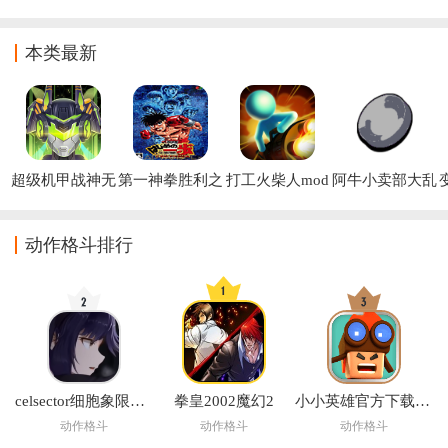
爪狼王
士：破晓游戏
游戏
GBMobile
本类最新
超级机甲战神无
第一神拳胜利之
打工火柴人mod
阿牛小卖部大乱
限金币钻石版
魂汉化
绿色钥匙下载
斗最新版下载
(Grocery Battle)
动作格斗排行
celsector细胞象限最新版
拳皇2002魔幻2
小小英雄官方下载正版
动作格斗
动作格斗
动作格斗