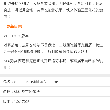
拒绝开局“伏地”，入场自带武器，无限弹药，自动回血，翻滚
突进，滑板秀全场，徒手也能撕机甲。快来体验正面刚枪的激
情！
更新日志：
v1.0.17026版本
戏幕起落，皮影交错演不尽我七十二般胆魄斩尽九百恶，跨过
九千步休怪我摧垮神魔，且行且歌横越遥遥通天路！
S14赛季·西游释厄已正式开启追随本我，续写属于自己的传说
吧！
包名：com.netease.jddsaef.aligames
名称：机动都市阿尔法
版本：1.0.17026