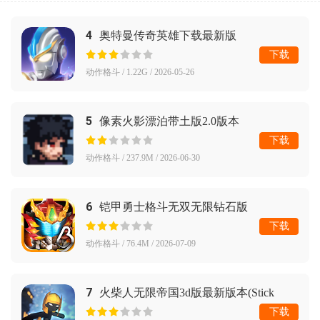
4
奥特曼传奇英雄下载最新版
下载
动作格斗 / 1.22G / 2026-05-26
5
像素火影漂泊带土版2.0版本
下载
动作格斗 / 237.9M / 2026-06-30
6
铠甲勇士格斗无双无限钻石版
下载
动作格斗 / 76.4M / 2026-07-09
7
火柴人无限帝国3d版最新版本(Stick
Infinite Kingdom)
下载