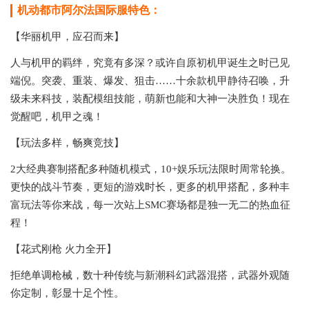
机动都市阿尔法国际服特色：
【华丽机甲，应召而来】
人与机甲的羁绊，究竟有多深？或许自原初机甲诞生之时已见
端倪。突袭、重装、爆发、狙击……十余款机甲静待召唤，升
级未来科技，装配模组技能，萌新也能和大神一决胜负！现在
觉醒吧，机甲之魂！
【玩法多样，畅爽竞技】
2大经典赛制搭配多种随机模式，10+娱乐玩法限时周常轮换。
更快的战斗节奏，更短的游戏时长，更多的机甲搭配，多种丰
富玩法等你来战，每一次站上SMC赛场都是独一无二的热血征
程！
【花式刚枪 火力全开】
拒绝单调枪械，数十种传统与新潮科幻武器混搭，武器外观随
你定制，彰显十足个性。