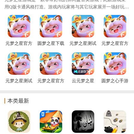
用Q版卡通风格打造。游戏内玩家将与其它玩家展开一场好玩的
派对竞技游戏，你可以与其它玩家一同在关卡中互相追逐，而
且还可以使用各种不同的道具。游戏中有着大量的游戏模式等
待着你的体验，玩法十分休闲游戏。而且你还可以与游戏里的
虚拟偶像进行各种互动。对元梦之星游戏感兴趣的玩家不要错
过，欢迎大家在本站下载游玩喔。
元梦之星官方
圆梦之星下载
元梦之星测试
元梦之星官方
正版下载2026
安装(元梦之
服
正版
星)
元梦之星测试
元梦之星官方
云元梦之星
圆梦之心手游
服下载
下载
(元梦之星)
本类最新