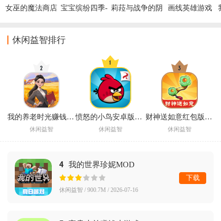
女巫的魔法商店
宝宝缤纷四季-
莉菈与战争的阴
画线英雄游戏
游戏
宝宝巴士游戏
影游戏(Liyla 
and the shadows 
of war - chinese)
休闲益智排行
我的养老时光赚钱游戏
愤怒的小鸟安卓版手游下载(Angry Birds)
财神送如意红包版赚钱
休闲益智
休闲益智
休闲益智
4
我的世界珍妮MOD
下载
休闲益智 / 900.7M / 2026-07-16