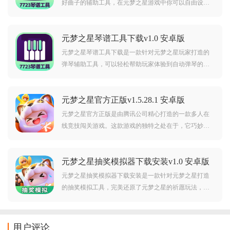
好曲子的辅助工具，在元梦之星游戏中你可以自由设置
想弹的曲目和相对应的数字，对那些记不住琴谱的小伙
伴绝对是福音。直接开启悬浮窗看着谱子随时随地弹
元梦之星琴谱工具下载v1.0 安卓版
奏，让别的玩家沉浸在你弹奏的优美曲目中吧!
元梦之星琴谱工具下载是一款针对元梦之星玩家打造的
弹琴辅助工具，可以轻松帮助玩家体验到自动弹琴的快
乐，轻松解放玩家的双手，喜欢的朋友欢迎前来下载体
验。
元梦之星官方正版v1.5.28.1 安卓版
元梦之星官方正版是由腾讯公司精心打造的一款多人在
线竞技闯关游戏。这款游戏的独特之处在于，它巧妙地
融合了多款热门游戏的元素，包括猛兽派对、蛋仔派
对、糖豆人等，玩家们可以操纵萌萌的角色，共同闯过
元梦之星抽奖模拟器下载安装v1.0 安卓版
重重关卡，体验超Q弹物理碰撞！
元梦之星抽奖模拟器下载安装是一款针对元梦之星打造
的抽奖模拟工具，完美还原了元梦之星的祈愿玩法，玩
家在这里可以无限抽奖，轻松体验氪佬的感觉。
用户评论