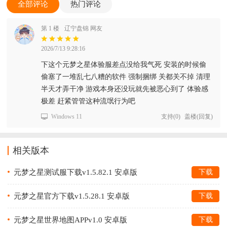
全部评论
热门评论
第 1 楼
辽宁盘锦 网友
2026/7/13 9:28:16
下这个元梦之星体验服差点没给我气死 安装的时候偷
偷塞了一堆乱七八糟的软件 强制捆绑 关都关不掉 清理
半天才弄干净 游戏本身还没玩就先被恶心到了 体验感
极差 赶紧管管这种流氓行为吧
Windows 11
支持
(
0
)
盖楼(回复)
相关版本
元梦之星测试服下载v1.5.82.1 安卓版
下载
元梦之星官方下载v1.5.28.1 安卓版
下载
元梦之星世界地图APPv1.0 安卓版
下载