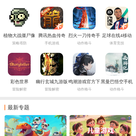
MMO)
植物大战僵尸像
腾讯热血传奇
烈火一刀传奇手
足球在线4移动
素版手机下载安
游
版下载安装
策略塔防
手机游戏
动作格斗
体育竞技
装(PixelPvZ)
(FIFA Online 4
M)
彩色世界
幽行玄城九游版
鸣潮游戏官方下
黑曼巴悟空手机
storyteller下载最
载
版
冒险解密
冒险解密
动作格斗
动作格斗
新版安装
最新专题