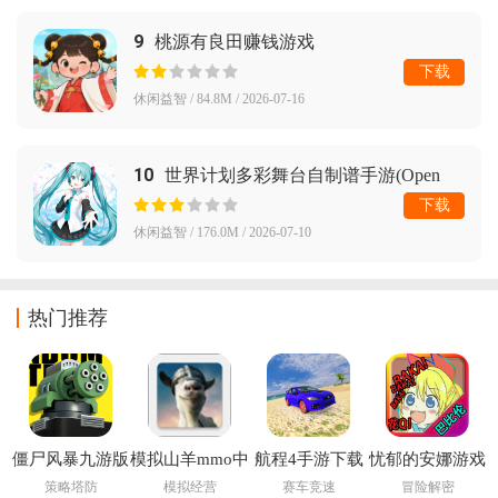
9
桃源有良田赚钱游戏
下载
休闲益智 / 84.8M / 2026-07-16
10
世界计划多彩舞台自制谱手游(Open
Sekai)
下载
休闲益智 / 176.0M / 2026-07-10
热门推荐
僵尸风暴九游版
模拟山羊mmo中
航程4手游下载
忧郁的安娜游戏
文版下载(Goat
安装(Voyage 4)
策略塔防
模拟经营
赛车竞速
冒险解密