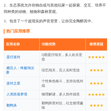
2、生态系统允许你独自或与其他玩家一起探索、交互、培养不
同种类的动物、植物和森林景观。
3、包含了一个超现实的声音背景，让你完全陶醉其中。
热门应用推荐
应用名称
功能优势
推荐星级
Q萌蛋仔闯关，多人欢乐竞
★★★★★
蛋仔派对
技
糖豆人：终极淘汰
★★★★
综艺闯关，百人实时竞技
赛
个性角色格斗，支持在线对
★★★★
派对之星
战
人类跌落梦境
物理解谜，多人协作搞笑
★★★★★
鹅鸭阵营对抗，社交推理趣
★★★★
鹅鸭杀
味