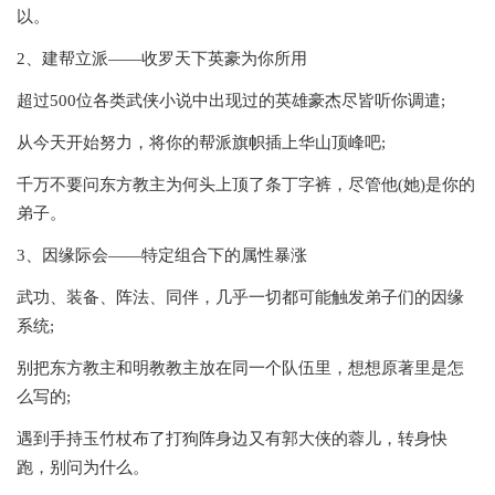
以。
2、建帮立派——收罗天下英豪为你所用
超过500位各类武侠小说中出现过的英雄豪杰尽皆听你调遣;
从今天开始努力，将你的帮派旗帜插上华山顶峰吧;
千万不要问东方教主为何头上顶了条丁字裤，尽管他(她)是你的
弟子。
3、因缘际会——特定组合下的属性暴涨
武功、装备、阵法、同伴，几乎一切都可能触发弟子们的因缘
系统;
别把东方教主和明教教主放在同一个队伍里，想想原著里是怎
么写的;
遇到手持玉竹杖布了打狗阵身边又有郭大侠的蓉儿，转身快
跑，别问为什么。