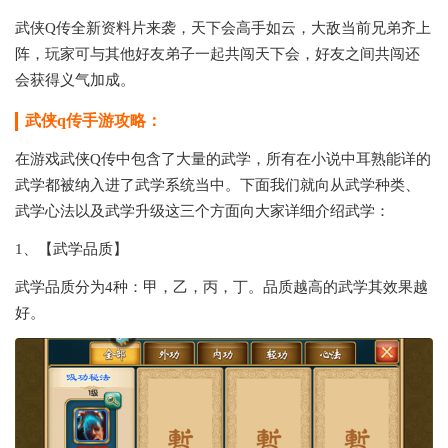
武侠Q传全新资料片来袭，天下会高手如云，大敌当前兄弟齐上
阵，玩家可与其他好友弟子一起共闯天下会，好友之间共闯还
会获得义气加成。
武侠q传手游攻略：
在游戏武侠Q传中包含了大量的武学，所有在小说中耳熟能详的
武学都被纳入进了武学系统当中。下面我们就向从武学种类、
武学心法以及武学升级这三个方面向大家详细介绍武学：
1、【武学品质】
武学品质分为4种：甲，乙，丙，丁。品质越高的武学其效果越
好。