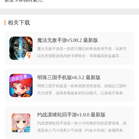
新派卡牌独特魅力。
相关下载
魔法无敌手游v5.00.2 最新版
魔法无敌手游是一款西方魔幻的角色扮演手游，玩家可
以任意搭配游戏内的卡牌组合，等级越高收益越高，玩
家还能挂机刷副本，游戏画风写实，喜欢这类魔幻卡牌
游戏的玩家赶紧下载吧。
明珠三国手机版v6.3.2 最新版
明珠三国手机版是一款角色扮演类游戏，游戏以三国时
代为背景，游戏有着超多的玩法模式，让游戏不再单
调。在游戏中你可以声东击西，合理运用策略取得胜
利。喜欢此类游戏的玩家不要错过，赶紧点击下载游玩
约战凛绪轮回手游v1.0.0 最新版
吧。
约战凛绪轮回手游是一款十分经典好玩的恋爱游戏，游
戏是由人气小说和人气动漫《约会大作战》改编而来，
还原了简单的二次元形象，剧情线十分丰富，游戏带入