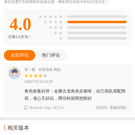
请自觉遵守互联网相关政策法规，网友评论内容与本站立场无关！
4.0
★
★
★
★
★
★
★
★
★
★
★
★
★
★
已有1人打分！
★
全部评论
热门评论
第 1 楼
甘肃酒泉 网友
2026/7/14 14:14:29
角色收集好评：金庸古龙角色全都有，自己组队搭配阵
容，省心又好玩，蹲坑时搓两把刚好
Motorola_Edge_60_Pro
支持
(
0
)
盖楼(回复)
相关版本