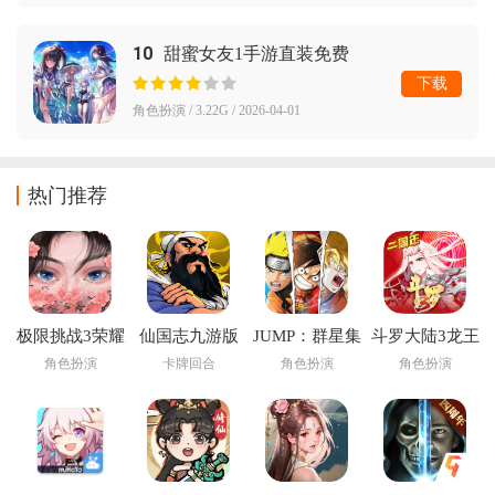
10
甜蜜女友1手游直装免费
下载
角色扮演 / 3.22G / 2026-04-01
热门推荐
极限挑战3荣耀
仙国志九游版
JUMP：群星集
斗罗大陆3龙王
之战手游
结下载安装
传说官方版
角色扮演
卡牌回合
角色扮演
角色扮演