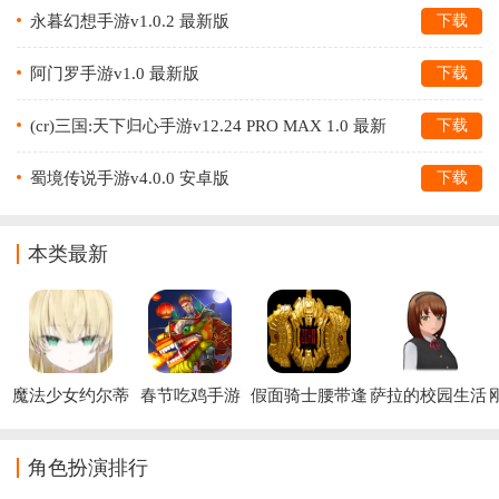
永暮幻想手游v1.0.2 最新版
下载
阿门罗手游v1.0 最新版
下载
(cr)三国:天下归心手游v12.24 PRO MAX 1.0 最新
下载
版
蜀境传说手游v4.0.0 安卓版
下载
本类最新
魔法少女约尔蒂
春节吃鸡手游
假面骑士腰带逢
萨拉的校园生活
娜手游
魔时王驱动器手
模拟器手机版
游
(Sara)
(
角色扮演排行