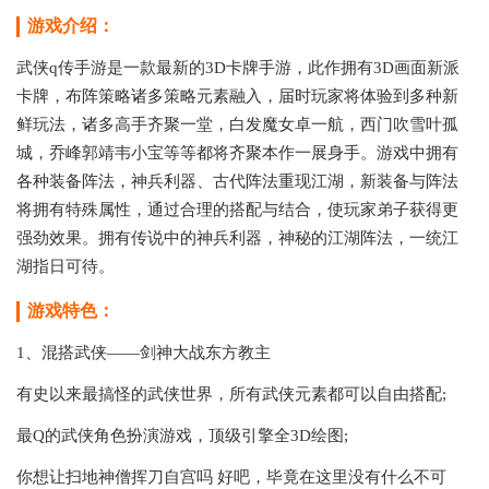
游戏介绍：
武侠q传手游是一款最新的3D卡牌手游，此作拥有3D画面新派
卡牌，布阵策略诸多策略元素融入，届时玩家将体验到多种新
鲜玩法，诸多高手齐聚一堂，白发魔女卓一航，西门吹雪叶孤
城，乔峰郭靖韦小宝等等都将齐聚本作一展身手。游戏中拥有
各种装备阵法，神兵利器、古代阵法重现江湖，新装备与阵法
将拥有特殊属性，通过合理的搭配与结合，使玩家弟子获得更
强劲效果。拥有传说中的神兵利器，神秘的江湖阵法，一统江
湖指日可待。
游戏特色：
1、混搭武侠——剑神大战东方教主
有史以来最搞怪的武侠世界，所有武侠元素都可以自由搭配;
最Q的武侠角色扮演游戏，顶级引擎全3D绘图;
你想让扫地神僧挥刀自宫吗 好吧，毕竟在这里没有什么不可