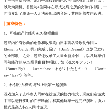
了一把星型吉他、她心中那股封闭已久的情感就此流露而出，
以此为契机、香澄与4位同样在寻找光辉之所的女孩们相遇，一
同演奏出了单凭一人无法表现出的音乐，共同朝着梦想迈进。
游戏特色：
1、耳熟能详的经典ACG翻唱曲目
游戏内所有歌曲的创作和改编均由日本著名音乐制作团队
Elements Garden操刀完成，除了《BanG Dream!》企划已发行
的全部歌曲之外，游戏还收录了大量全新原创曲，以及玩家们
耳熟能详的ACG经典曲目翻唱版，如《魂のルフラン》、
《Butter-Fly》、《secret base～君がくれたもの～》、《Don’t
say “lazy”》等等。
2、独创协力模式 与线上玩家一起演奏
游戏加入了支持多人同时在线游玩的协力模式，玩家们在游戏
中可以进行实时的在线匹配，和其他玩家一起完成演出，协力
模式最高支持5人同时游玩。