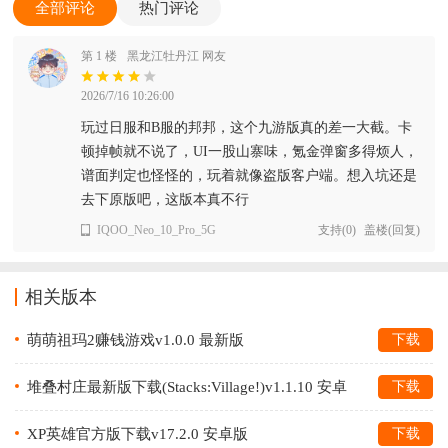
全部评论
热门评论
第 1 楼
黑龙江牡丹江 网友
2026/7/16 10:26:00
玩过日服和B服的邦邦，这个九游版真的差一大截。卡
顿掉帧就不说了，UI一股山寨味，氪金弹窗多得烦人，
谱面判定也怪怪的，玩着就像盗版客户端。想入坑还是
去下原版吧，这版本真不行
IQOO_Neo_10_Pro_5G
支持
(
0
)
盖楼(回复)
相关版本
萌萌祖玛2赚钱游戏v1.0.0 最新版
下载
堆叠村庄最新版下载(Stacks:Village!)v1.1.10 安卓
下载
版
XP英雄官方版下载v17.2.0 安卓版
下载