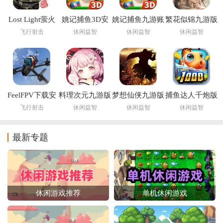
Lost Light萤火
姚记捕鱼3D安
姚记捕鱼九游账
繁花似锦九游版
突击手游下载国
卓版正版手游
号登录版本
飞行射击
休闲益智
休闲益智
休闲益智
际服
FeelFPV下载安
料理次元九游版
梦想仙侠九游版
捕鱼达人千炮版
装
官方最新版
飞行射击
休闲益智
休闲益智
休闲益智
最新专题
休闲游戏推荐
单机休闲游戏