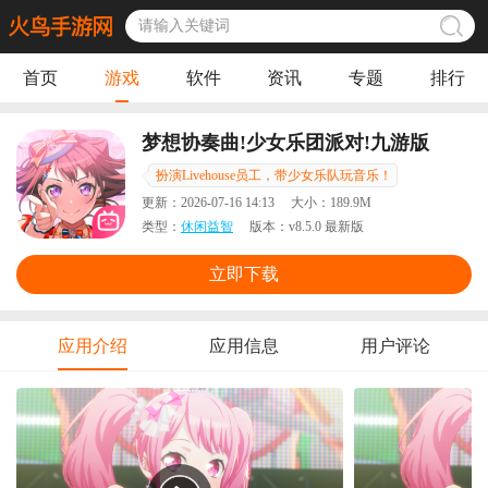
首页
游戏
软件
资讯
专题
排行
梦想协奏曲!少女乐团派对!九游版
扮演Livehouse员工，带少女乐队玩音乐！
更新：
2026-07-16 14:13
大小：
189.9M
类型：
休闲益智
版本：
v8.5.0 最新版
立即下载
应用介绍
应用信息
用户评论