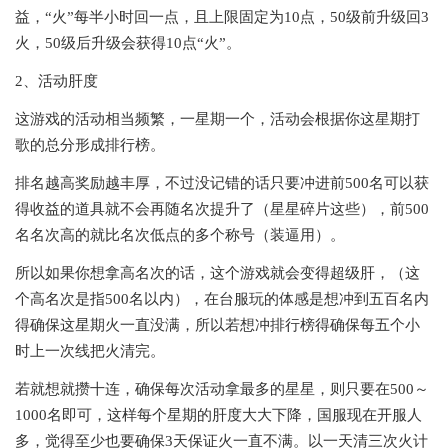
益，“火”每半小时回一点，且上限固定为10点，50级前升级回3
火，50级后升级会获得10点“火”。
2、活动肝度
这游戏的活动相当频繁，一星期一个，活动会根据你这星期打
歌的总分形成排行榜。
排名越高奖励越丰厚，不过没记错的话只要冲进前500名可以获
得收益的道具就不会再随名次提升了（星星碎片这些），前500
名名次高的就比名次低点的多个称号（装逼用）。
所以如果你想拿高名次的话，这个游戏就会变得超级肝，（这
个高名次是指500名以内），在台服玩的体感是想冲到五百名内
得确保这星期火一直没满，所以若想冲排行榜得确保每五个小
时上一次线把火清完。
若就想就攒十连，确保每次活动拿最多的星星，则只要在500～
1000名即可，这样每个星期的肝度大大下降，国服现在开服人
多，觉得至少也要确保3天保证火一直不满。以一天清三次火计