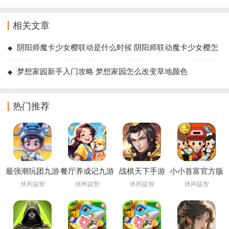
相关文章
阴阳师魔卡少女樱联动是什么时候 阴阳师联动魔卡少女樱怎
么获得值得买吗
梦想家园新手入门攻略 梦想家园怎么改变草地颜色
热门推荐
最强潮玩团九游
餐厅养成记九游
战棋天下手游
小小首富官方版
版
版
休闲益智
休闲益智
休闲益智
休闲益智