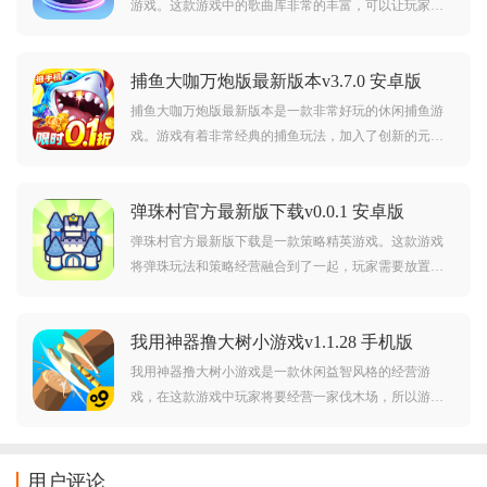
游戏。这款游戏中的歌曲库非常的丰富，可以让玩家听
到爽。游戏中玩家需要去根据歌曲的片段来猜出歌曲的
名字，答对要求数量的歌曲就可以过关，每过一关就有
捕鱼大咖万炮版最新版本v3.7.0 安卓版
概率获得系统准备的奖励，有非常多的关卡等你来挑
战，感兴趣的朋友快来下载体验吧。
捕鱼大咖万炮版最新版本是一款非常好玩的休闲捕鱼游
戏。游戏有着非常经典的捕鱼玩法，加入了创新的元素
之后玩家就可以在游戏中体验到不一般的游戏乐趣。游
戏中有着非常多的鱼类等着你去捕，越是稀有的鱼类价
弹珠村官方最新版下载v0.0.1 安卓版
值越高。还有超多福利等你来，快来下载体验乐趣和刺
激吧。
弹珠村官方最新版下载是一款策略精英游戏。这款游戏
将弹珠玩法和策略经营融合到了一起，玩家需要放置建
筑来抵挡敌人的进攻。游戏种有非常多的关卡可以游
玩，还有各种各样的建筑可以去放置，感兴趣的朋友快
我用神器撸大树小游戏v1.1.28 手机版
来下载体验吧。
我用神器撸大树小游戏是一款休闲益智风格的经营游
戏，在这款游戏中玩家将要经营一家伐木场，所以游戏
的内容还是很简单的，就是伐木，卖木头，然后继续，
当然游戏不会这么无聊，还是有很多内容在里面的，游
戏很简单，快速好上手，快来试试吧。
用户评论