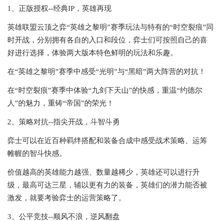
1、正版授权--经典IP，英雄再现
英雄联盟云顶之弈“英雄之黎明”赛季玩法与特有的“时空裂痕”同
时开战，分别拥有各自的入口和段位，弈士们可按照自己的喜
好进行选择，体验两大版本特色鲜明的玩法和乐趣。
在“英雄之黎明”赛季中感受“光明”与“黑暗”两大阵营的对抗！
在“时空裂痕”赛季中体验“九剑下天山”的快感，重温“约德尔
人”的魅力，重铸“帝国”的荣光！
2、策略对抗--指尖开战，斗智斗勇
弈士可以在近百种羁绊搭配和装备合成中感受战术策略、运筹
帷幄的智斗快感。
价值越高的英雄能力越强、数量越稀少，英雄还可以进行升
级，最高可达三星，辅以更有力的装备，英雄们的潜力能否被
激发，就要考验弈士的运营策略了。
3、公平竞技--顺风不浪，逆风翻盘