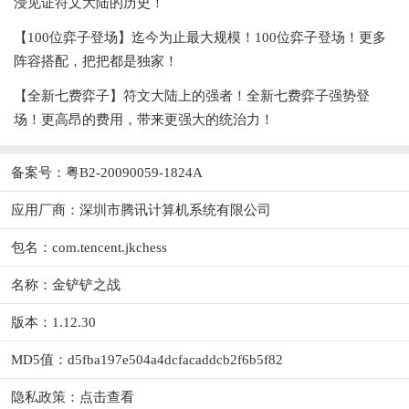
浸见证符文大陆的历史！
【100位弈子登场】迄今为止最大规模！100位弈子登场！更多
阵容搭配，把把都是独家！
【全新七费弈子】符文大陆上的强者！全新七费弈子强势登
场！更高昂的费用，带来更强大的统治力！
备案号：粤B2-20090059-1824A
应用厂商：
深圳市腾讯计算机系统有限公司
包名：com.tencent.jkchess
名称：金铲铲之战
版本：1.12.30
MD5值：d5fba197e504a4dcfacaddcb2f6b5f82
隐私政策：
点击查看