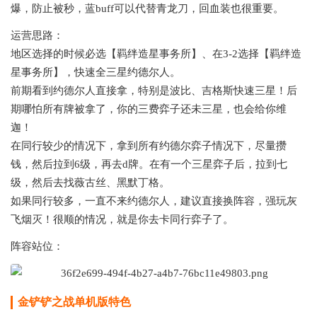
爆，防止被秒，蓝buff可以代替青龙刀，回血装也很重要。
运营思路：
地区选择的时候必选【羁绊造星事务所】、在3-2选择【羁绊造
星事务所】，快速全三星约德尔人。
前期看到约德尔人直接拿，特别是波比、吉格斯快速三星！后
期哪怕所有牌被拿了，你的三费弈子还未三星，也会给你维
迦！
在同行较少的情况下，拿到所有约德尔弈子情况下，尽量攒
钱，然后拉到6级，再去d牌。在有一个三星弈子后，拉到七
级，然后去找薇古丝、黑默丁格。
如果同行较多，一直不来约德尔人，建议直接换阵容，强玩灰
飞烟灭！很顺的情况，就是你去卡同行弈子了。
阵容站位：
金铲铲之战单机版特色