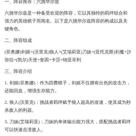
一、阵容推荐：六挑华尔兹
六挑华尔兹是一种备受欢迎的阵容，它以其独特的羁绊组合和
强力的英雄棋子而闻名。以下是六挑华尔兹阵容的构成以及关
键角色。
二、阵容组成
(菲奥娜)剑姬+(沃里克)狼人+(艾瑞莉亚)刀妹+(亚托克斯)剑魔+沙
弥拉+(凯尔)天使+奎因+卡莎+纳亚菲利
三、阵容介绍
1. 剑姬(菲奥娜)：作为四费棋子，剑姬不仅拥有出色的攻击力，
还能回血，增强生存能力。
2. 狼人(沃里克)：挑战者羁绊赋予狼人超高的攻速，使其成为秒
杀敌人的利器。
3. 刀妹(艾瑞莉亚)：刀妹的单体输出能力强大，搭配挑战者羁绊
可以快速击溃敌人。