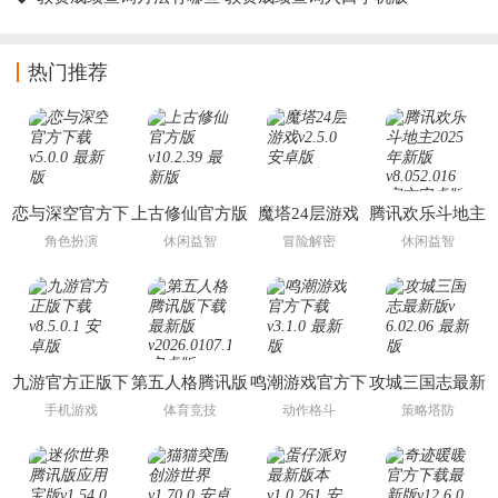
热门推荐
恋与深空官方下
上古修仙官方版
魔塔24层游戏
腾讯欢乐斗地主
载
2025年新版
角色扮演
休闲益智
冒险解密
休闲益智
九游官方正版下
第五人格腾讯版
鸣潮游戏官方下
攻城三国志最新
载
下载最新版
载
版
手机游戏
体育竞技
动作格斗
策略塔防