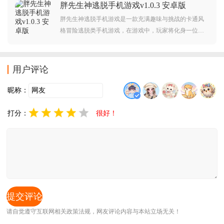
胖先生神逃脱手机游戏v1.0.3 安卓版
展开冒险，游戏融合了传统跑酷的紧张刺激与角色扮演
的个性化元素，为玩家带来独特体验。
胖先生神逃脱手机游戏是一款充满趣味与挑战的卡通风
格冒险逃脱类手机游戏，在游戏中，玩家将化身一位憨
态可掬的胖先生，置身于一系列精心设计的房间场景
中，展开一场智慧与策略并重的逃脱之旅，每个房间都
隐藏着关键线索和房门钥匙，玩家需细心观察环境，从
用户评论
家具摆设到墙上的装饰，不放过任何细节。
昵称：
打分：
很好！
请自觉遵守互联网相关政策法规，网友评论内容与本站立场无关！