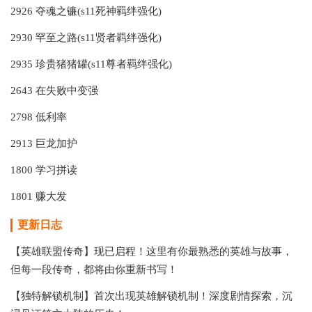
2926 夺魂之镰(s11死神羁绊强化)
2930 罕至之路(s11贤者羁绊强化)
2935 珍贵猪猪罐(s11尊者羁绊强化)
2643 在失败中变强
2798 低利率
2913 巨龙加护
1800 学习拼读
1801 赚大发
更新日志
【英雄联盟传奇】现已启程！这里有你最熟悉的英雄与故事，
但每一段传奇，都将由你重新书写！
【独特解锁机制】首次出现英雄解锁机制！深度剧情探索，沉