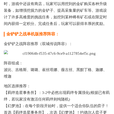
时，游戏中还设有商店，玩家可以用挖到的金矿购买各种升级
装备，如增强挖掘力的金铲子、提高采集量的矿车等。游戏设
计了许多高难度的挑战任务，如挖到某种稀有矿石或在限定时
间内获得一定积分。完成任务后，玩家可以获得丰厚的奖励。
金铲铲之战单机版推荐阵容：
金铲铲之战阵容推荐（双城传说阵容）：
阵容组成：
波比、吉格斯、璐璐、崔丝塔娜、薇古丝、黑默丁格、迦娜、
维迦
地区选择推荐：
【羁绊造星事务所】：3-2中必然出现羁绊专属强化(根据已有羁
绊，若玩家没有激活任何羁绊则纯随机)
【幻梦池】: 在每个阶段开始时，提供一个适合你队伍的弈子！
首选【羁绊造星事务所】，次选【幻梦池】！约德尔人弈子更