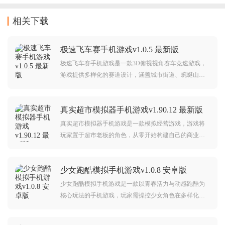
相关下载
极速飞车赛手机游戏v1.0.5 最新版
极速飞车赛手机游戏是一款3D俯视视角赛车竞速游戏，
游戏提供多样化的赛道设计，涵盖城市街道、蜿蜒山路
和夜间公路等场景，每个赛道都经过精心设计，要求玩
家掌握精准的漂移技巧和快速反应能力。玩家通过左侧
真实超市模拟器手机游戏v1.90.12 最新版
刹车和右侧油门的简单操作控制赛车，利用氮气加速功
能实现瞬间超越。
真实超市模拟器手机游戏是一款模拟经营游戏，游戏将
玩家置于超市老板的角色，从零开始构建自己的商业帝
国，涵盖了从商品采购到顾客服务的全方位运营环节。
玩家需要精心规划货架布局，优化购物动线，确保顾客
少女跑酷模拟手机游戏v1.0.8 安卓版
能轻松找到所需商品，从而提升购物体验和超市口碑。
少女跑酷模拟手机游戏是一款以青春活力与动感跑酷为
核心玩法的手机游戏，玩家需操控少女角色在多样化的
场景中奔跑、跳跃和躲避障碍，随着游戏进程，速度逐
渐加快，考验反应力与操作技巧，在充满挑战的关卡中