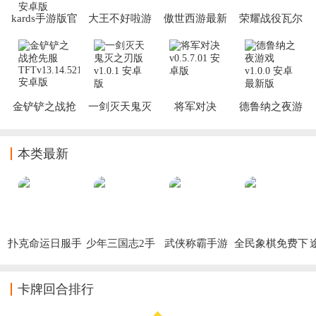
kards手游版官
大王不好啦游
傲世西游最新
荣耀战役瓦尔
方下载渠道
戏
版本
哈拉的召唤
金铲铲之战抢
一剑灭天鬼灭
将军对决
德鲁纳之夜游
先服TFT
之刃版
戏
本类最新
扑克命运日服手
少年三国志2手
武侠称霸手游
全民象棋免费下
游
游下载
载安装
卡牌回合排行