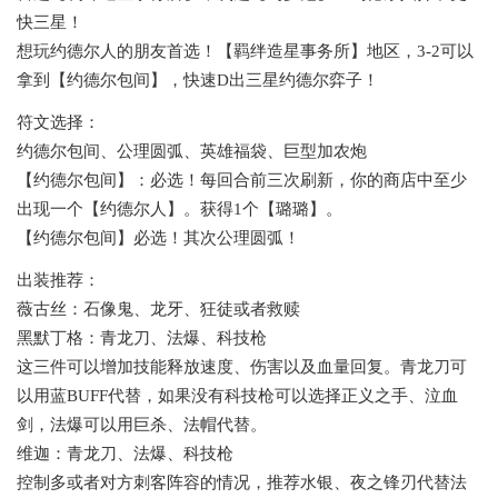
快三星！
想玩约德尔人的朋友首选！【羁绊造星事务所】地区，3-2可以
拿到【约德尔包间】，快速D出三星约德尔弈子！
符文选择：
约德尔包间、公理圆弧、英雄福袋、巨型加农炮
【约德尔包间】：必选！每回合前三次刷新，你的商店中至少
出现一个【约德尔人】。获得1个【璐璐】。
【约德尔包间】必选！其次公理圆弧！
出装推荐：
薇古丝：石像鬼、龙牙、狂徒或者救赎
黑默丁格：青龙刀、法爆、科技枪
这三件可以增加技能释放速度、伤害以及血量回复。青龙刀可
以用蓝BUFF代替，如果没有科技枪可以选择正义之手、泣血
剑，法爆可以用巨杀、法帽代替。
维迦：青龙刀、法爆、科技枪
控制多或者对方刺客阵容的情况，推荐水银、夜之锋刃代替法