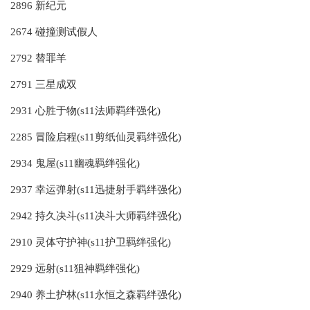
2896 新纪元
2674 碰撞测试假人
2792 替罪羊
2791 三星成双
2931 心胜于物(s11法师羁绊强化)
2285 冒险启程(s11剪纸仙灵羁绊强化)
2934 鬼屋(s11幽魂羁绊强化)
2937 幸运弹射(s11迅捷射手羁绊强化)
2942 持久决斗(s11决斗大师羁绊强化)
2910 灵体守护神(s11护卫羁绊强化)
2929 远射(s11狙神羁绊强化)
2940 养土护林(s11永恒之森羁绊强化)