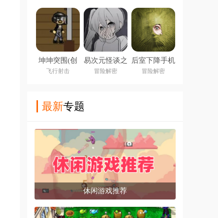
坤坤突围(创
易次元怪谈之
后室下降手机
游世界)
家下载正版官
版下载
飞行射击
冒险解密
冒险解密
方手机版
(Backrooms
Descent)
最新
专题
休闲游戏推荐