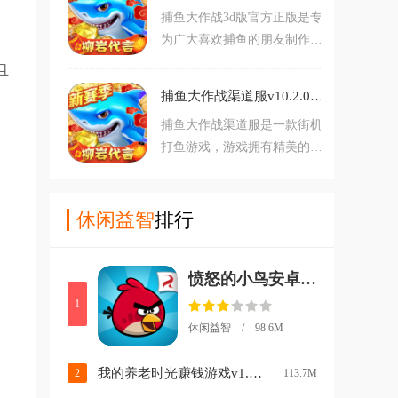
捕鱼大作战3d版官方正版是专
有超多的活动及福利，并且游
为广大喜欢捕鱼的朋友制作的
戏爆率超高，可以让玩家随时
一款休闲捕鱼游戏，游戏拥有
随地畅享捕鱼乐趣。
且
全新炫酷画面，拥有全新升级
捕鱼大作战渠道服v10.2.0.0 最新版
玩法，并且捕鱼爆率高，还拥
捕鱼大作战渠道服是一款街机
有不断更新的活动福利，游戏
打鱼游戏，游戏拥有精美的海
内容也丰富多彩，可以让玩家
底画面，拥有多样的游戏玩
随时随地在手机上尽享捕鱼乐
法，玩家可以在游戏中利用酷
趣，喜欢捕鱼的朋友赶紧来看
炫的炮塔畅享无限捕鱼乐趣，
休闲益智
排行
看吧。
不仅游戏还拥有丰富的活动和
福利，并且爆率超高，喜欢捕
愤怒的小鸟安卓版手游下载(Angry Birds)v8.0.3 官方版
鱼的朋友可千万不要错过，赶
紧来下载爽玩吧。
1
休闲益智 / 98.6M
我的养老时光赚钱游戏v1.0.0.1 安卓版
2
113.7M