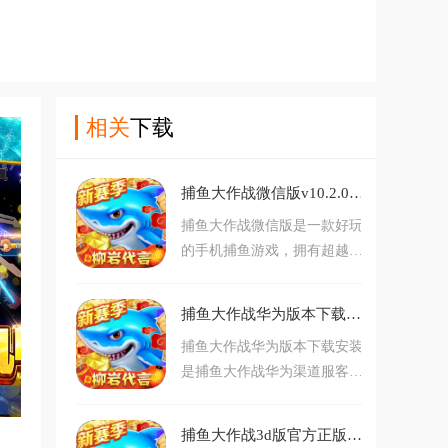
相关
下载
捕鱼大作战微信版v10.2.0.0 最新版
捕鱼大作战微信版是一款好玩
的手机捕鱼游戏，拥有超越诸
多同类型的游戏的精美画面及
游戏内容，爆率高，活动福利
捕鱼大作战华为版本下载安装v10.2.0.0 最新版
多，还拥有诸多明星代言及力
捕鱼大作战华为版本下载安装
荐，可以给予玩家更刺激有趣
是捕鱼大作战华为渠道服客户
的游戏体验，赶紧下载，畅享
端，游戏拥有经典且原汁原味
无尽欢乐捕鱼吧。
的街机捕鱼游戏玩法，拥有超
捕鱼大作战3d版官方正版v10.2.0.0 安卓版
级精美酷炫的游戏画面，还拥