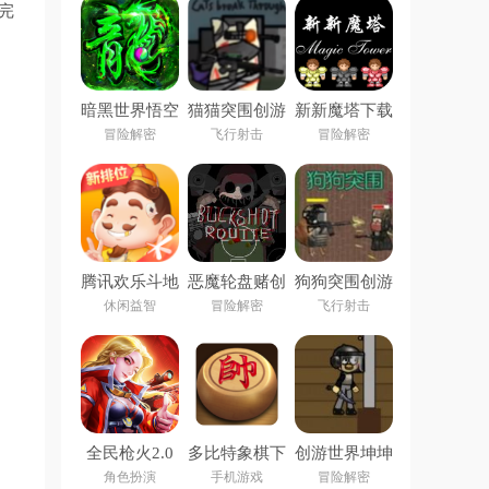
完
暗黑世界悟空
猫猫突围创游
新新魔塔下载
官方版
世界
安卓版
冒险解密
飞行射击
冒险解密
腾讯欢乐斗地
恶魔轮盘赌创
狗狗突围创游
主2026年新
游版(创游世
世界
休闲益智
冒险解密
飞行射击
版
界)
全民枪火2.0
多比特象棋下
创游世界坤坤
手游
载
突围小游戏
角色扮演
手机游戏
冒险解密