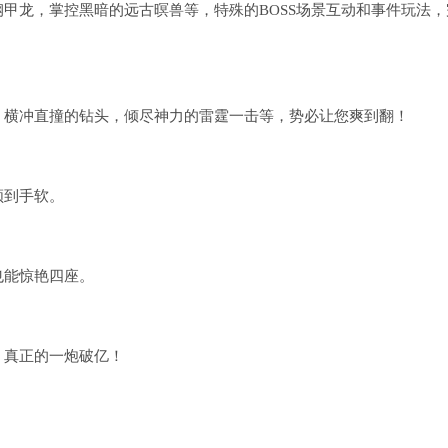
甲龙，掌控黑暗的远古暝兽等，特殊的BOSS场景互动和事件玩法，
，横冲直撞的钻头，倾尽神力的雷霆一击等，势必让您爽到翻！
领到手软。
也能惊艳四座。
，真正的一炮破亿！