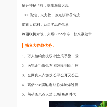
解开神秘卡牌，探幽海底大观
1000倍炮，火力壮，激光核弹尽情放
惊喜大福利，勋章奖品任你拿
绚丽联机对战，火爆BOSS争夺，快来赢勋章
捕鱼大作战优势：
1、万人相约竞技场 捕鱼高手聚一堂
2、送完金币送钻石 福利拿到你手软
3、全网真人齐游戏 公平公开又公正
4、高倍boss满地跑 让你爆屏爆过瘾
5、萌萌画风惹人爱 3D捕鱼新时代