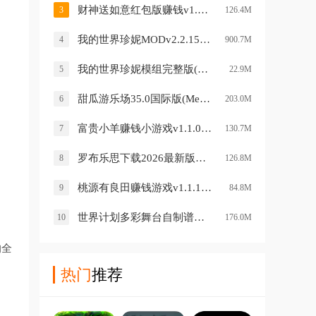
财神送如意红包版赚钱v1.0.4 安卓版
3
126.4M
我的世界珍妮MODv2.2.15.203875 安卓版
4
900.7M
我的世界珍妮模组完整版(Jenny Mod)v5.80 安卓版
5
22.9M
甜瓜游乐场35.0国际版(Melon Sandbox)v35.0 安卓版
6
203.0M
富贵小羊赚钱小游戏v1.1.0 安卓版
7
130.7M
罗布乐思下载2026最新版Roblox安装器v2.688.862 安卓版
8
126.8M
桃源有良田赚钱游戏v1.1.1 最新版
9
84.8M
世界计划多彩舞台自制谱手游(Open Sekai)v0.5.8 安卓版
10
176.0M
的全
热门
推荐