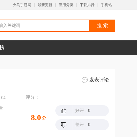
火鸟手游网
最新更新
应用分类
下载排行
手机站
榜
发表评论
评分：
:04
好评：
0
8.0
分
差评：
0