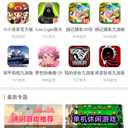
小小首富官方版
Lost Light萤火
姚记捕鱼3D安
姚记捕鱼九游账
突击手游下载国
卓版正版手游
号登录版本
休闲益智
飞行射击
休闲益智
休闲益智
际服
装甲前线九游版
梦想协奏曲!少
我的使命九游版
谁是卧底九游版
女乐团派对!九
本
飞行射击
休闲益智
飞行射击
休闲益智
游版
最新专题