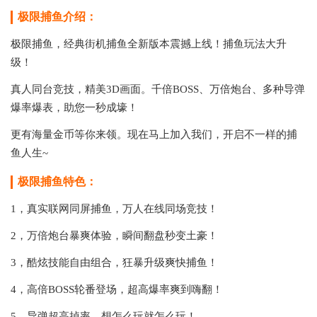
极限捕鱼介绍：
极限捕鱼，经典街机捕鱼全新版本震撼上线！捕鱼玩法大升
级！
真人同台竞技，精美3D画面。千倍BOSS、万倍炮台、多种导弹
爆率爆表，助您一秒成壕！
更有海量金币等你来领。现在马上加入我们，开启不一样的捕
鱼人生~
极限捕鱼特色：
1，真实联网同屏捕鱼，万人在线同场竞技！
2，万倍炮台暴爽体验，瞬间翻盘秒变土豪！
3，酷炫技能自由组合，狂暴升级爽快捕鱼！
4，高倍BOSS轮番登场，超高爆率爽到嗨翻！
5，导弹超高掉率、想怎么玩就怎么玩！