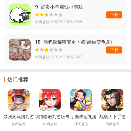
9
富贵小羊赚钱小游戏
下载
休闲益智 / 130.7M / 2026-06-09
10
涂鸦躲猫猫安卓下载(超级变色龙)
下载
休闲益智 / 203.3M / 2026-07-07
热门推荐
最强潮玩团九游
萌猫物语九游版
餐厅养成记九游
战棋天下手游
版
版
休闲益智
休闲益智
休闲益智
休闲益智