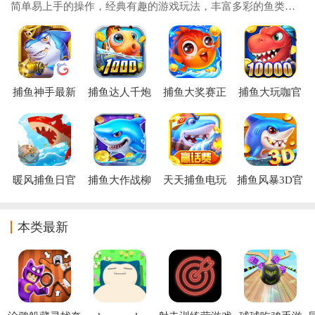
简单易上手的操作，经典有趣的游戏玩法，丰富多彩的鱼类及
炮塔，还拥有超多的活动福利，可以给予玩家超棒的休闲捕鱼
乐趣，为了帮助朋友们更好的下载各种休闲
捕鱼神手最新
捕鱼达人千炮
捕鱼大奖赛正
捕鱼大玩咖官
版
版下载官方
版
方下载
暖风捕鱼日官
捕鱼大作战柳
天天捕鱼电玩
捕鱼风暴3D官
方下载
岩版下载
版赢话费最新
方下载
版
本类最新