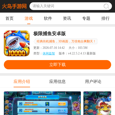
首页
游戏
软件
资讯
专题
排行
极限捕鱼安卓版
经典街机捕鱼，3D画面，万倍炮台爽翻天！
更新：
2026-07-16 14:42
大小：
103.5M
类型：
休闲益智
版本：
v4.22.5.2.4.13 最新版
立即下载
应用介绍
应用信息
用户评论