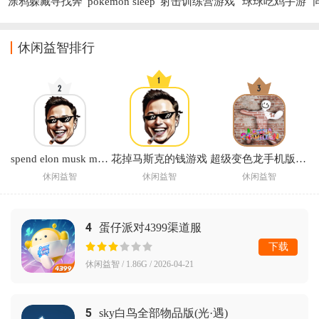
涂鸦躲藏寻找奔
pokemon sleep
射击训练营游戏
球球吃鸡手游
跑免广告版
官方版
手机版
(Pokémon Sleep)
休闲益智排行
spend elon musk money中文版下载(花掉马斯克的钱)
花掉马斯克的钱游戏
超级变色龙手机版正版
休闲益智
休闲益智
休闲益智
4
蛋仔派对4399渠道服
下载
休闲益智 / 1.86G / 2026-04-21
5
sky白鸟全部物品版(光·遇)