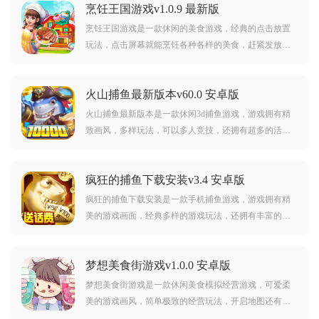
烹饪王国游戏v1.0.9 最新版
烹饪王国游戏是一款休闲的美食游戏，经典的点击放置
玩法，点击屏幕就能烹饪各种各样的美食，赶紧发放给
顾客们，游戏玩法简单，喜欢这类游戏的玩家赶紧下载
试试吧。
火山捕鱼最新版本v60.0 安卓版
火山捕鱼最新版本是一款休闲3d捕鱼游戏，游戏拥有精
致画风，多样玩法，可以多人竞技，还拥有超多的活动
福利，可以让玩家随时随地畅享无限捕鱼乐趣。
疯狂的捕鱼下载安装v3.4 安卓版
疯狂的捕鱼下载安装是一款手机捕鱼游戏，游戏拥有精
美的游戏画面，经典多样的游戏玩法，还拥有丰富的活
动福利，可以给予玩家超棒的游戏激情和乐趣，喜欢捕
鱼的朋友赶紧前来下载爽玩吧。
梦想美食街游戏v1.0.0 安卓版
梦想美食街游戏是一款休闲美食模拟经营游戏，可爱柔
美的游戏画风，简单极致的经营玩法，开启地图还有多
种功能小游戏，喜欢这类休闲经营类游戏的玩家赶紧下