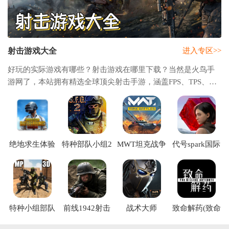
射击游戏大全
进入专区>>
好玩的实际游戏有哪些？射击游戏在哪里下载？当然是火鸟手
游网了，本站拥有精选全球顶尖射击手游，涵盖FPS、TPS、战
术竞技等全品类。从《使命召唤手游》的cinematic战场到
《Apex英雄》的团队策略，从《香肠派对》的搞
绝地求生体验
特种部队小组2
MWT坦克战争
代号spark国际
服(PUBG
内置MOD菜单
手游(MWT
服下载安装
MOBILE)
无敌
Tank Battles)
特种小组部队
前线1942射击
战术大师
致命解药(致命
1(SpecialForcesGroup)
游戏
(Combat
狙击)
Master)