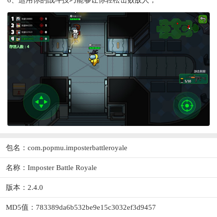
包名：com.popmu.imposterbattleroyale
名称：Imposter Battle Royale
版本：2.4.0
MD5值：783389da6b532be9e15c3032ef3d9457