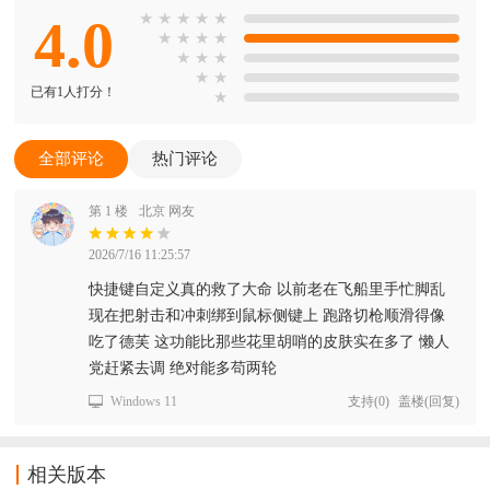
4.0
★
★
★
★
★
★
★
★
★
★
★
★
★
★
已有1人打分！
★
全部评论
热门评论
第 1 楼
北京 网友
2026/7/16 11:25:57
快捷键自定义真的救了大命 以前老在飞船里手忙脚乱
现在把射击和冲刺绑到鼠标侧键上 跑路切枪顺滑得像
吃了德芙 这功能比那些花里胡哨的皮肤实在多了 懒人
党赶紧去调 绝对能多苟两轮
Windows 11
支持
(
0
)
盖楼(回复)
相关版本