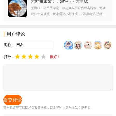
荒野狙击猎手手游v4.2.2 安卓版
赶紧点击下载吧。
荒野狙击猎手手游是一款超真实的狩猎射击游戏，游戏
玩法十分硬核，玩家需要小心谨慎，不能惊动和恐吓到
猎物，需要悄无声息一枪毙命，喜欢这类硬核射击游戏
的玩家赶紧下载试试吧。
用户评论
昵称：
打分：
很好！
请自觉遵守互联网相关政策法规，网友评论内容与本站立场无关！