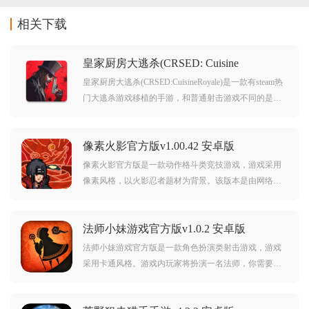
相关下载
皇家厨房大逃杀(CRSED: Cuisine
Royale)v3.0.6.2.534 安卓版
皇家厨房大逃杀(CRSED:CuisineRoyale)是一款有steam热
门大逃杀游戏移植的手游，和普通射击游戏不同的是，
游戏内装备采用了大量厨具为防具，喜欢这类搞笑吃鸡
游戏的玩家赶紧下载吧。
像素火影官方版v1.00.42 安卓版
像素火影官方版是一款动作格斗类竞技游戏，游戏采用
像素风格，以火影忍者题材为背景。该版本是由网络大
神u鼬神制作的游戏，游戏内还原众多原作中角色，技能
也是大幅度还原，玩家可以自由选择各种人气角色，进
法师小妹游戏官方版v1.0.2 安卓版
行战斗。对此类游戏感兴趣的玩家不要错过，赶紧点击
下载开始游玩吧。
法师小妹游戏官方版是一款角色扮演类射击游戏，游戏
采用卡通风格。游戏内玩家将扮演一名法师，你需要独
自一人闯过各种关卡来消灭敌人，在闯关过程中，你可
以获得各种资源来提升自己。对此类游戏感兴趣的玩家