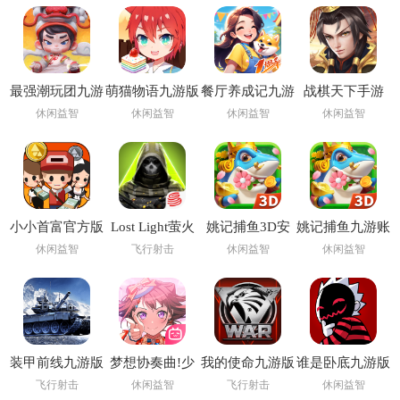
最强潮玩团九游
萌猫物语九游版
餐厅养成记九游
战棋天下手游
版
版
休闲益智
休闲益智
休闲益智
休闲益智
小小首富官方版
Lost Light萤火
姚记捕鱼3D安
姚记捕鱼九游账
突击手游下载国
卓版正版手游
号登录版本
休闲益智
飞行射击
休闲益智
休闲益智
际服
装甲前线九游版
梦想协奏曲!少
我的使命九游版
谁是卧底九游版
女乐团派对!九
本
飞行射击
休闲益智
飞行射击
休闲益智
游版