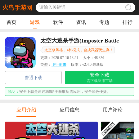
首页
游戏
软件
资讯
专题
排行
太空大逃杀手游(Imposter Battle
Royale)
太空杀风格，4种模式，合成武器玩生存！
更新：
2026-07-16 13:51
大小：
48.3M
类型：
飞行射击
版本：
v2.4.0 最新版
安全下载
普通下载
需下载应用市场
说明：
安全下载是通过360助手获取所需应用，安全绿色便捷。
应用介绍
应用信息
用户评论