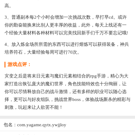
高。
3、普通副本每2个小时会增加一次挑战次数，早打早cd。或许
你的勤奋能换来比别人更丰厚的收益，此外，每天上线还有一
个经验大量材料各种材料可以完美找回新手们千万不要忘记哦!
4、放入炼金场所所需的东西可以进行熔炼可以获得装备，神兵
培养符石，大量经验每周可进行70次。
游戏点评：
灾变之后是将末日元素与魔幻元素相结合的rpg手游，精心为大
家打造出恢弘庞大的魔幻世界，角色技能特效也十分绚丽，让
你可以尽情释放自己的战斗激情，还有多样的职业可以随心选
择，更可以与好友组队，挑战世界boss，体验战场厮杀的精彩与
刺激，玩起来让人欲罢不能！
包名：com.yagame.qytx.ywjjloy