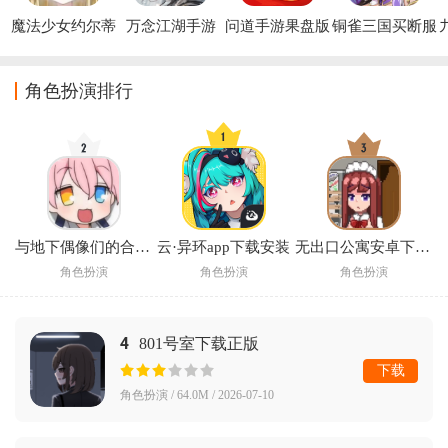
魔法少女约尔蒂
万念江湖手游
问道手游果盘版
铜雀三国买断服
娜手游
本官方下载客户
端
角色扮演排行
与地下偶像们的合宿生活手游
云·异环app下载安装
无出口公寓安卓下载汉化版2026
角色扮演
角色扮演
角色扮演
4
801号室下载正版
下载
角色扮演 / 64.0M / 2026-07-10