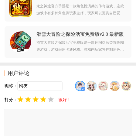
玩吧。
龙之神途官方手游是一款角色扮演类的传奇游戏，这款
游戏中有多种角色供玩家选择，玩家可以更具自己爱好
来选择有一种职业开启游戏，游戏中有多款服饰和超高
爆率，不仅如此，游戏还还原打造了经典传奇玩法，保
滑雪大冒险之探险活宝免费版v2.0 最新版
证原汁原味，并且三端互通，一次注册三通通用，快来
下载感受传奇经典的热血吧！
滑雪大冒险之探险活宝免费版是一款休闲益智类冒险闯
关游戏，游戏采用卡通风格。游戏内玩家将控制角色来
一场紧张刺激的冒险，你需要躲避各种障碍物，收集关
卡中的道具和金币，你还可以在关卡中使用各种不同的
道具来帮助你闯关。对此款游戏感兴趣的玩家欢迎在本
用户评论
站下载游玩。
昵称：
打分：
很好！