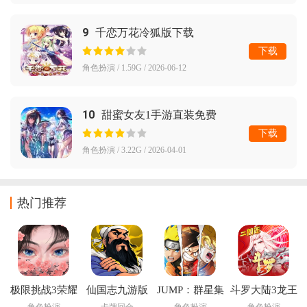
9
千恋万花冷狐版下载
下载
角色扮演 / 1.59G / 2026-06-12
10
甜蜜女友1手游直装免费
下载
角色扮演 / 3.22G / 2026-04-01
热门推荐
极限挑战3荣耀
仙国志九游版
JUMP：群星集
斗罗大陆3龙王
之战手游
结下载安装
传说官方版
角色扮演
卡牌回合
角色扮演
角色扮演