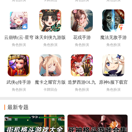
云崩铁(云·星穹
诛天剑侠九游版
花戎手游
魔法无敌手游
铁道)
角色扮演
角色扮演
角色扮演
角色扮演
武侠q传手游
魔卡之耀官方版
造梦西游OL九
原神b服下载官
游版最新版
方正版
角色扮演
卡牌回合
角色扮演
角色扮演
最新专题