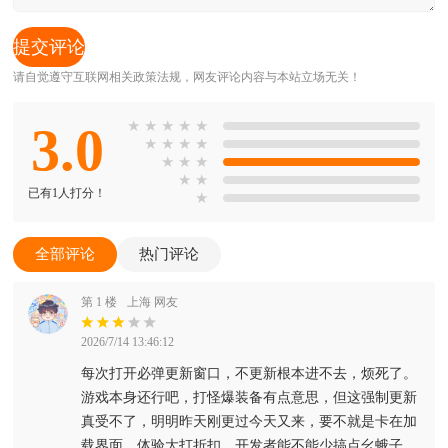
请自觉遵守互联网相关政策法规，网友评论内容与本站立场无关！
3.0
★
★
★
★
★
★
★
★
★
★
★
★
★
★
已有1人打分！
★
全部评论
热门评论
第 1 楼
上海 网友
2026/7/14 13:46:12
每次打开必弹更新窗口，不更新根本进不去，烦死了。
游戏本身还行吧，打怪爆装备有点意思，但这强制更新
真受不了，明明昨天刚更过今天又来，要不就是卡在加
载界面，体验大打折扣，开发者能不能少搞点幺蛾子