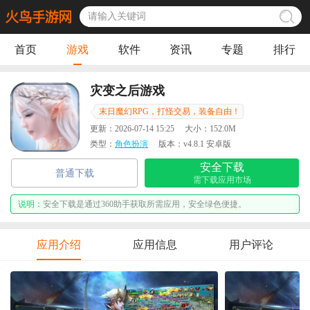
首页
游戏
软件
资讯
专题
排行
灾变之后游戏
末日魔幻RPG，打怪交易，装备自由！
更新：
2026-07-14 15:25
大小：
152.0M
类型：
角色扮演
版本：
v4.8.1 安卓版
安全下载
普通下载
需下载应用市场
说明：
安全下载是通过360助手获取所需应用，安全绿色便捷。
应用介绍
应用信息
用户评论