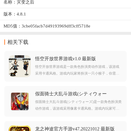
名称：灾变之后
版本：4.8.1
MD5值：3cbe05facb7d49193969dff3cff5718e
相关下载
悟空开放世界游戏v1.0 最新版
悟空开放世界游戏是一款角色扮演类动作游戏，该游戏
采用卡通风格。游戏内玩家将扮演一只小猴子，你需要
闯过各种关卡消灭敌人，寻回六根成为齐天大圣。游戏
中有着许多不同的关卡等你来挑战，对此款游戏感兴趣
假面骑士大乱斗游戏(シティウォー
的玩家不要错过，赶紧点击下载开始游玩吧。
ズ)v3.6.0 最新版
假面骑士大乱斗游戏(シティウォーズ)是一款角色扮演类
动作游戏，该游戏采用像素卡通风格。游戏内玩家可以
自由选择假面骑士系列中的60多种角色，而且游戏角色
非常还原，你可以释放出各种经典技能，非常有趣。对
龙之神途官方手游v47.20221012 最新版
此款游戏感兴趣的玩家不要错过，赶紧点击下载开始游