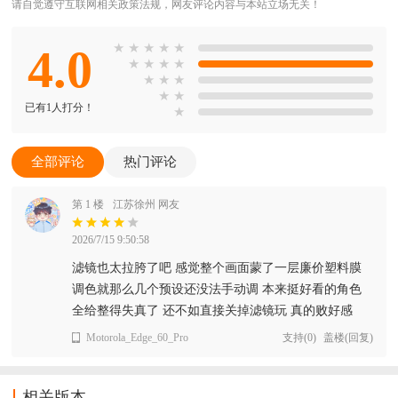
请自觉遵守互联网相关政策法规，网友评论内容与本站立场无关！
4.0
★
★
★
★
★
★
★
★
★
★
★
★
★
★
已有1人打分！
★
全部评论
热门评论
第 1 楼
江苏徐州 网友
2026/7/15 9:50:58
滤镜也太拉胯了吧 感觉整个画面蒙了一层廉价塑料膜
调色就那么几个预设还没法手动调 本来挺好看的角色
全给整得失真了 还不如直接关掉滤镜玩 真的败好感
Motorola_Edge_60_Pro
支持
(
0
)
盖楼(回复)
相关版本