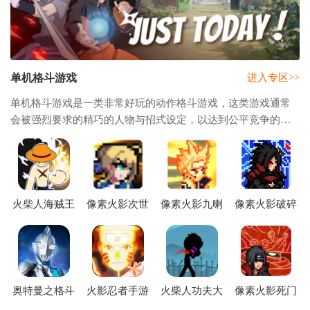
单机格斗游戏
进入专区>>
单机格斗游戏是一类非常好玩的动作格斗游戏，这类游戏通常
会被强烈要求的精巧的人物与招式设定，以达到公平竞争的原
则，一般来说这类游戏操作和技能是最主要的，而且游戏内为
大家提供了人物技能酷炫真实格斗，快感十
火柴人海贼王
像素火影次世
像素火影九喇
像素火影破碎
格斗英文版
代saber版本下
叭鸣人版本(像
改版(像素火影
(Stickman
载安装(像火次
素火影(测试))
(旅行篇 一周
Heroes)
世代)
年))
奥特曼之格斗
火影忍者手游
火柴人功夫大
像素火影死门
超人九游版
下载安装最新
战九游版
凯