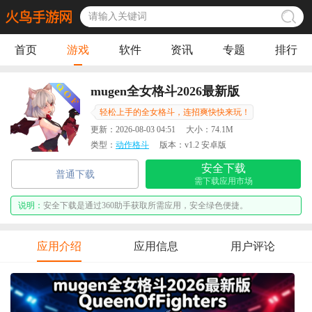
首页
游戏
软件
资讯
专题
排行
mugen全女格斗2026最新版
QueenOfFighters
轻松上手的全女格斗，连招爽快快来玩！
更新：
2026-08-03 04:51
大小：
74.1M
类型：
动作格斗
版本：
v1.2 安卓版
安全下载
普通下载
需下载应用市场
说明：
安全下载是通过360助手获取所需应用，安全绿色便捷。
应用介绍
应用信息
用户评论