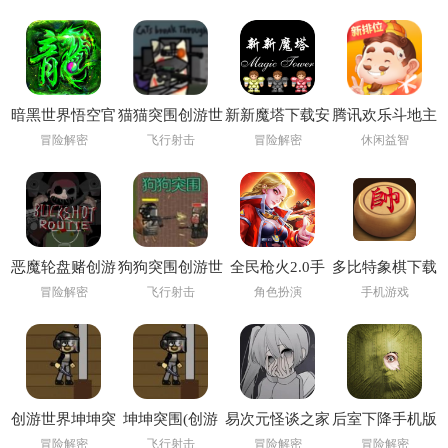
暗黑世界悟空官
猫猫突围创游世
新新魔塔下载安
腾讯欢乐斗地主
方版
界
卓版
2026年新版
冒险解密
飞行射击
冒险解密
休闲益智
恶魔轮盘赌创游
狗狗突围创游世
全民枪火2.0手
多比特象棋下载
版(创游世界)
界
游
冒险解密
飞行射击
角色扮演
手机游戏
创游世界坤坤突
坤坤突围(创游
易次元怪谈之家
后室下降手机版
围小游戏
世界)
下载正版官方手
下载(Backrooms
冒险解密
飞行射击
冒险解密
冒险解密