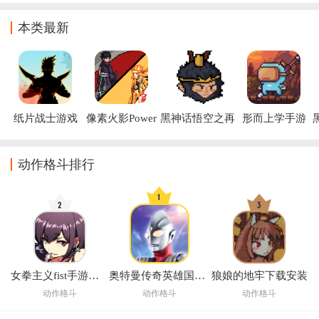
版
本类最新
纸片战士游戏
像素火影Power
黑神话悟空之再
形而上学手游
(Dawosa:Paper 
最新版
战天庭游戏
(Metaphysics)
Warriors)
(WuKong)
动作格斗排行
女拳主义fist手游免费官方版(女拳主義：F-ist)
奥特曼传奇英雄国际服(奥特曼传奇英雄（宇宙英雄）国际服安装器)
狼娘的地牢下载安装
动作格斗
动作格斗
动作格斗