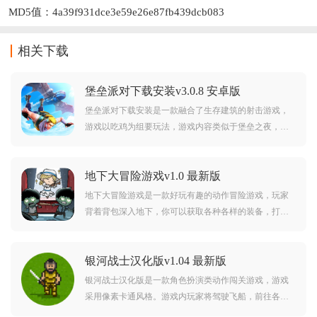
MD5值：4a39f931dce3e59e26e87fb439dcb083
相关下载
堡垒派对下载安装v3.0.8 安卓版
堡垒派对下载安装是一款融合了生存建筑的射击游戏，
游戏以吃鸡为组要玩法，游戏内容类似于堡垒之夜，玩
家在地图中自由探索，搜集物资，建造防御，消灭敌
人，游戏内有超多精美的皮肤，卡通风格的游戏画风，
地下大冒险游戏v1.0 最新版
感兴趣的朋友赶紧下载吧。
地下大冒险游戏是一款好玩有趣的动作冒险游戏，玩家
背着背包深入地下，你可以获取各种各样的装备，打败
敌人就能升级背包，携带更加强力的武器去挑战后面的
关卡，游戏趣味性十足，玩法和关卡也十分多样，喜欢
银河战士汉化版v1.04 最新版
这款游戏的玩家赶紧下载吧。
银河战士汉化版是一款角色扮演类动作闯关游戏，游戏
采用像素卡通风格。游戏内玩家将驾驶飞船，前往各个
星球去挑战敌人，打败BOSS。游戏中当你成功打败敌人