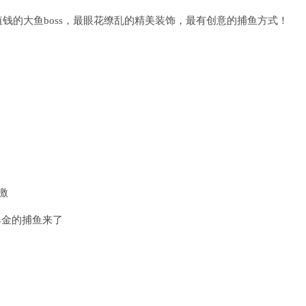
钱的大鱼boss，最眼花缭乱的精美装饰，最有创意的捕鱼方式！
激
爆金的捕鱼来了