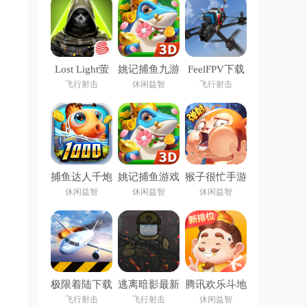
Lost Light萤
姚记捕鱼九游
FeelFPV下载
火突击手游下
账号登录版本
安装
飞行射击
休闲益智
飞行射击
载国际服
捕鱼达人千炮
姚记捕鱼游戏
猴子很忙手游
版官方最新版
官方版
休闲益智
休闲益智
休闲益智
极限着陆下载
逃离暗影最新
腾讯欢乐斗地
安卓版
版1.307 版本
主2026年新
飞行射击
飞行射击
休闲益智
版