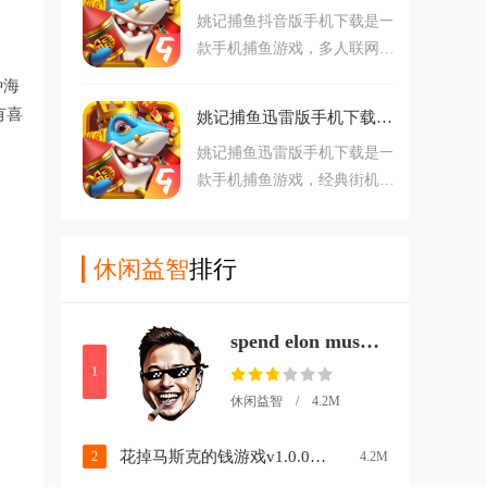
姚记捕鱼抖音版手机下载是一
最华丽的画面，体验一下最极
款手机捕鱼游戏，多人联网模
致的游戏体验感，当然，针对
式，真正的多人竞技体验等你
不同的鱼玩家可以使用不同的
种海
来挑战，精致的3D画面，华
策略，增加大炮的等级，提升
有喜
姚记捕鱼迅雷版手机下载v7.4.0.0 最新版
丽的鱼阵，全新场景，带给你
捕鱼成功率，让你赚取到更多
姚记捕鱼迅雷版手机下载是一
前所未有的视觉盛宴，海量奖
的金币。
款手机捕鱼游戏，经典街机捕
励，红包、Ipad，海量好礼拿
鱼玩法，4人同台，真人竞
不停，一键登录，抖音官方提
技，满屏爆金，千炮捕鱼乐不
供的豪华大礼包等你来领取，
停，大鱼超好打，尽享捕鱼大
休闲益智
排行
享受游戏福利！
满贯的快感，丰富鱼种应有尽
有，四种boss鱼潮让人眼花缭
spend elon musk money中文版下载(花掉马斯克的钱)v1.0.0 安卓版
乱，全新改版界面，操作更方
便，体验更畅快！
1
休闲益智 / 4.2M
花掉马斯克的钱游戏v1.0.0 安卓版
2
4.2M