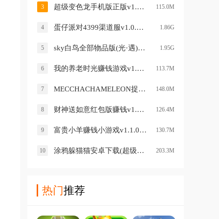
超级变色龙手机版正版v1.5 安卓版
3
115.0M
蛋仔派对4399渠道服v1.0.59 安卓版
4
1.86G
sky白鸟全部物品版(光·遇)v0.15.5 最新版
5
1.95G
我的养老时光赚钱游戏v1.0.0.1 安卓版
6
113.7M
MECCHACHAMELEON捉迷藏手游(超级变色龙)v1.6 最新版
7
148.0M
财神送如意红包版赚钱v1.0.4 安卓版
8
126.4M
富贵小羊赚钱小游戏v1.1.0 安卓版
9
130.7M
涂鸦躲猫猫安卓下载(超级变色龙)v0.2.1 安卓版
10
203.3M
热门
推荐