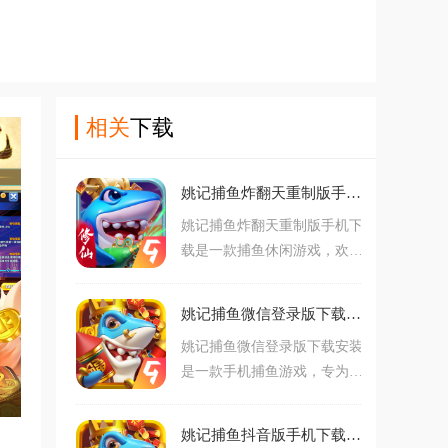
相关
下载
姚记捕鱼炸翻天重制版手机下载v10.8.1.0 最新版
姚记捕鱼炸翻天重制版手机下
载是一款捕鱼休闲游戏，欢乐
真人千炮捕鱼，全新赛季，狂
欢即刻开启，玩家可以在游戏
姚记捕鱼微信登录版下载安装v7.4.0.0 安卓版
内，积极探索深海世界，捕猎
姚记捕鱼微信登录版下载安装
到自己意想不到的渔获，即刻
是一款手机捕鱼游戏，专为手
上线就有豪礼相赠，快来打开
机微信用户打造，玩家在面对
独属于你的捕鱼新体验吧！
着多彩多样的鱼群种类，可以
姚记捕鱼抖音版手机下载v7.4.0.0 最新版
自由炮击，享受姚记捕鱼带来