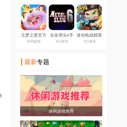
元梦之星官方
合金弹头6手
迷你枪战精英
正版下载
机版下载中文
下载安装最新
休闲益智
飞行射击
飞行射击
2026
版
版
最新
专题
倍
休闲游戏推荐