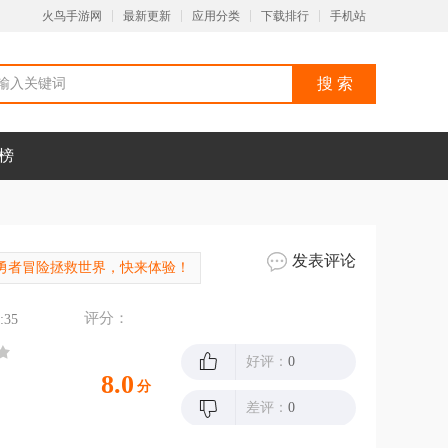
火鸟手游网
最新更新
应用分类
下载排行
手机站
榜
发表评论
，勇者冒险拯救世界，快来体验！
评分：
:35
好评：
0
8.0
分
差评：
0