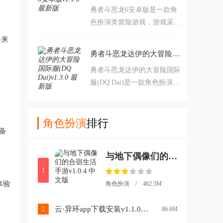
勇者斗恶龙6安卓版是一款角
种危险，通过消灭魔物来获得
色扮演类冒险游戏，游戏采用
各种战斗技巧，同时你还可以
卡通风格。游戏内玩具将扮演
使用各种资源来提升自己的实
将来
一名勇者，你需要消灭各种魔
力，最终打败恶龙。对此款游
勇者斗恶龙达伊的大冒险国际服(DQ Dai)v1.3.0 最新版
物和敌人，拯救世界。游戏中
戏感兴趣的玩家不要错过，赶
勇者斗恶龙达伊的大冒险国际
还有着转职系统，可以让玩家
紧点击下载开始游玩吧。
服(DQ Dai)是一款角色扮演类
们跟全面的体验到此款游戏的
冒险游戏，游戏采用卡通风
魅力。对此款游戏感兴趣的玩
格。游戏内玩家将扮演一名勇
家不要错过，赶紧点击下载开
者，你需要为了击败魔王而展
角色扮演
排行
始游玩吧。
备
开冒险。游戏中你可以收集各
种伙伴，同时你还可以自由探
与地下偶像们的合宿生活手游v1.0.4 中文版
索这个世界，收集各种资源装
备来提升团队的实力，最终击
1
败魔王拯救世界。对此款游戏
体验
角色扮演 / 462.3M
感兴趣的玩家不要错过，赶紧
点击下载开始游玩
云·异环app下载安装v1.1.0 最新版
2
86.6M