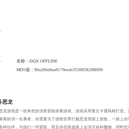
。
。
e
名称：
DQX OFFLINE
MD5值：
90a286dfea8179eedcf5588582f88f99
斗恶龙
恶龙游戏是一款角色扮演类冒险探索游戏，游戏采用复古卡通风格打造。
家将扮演一名勇者，你需要为了拯救世界打败恶龙而踏上冒险，一路上你
各种伙伴，与他们一同冒险。而且你在路途路上会消灭各种魔物，同时也