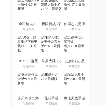
全民枪火2.0
极限挑战3荣
仙国志九游版
手游
耀之战手游
角色扮演
角色扮演
卡牌回合
JUMP：群星
斗罗大陆3龙
云崩铁(云·星
集结下载安装
王传说官方版
穹铁道)
角色扮演
角色扮演
角色扮演
诛天剑侠九游
花戎手游
魔法无敌手游
版
角色扮演
角色扮演
角色扮演