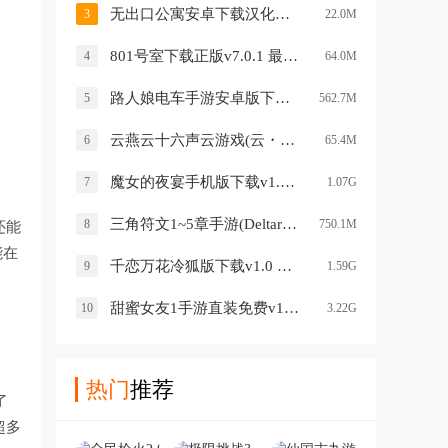
无出口公寓安卓下载汉化版2026v1.5.0 中文版
3
22.0M
801号室下载正版v7.0.1 最新版
4
64.0M
路人娘电车手游安卓版下载v1.0.0 最新版
5
562.7M
云燕云十六声云游戏(云・燕云十六声)v1.2.3 安卓版
6
65.4M
魔女的夜宴手机版下载v1.0 安卓版
7
1.07G
三角符文1~5章手游(Deltarune)v6.0.0 安卓版
8
750.1M
还能
能在
千恋万花冷狐版下载v1.0 手机版
9
1.59G
甜蜜女友1手游直装免费v1.0 安卓版
10
3.22G
热门
推荐
了
超多