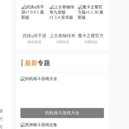
武侠q传手游
上古卷轴传奇
魔卡之耀官方
九游版
版
角色扮演
卡牌回合
卡牌回合
最新
专题
游
街机格斗游戏大全
可
可