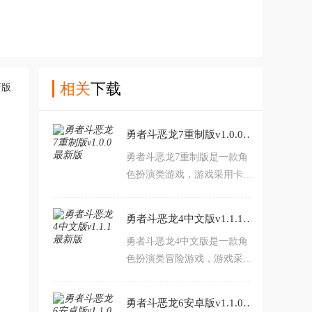
相关
下载
勇者斗恶龙7重制版v1.0.0 最新版
勇者斗恶龙7重制版是一款角
色扮演类游戏，游戏采用卡通
风格。游戏内玩家将通过一款
神秘的石板不断穿越，探索各
勇者斗恶龙4中文版v1.1.1 最新版
种不同的世界，同时游戏中还
勇者斗恶龙4中文版是一款角
有着非常丰富的剧情，可玩性
色扮演类冒险游戏，游戏采用
很高。对此款游戏感兴趣的玩
卡通风格。游戏内玩家将扮演
家不要错过，赶紧点击下载开
一名勇者，你为了打败恶龙而
始游玩吧。
勇者斗恶龙6安卓版v1.1.0 最新版
踏上旅途，一路上你会遇到各