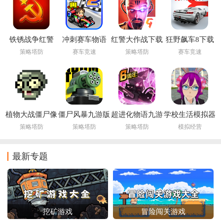
铁锈战争红警
冲刺赛车物语
红警大作战下载
狂野飙车8下载
3mod
2debug版下载
最新版
最新版
策略塔防
赛车竞速
策略塔防
赛车竞速
植物大战僵尸像
僵尸风暴九游版
超进化物语九游
学校生活模拟器
素版手机下载安
版
2下载中文版
策略塔防
策略塔防
策略塔防
模拟经营
装(PixelPvZ)
最新专题
挖矿游戏
冒险闯关游戏