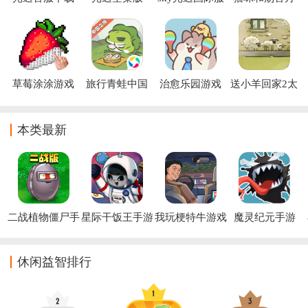
官方正版
下载最新版本
版
2026
草莓涂涂游戏
旅行青蛙中国
治愈乐园游戏
送小羊回家2太
之旅手游
空版免费
本类最新
二战植物僵尸手
星际干饭王手游
我玩梗特牛游戏
魔灵纪元手游
游
休闲益智排行