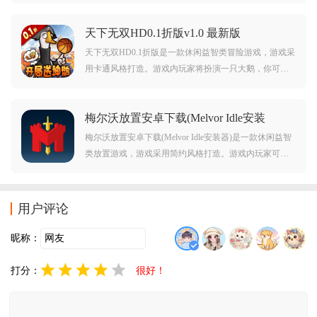
飞进洞中，玩法十分有趣。而且游戏中还有着多种不同
的小鸟等待着你的选择。对超级飞扬高尔夫游戏感兴趣
天下无双HD0.1折版v1.0 最新版
的玩家不要错过，赶紧点击下载开始游玩吧。
天下无双HD0.1折版是一款休闲益智类冒险游戏，游戏采
用卡通风格打造。游戏内玩家将扮演一只大鹅，你可以
通过不断打怪来获得装备提升自己的战力，玩法十分有
趣。对天下无双HD0.1折版感兴趣的玩家不要错过，赶紧
梅尔沃放置安卓下载(Melvor Idle安装
点击下载开始游玩吧。
器)v3.1.1 最新版
梅尔沃放置安卓下载(Melvor Idle安装器)是一款休闲益智
类放置游戏，游戏采用简约风格打造。游戏内玩家可以
自由学习各种技能从而不断成长，而且游戏中还有着非
常丰富的游戏玩法。对梅尔沃放置安卓下载(Melvor Idle
安装器)感兴趣的玩家不要错过，赶紧点击下载开始游玩
用户评论
吧。
昵称：
打分：
很好！