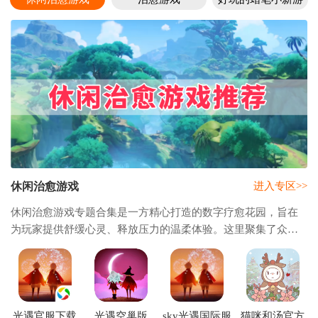
戏
休闲治愈游戏
进入专区>>
休闲治愈游戏专题合集是一方精心打造的数字疗愈花园，旨在
为玩家提供舒缓心灵、释放压力的温柔体验。这里聚集了众多
以柔和美学、宁静氛围与沉浸互动为核心的作品，它们弱化传
统游戏中的竞争与挑战，转而强调创造、探
光遇官服下载
光遇空巢版
sky光遇国际服
猫咪和汤官方