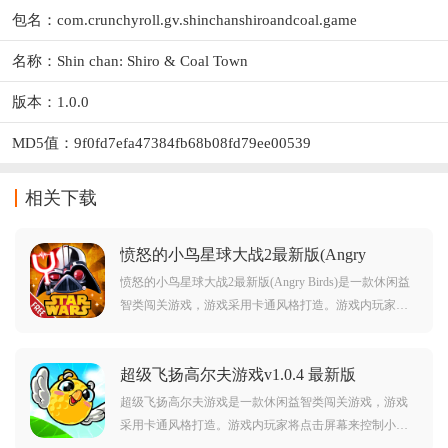
包名：com.crunchyroll.gv.shinchanshiroandcoal.game
名称：Shin chan: Shiro & Coal Town
版本：1.0.0
MD5值：9f0fd7efa47384fb68b08fd79ee00539
相关下载
愤怒的小鸟星球大战2最新版(Angry
Birds)v1.9.25 安卓版
愤怒的小鸟星球大战2最新版(Angry Birds)是一款休闲益
智类闯关游戏，游戏采用卡通风格打造。游戏内玩家可
以看到大量以星球大战风格登场的角色，在这里你可以
体验到非常丰富的游戏关卡。对愤怒的小鸟星球大战2最
超级飞扬高尔夫游戏v1.0.4 最新版
新版(Angry Birds)感兴趣的玩家不要错过，赶紧点击下载
开始游玩吧。
超级飞扬高尔夫游戏是一款休闲益智类闯关游戏，游戏
采用卡通风格打造。游戏内玩家将点击屏幕来控制小鸟