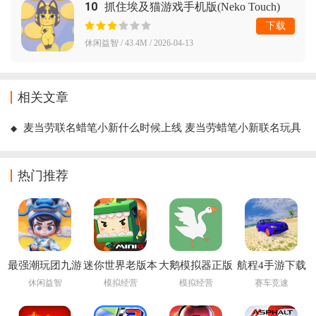
10
抓住埃及猫游戏手机版(Neko Touch)
下载
休闲益智 / 43.4M / 2026-04-13
相关文章
麦当劳联名蜡笔小新什么时候上线 麦当劳蜡笔小新联名玩具
怎么获得多少钱
热门推荐
最强潮玩团九游
迷你世界老版本
大鹅模拟器正版
航程4手游下载
版
0.44.2下载安装
免费下载手机版
安装(Voyage 4)
休闲益智
模拟经营
模拟经营
赛车竞速