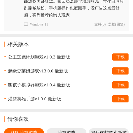
能进秋田县瞎逛。画面还是那个治愈味儿，带小白满村
乱跑贼放松。手机版操作也挺顺手，没广告这点最舒
服，强烈推荐给懒人玩家
Windows 11
支持
(
0
)
盖楼(回复)
相关版本
公主逃跑计划游戏v1.0.3 最新版
下载
超级史莱姆游戏v13.0.0 最新版
下载
熊孩子模拟器游戏v1.0.4 最新版
下载
灌篮英雄手游v1.0.0 最新版
下载
猜你喜欢
休闲治愈游戏
治愈游戏
好玩的蜡笔小新游