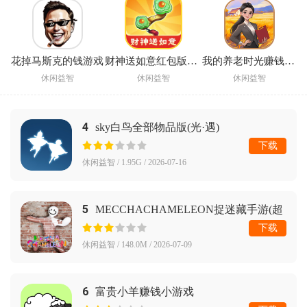
花掉马斯克的钱游戏
财神送如意红包版赚钱
我的养老时光赚钱游戏
休闲益智
休闲益智
休闲益智
4
sky白鸟全部物品版(光·遇)
下载
休闲益智 / 1.95G / 2026-07-16
5
MECCHACHAMELEON捉迷藏手游(超
级变色龙)
下载
休闲益智 / 148.0M / 2026-07-09
6
富贵小羊赚钱小游戏