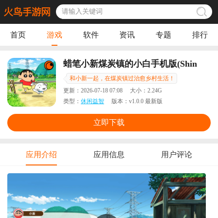
首页
游戏
软件
资讯
专题
排行
蜡笔小新煤炭镇的小白手机版(Shin
chan: Shiro & Coal Town)
和小新一起，在煤炭镇过治愈乡村生活！
更新：
2026-07-18 07:08
大小：
2.24G
类型：
休闲益智
版本：
v1.0.0 最新版
立即下载
应用介绍
应用信息
用户评论