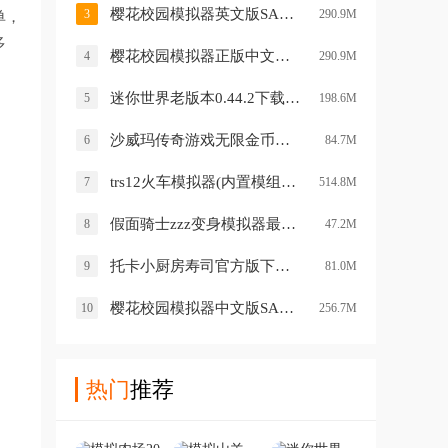
樱花校园模拟器英文版SAKURA SchoolSimulatorv1.041.11 安卓版
3
290.9M
单，
多
樱花校园模拟器正版中文无广告版(SAKURA SchoolSimulator)v1.041.11 安卓版
4
290.9M
迷你世界老版本0.44.2下载安装v0.44.2 历史旧版
5
198.6M
沙威玛传奇游戏无限金币官方正版v1.0.30 最新版
6
84.7M
trs12火车模拟器(内置模组)(LXF模拟火车12)v1.3.9 最新版
7
514.8M
假面骑士zzz变身模拟器最新版(ZeZzCapsems SIM)v2.9.21 安卓版
8
47.2M
托卡小厨房寿司官方版下载v2.1 安卓版
9
81.0M
樱花校园模拟器中文版SAKURA SchoolSimulatorv1.039.99 安卓版
10
256.7M
热门
推荐