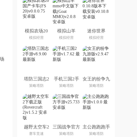
模拟农场20
模拟山羊
迷你世界
国产卡车(FS
mmo中文版
0.10.8版本下
模拟经营
模拟经营
模拟经营
20)
下载(Goat
载安装
MMO)
场
塔防三国志2
手机三国2手
女王的纷争九
手游
游
游版
策略塔防
策略塔防
策略塔防
越野太空车2
三国战争官方
主公跑跑跑手
下载正版
手游
游
赛车竞速
策略塔防
策略塔防
(Rovercraft 2)