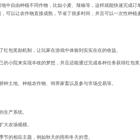
⽥地中⾃由种植不同作物，⽐如⼩⻨、辣椒等，这样就能快速完成订
能，可以让农作物直接成熟，节省了很多时间，并且可以⼀次性种植
入了红包奖励机制，让玩家在游戏中体验到实实在在的收益。
自己的小院来实现丰收的梦想，并且还能通过完成各种任务获得红包奖
于耕种土地、种植农作物、饲养家畜以及参与市场交易等。
的生产系统。
扩大农场规模。
个季节的相应主题，例如秋天的雨和冬天的雪。