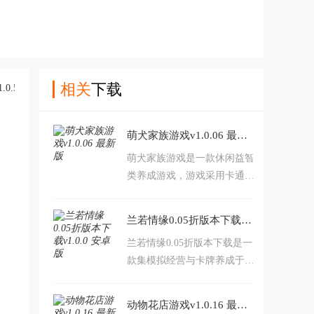
相关
下载
萌犬家族游戏v1.0.06 最新版
萌犬家族游戏是一款休闲益智
类养成游戏，游戏采用卡通风
格打造。游戏内玩家将来到一
个汪星人的世界，在这里你可
兰若情缘0.05折版本下载v1.0.0 安卓版
以见到各种不同类型的汪星
兰若情缘0.05折版本下载是一
人，你需要负责照顾它们，陪
款集模拟经营与卡牌养成于一
伴它们玩耍。对萌犬家族游戏
体的创新挂机游戏，以美女主
感兴趣的玩家不要错过，赶紧
播世界为背景。玩家作为意外
点击下载开始游玩吧。
动物花店游戏v1.0.16 最新版
暴富的高富帅，游戏中，你将