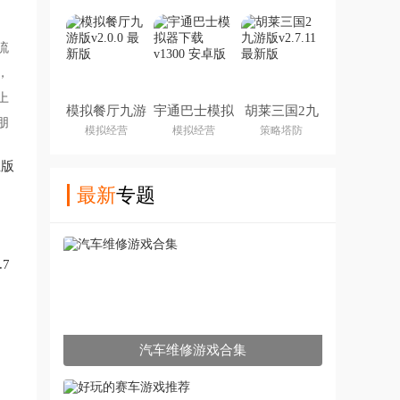
流
，
上
模拟餐厅九游
宇通巴士模拟
胡莱三国2九
朋
版
器下载
游版
模拟经营
模拟经营
策略塔防
正版
最新
专题
7
汽车维修游戏合集