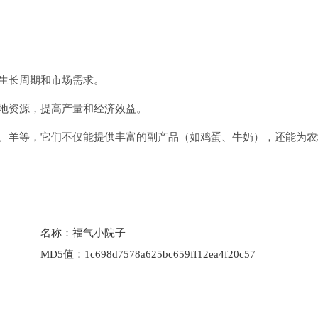
生长周期和市场需求。
地资源，提高产量和经济效益。
猪、羊等，它们不仅能提供丰富的副产品（如鸡蛋、牛奶），还能为农
名称：
福气小院子
MD5值：
1c698d7578a625bc659ff12ea4f20c57