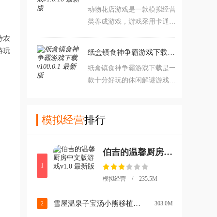
动物花店游戏是一款模拟经营
亲手打造人气女主播直播间，
类养成游戏，游戏采用卡通风
运用智慧与魅力结识各色佳
格打造。游戏内玩家将扮演一
人，通过直播盛宴积累财富，
待农
名花艺大师来经营一家花店，
逐步养成顶级卡牌阵容。从零
游玩
纸盒镇食神争霸游戏下载v100.0.1 最新版
在这里你可以自由种植培养各
开始，迈向首富之路。快来下
纸盒镇食神争霸游戏下载是一
种花朵，将整个小镇打造得更
载体验吧。
款十分好玩的休闲解谜游戏。
加亮眼。对动物花店游戏感兴
游戏采用了卡通风格设计，画
趣的玩家不要错过，赶紧点击
面精美细腻，游戏中的角色诙
下载开始使用游玩吧。
谐幽默。玩家可以获得很好的
模拟经营
排行
游玩体验。而玩家在游戏中穿
越到了古代，恰巧正在举行一
伯吉的温馨厨房中文版游戏v1.0 最新版
场食神争霸赛，玩家为了成为
厨神而要冲制作美食开始，游
1
戏中还有非常多有意思的剧
模拟经营 / 235.5M
情，快来下载体验吧。
雪屋温泉子宝汤小熊移植下载v1.0.8 手机版
2
303.0M