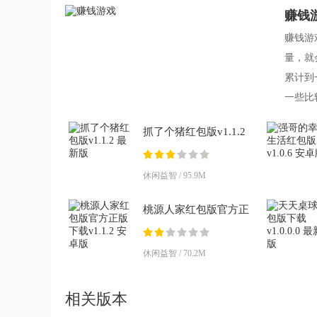
赚钱
赚钱游
量，就
累计到
一些比
友快来
抓了个猪红包版v1.1.2
最新版
休闲益智 / 95.9M
桃源人家红包版官方正
版下载v1.1.2 安卓版
休闲益智 / 70.2M
相关版本