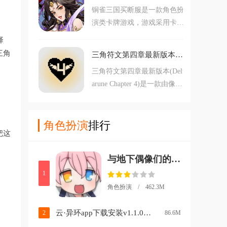
错过，赶紧点击下载开始游玩
铜雀三国买断服是一款角色扮
戏中有着非常丰富的剧情以及
吧。
演类卡牌游戏，游戏采用卡通
新颖的玩法。对青璃手游单机
风格打造，以三国题材为背
版感兴趣的玩家不要错过，赶
择
景。游戏内玩家将来到三国时
紧点击下载开始游玩吧。
三角
三角符文第四章最新版本(Deltarune Chapter 4)v1.0.0 安卓版
代，在这里你可以自由收集各
三角符文第四章最新版本(Delt
种武将，带领他们重温三国时
arune Chapter 4)是一款由像素
代的经典名场面，而且游戏中
风打造的冒险角色扮演游戏。
还有着非常丰富的游戏玩法。
这款游戏是这部作品的第四章
对铜雀三国买断服感兴趣的玩
内容，第四章将会延续游戏的
角色扮演
排行
家不要错过，赶紧点击下载开
把这
主线剧情，玩家会更加的了解
始游玩吧。
这个充满了魔法和冒险的世
与地下偶像们的合宿生活手游v1.0.4 中文版
界，对其的探索也会更加的深
入，玩家还可以遇到新角色，
1
例如神秘的符文守护者，还有
角色扮演 / 462.3M
全新的任务和挑战，快来下载
体验吧。
云·异环app下载安装v1.1.0 最新版
2
86.6M