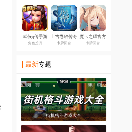
武侠q传手游
上古卷轴传奇
魔卡之耀官方
九游版
版
角色扮演
卡牌回合
卡牌回合
最新
专题
片
街机格斗游戏大全