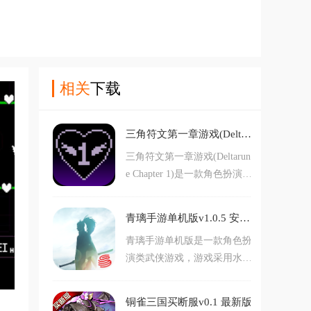
相关
下载
三角符文第一章游戏(Deltarune Chapter 1)v1.0.0 最新版
三角符文第一章游戏(Deltarun
e Chapter 1)是一款角色扮演类
冒险游戏，游戏采用像素风格
打造。游戏内玩家将来到一个
青璃手游单机版v1.0.5 安卓版
奇异的世界，在这里你将展开
青璃手游单机版是一款角色扮
一段传奇冒险，而且游戏中还
演类武侠游戏，游戏采用水墨
有着十分丰富的游戏剧情。对
风格打造。游戏内玩家将扮演
三角符文第一章游戏(Deltarun
男主青衣，你将带着受伤失忆
e Chapter 1)感兴趣的玩家不要
铜雀三国买断服v0.1 最新版
的爱人展开一场逃亡之旅，游