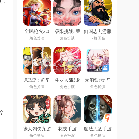
具，
全民枪火2.0
极限挑战3荣
仙国志九游版
手游
耀之战手游
角色扮演
角色扮演
卡牌回合
JUMP：群星
斗罗大陆3龙
云崩铁(云·星
集结下载安装
王传说官方版
穹铁道)
角色扮演
角色扮演
角色扮演
。
穿
诛天剑侠九游
花戎手游
魔法无敌手游
版
角色扮演
角色扮演
角色扮演