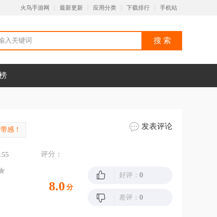
火鸟手游网
最新更新
应用分类
下载排行
手机站
榜
发表评论
超带感！
评分：
:55
好评：
0
8.0
分
差评：
0