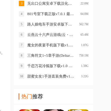
无出口公寓安卓下载汉化版2026v1.5.0 中文版
3
22.0M
801号室下载正版v7.0.1 最新版
4
64.0M
路人娘电车手游安卓版下载v1.0.0 最新版
5
562.7M
云燕云十六声云游戏(云・燕云十六声)v1.2.3 安卓版
6
65.4M
魔女的夜宴手机版下载v1.0 安卓版
7
1.07G
学。
三角符文1~5章手游(Deltarune)v6.0.0 安卓版
8
750.1M
千恋万花冷狐版下载v1.0 手机版
9
1.59G
甜蜜女友1手游直装免费v1.0 安卓版
10
3.22G
热门
推荐