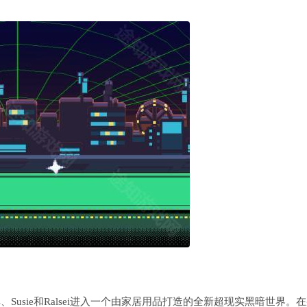
带领Kris、Susie和Ralsei进入一个由家居用品打造的全新超现实黑暗世界。