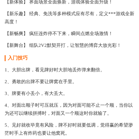
【新体验】 界面场景全面焕新，游戏体验全面升级！
【新乐趣】 经典、免洗等多种模式应有尽有，定义***游戏全新
高度！
【新畅爽】 疯狂连炸停不下来，瞬间点燃全场激情！
【新舞台】 组队2V2默契开打，让智慧的博弈大放光彩！
入门技巧
1、大胆出牌，看见牌好时大胆地丢炸弹来翻倍。
2、勇敢的出牌不要让牌窝在手里。
3、牌要有小丢小，有大丢大。
4、对面出顺子时可压就压，因为对面可能不止一个顺，当你以
为还可以继续拼搏时，对面又一个顺这时你就输了。
5、见好就收毕竟有风险，牌不好时就要低调，觉得赢的希望渺
茫时手上有炸药也要让他窝死。