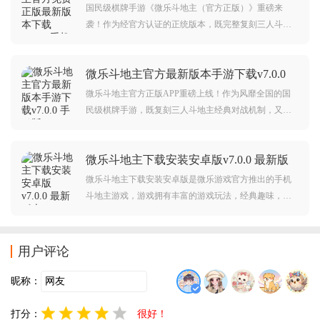
v7.0.0 手机版
热闹” 的牌桌乐趣！
国民级棋牌手游《微乐斗地主（官方正版）》重磅来
袭！作为经官方认证的正统版本，既完整复刻三人斗地
主核心玩法，又创新推出多元趣味模式，搭配严格防作
弊系统与无套路福利，官方渠道下载安全有保障，不管
微乐斗地主官方最新版本手游下载v7.0.0
是偏爱经典规则的老玩家，还是想安心尝鲜的新手，都
手机版
能解锁纯粹的棋牌竞技乐趣！
微乐斗地主官方正版APP重磅上线！作为风靡全国的国
民级棋牌手游，既复刻三人斗地主经典对战机制，又创
新推出 "八喜牌" 等高燃玩法，搭配全真人实时匹配、同
城热玩社交体系与无套路福利，官网下载安全无虞，不
微乐斗地主下载安装安卓版v7.0.0 最新版
管是偏爱经典规则的老玩家，还是追求新鲜刺激的新
本
手，都能解锁随时随地的棋牌竞技乐趣！
微乐斗地主下载安装安卓版是微乐游戏官方推出的手机
斗地主游戏，游戏拥有丰富的游戏玩法，经典趣味，真
人匹配，还可以随时随地在线约局，可以给予用户超棒
的手机斗地主体验，欢迎前来喜欢斗地主的朋友前来下
载爽玩。
用户评论
昵称：
打分：
很好！