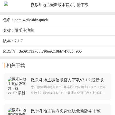
包名：com.weile.ddz.quick
名称：微乐斗地主
版本：7.1.7
MD5值：3e0917f976bf796e9210bb747fd54905
相关下载
微乐斗地主微信版官方下载v7.1.7 最新版
想在微信里随时开启 “王炸连炸” 的斗地主狂欢？《微乐
斗地主》微信版官方APP下载通道全面开启！支持微信
一键登录、好友实时约局，更收录经典对战、免洗连
炸、至尊八喜牌等多元玩法，搭配3D沉浸画面与方言语
微乐斗地主官方免费正版最新版本下载
音互动，新手上线即领海量金币，指尖畅享 “斗智斗勇又