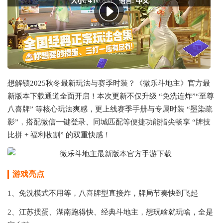
想解锁2025秋冬最新玩法与赛季时装？《微乐斗地主》官方最
新版本下载通道全面开启！本次更新不仅升级 “免洗连炸”“至尊
八喜牌” 等核心玩法爽感，更上线赛季手册与专属时装 “墨染疏
影”，搭配微信一键登录、同城匹配等便捷功能指尖畅享 “牌技
比拼 + 福利收割” 的双重快感！
游戏亮点
1、免洗模式不用等，八喜牌型直接炸，牌局节奏快到飞起
2、江苏掼蛋、湖南跑得快、经典斗地主，想玩啥就玩啥，全是