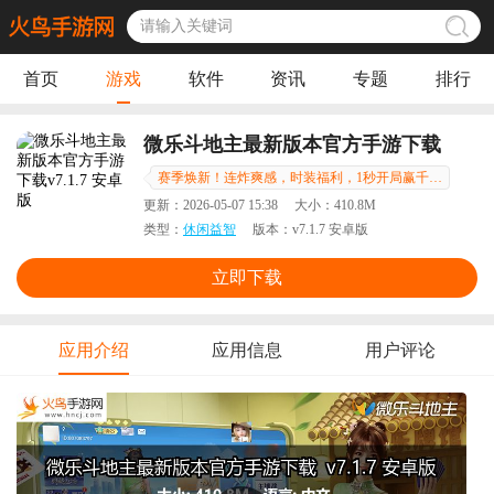
首页
游戏
软件
资讯
专题
排行
微乐斗地主最新版本官方手游下载
赛季焕新！连炸爽感，时装福利，1秒开局赢千亿豆！
更新：
2026-05-07 15:38
大小：
410.8M
类型：
休闲益智
版本：
v7.1.7 安卓版
立即下载
应用介绍
应用信息
用户评论