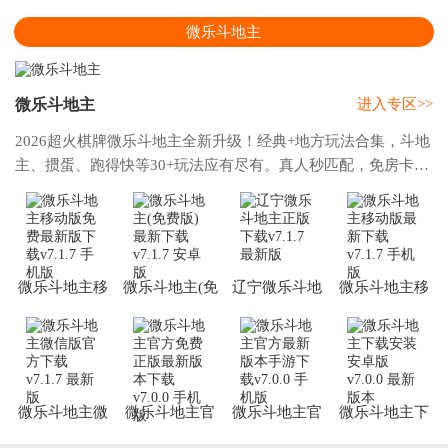
微乐斗地主
微乐斗地主
进入专区>>
2026超火棋牌微乐斗地主全新升级！经典+地方玩法合集，斗地
主、掼蛋、跑得快等30+玩法应有尽有。真人秒匹配，免房卡约
局，癞子/不洗牌模式超刺激。3D画面、方言语音，新手智能提
示。
微乐斗地主移
微乐斗地主(免
辽宁微乐斗地
微乐斗地主移
动版免费最新
费版)最新下载
主正版下载
动版最新下载
版下载
微乐斗地主微
微乐斗地主官
微乐斗地主官
微乐斗地主下
信版官方下载
方免费正版最
方最新版本手
载安装安卓版