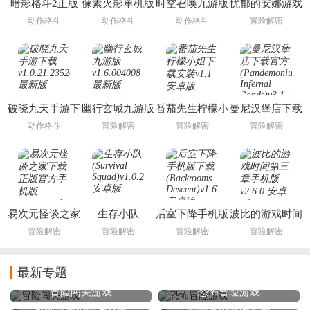
暗影格斗2正版
像素火影单机版
时空召唤九游版
忧郁的安娜游戏
下载安装
下载安装
动作格斗
动作格斗
动作格斗
冒险解密
(Shadow Fight
2)
破晓九天手游下
幽行玄城九游版
番茄先生柠檬小
曼尼汉堡店下载
载
姐下载安装
官方
动作格斗
冒险解密
冒险解密
冒险解密
(Pandemonium:
Infernal Bonds)
易次元怪谈之家
生存小队
后室下降手机版
波比的游戏时间
下载正版官方手
(Survival Squad)
下载(Backrooms
第三章手机版
冒险解密
冒险解密
冒险解密
冒险解密
机版
Descent)
最新专题
冒险闯关游戏
恐怖冒险游戏