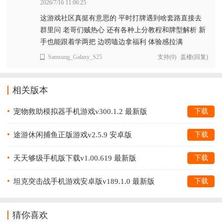
2026/7/16 11:06:25
这游戏社区真挺有意思的 平时打牌遇到啥套路直接去
群里问 老哥们贼热心 还有各种上分教程和牌型解析 新
手也能跟着学两把 边唠嗑边拿福利 体验感拉满
Samsung_Galaxy_S25
支持
(
0
)
盖楼(回复)
相关版本
宠物救助模拟器手机游戏v300.1.2 最新版
下载
途游休闲捕鱼正版游戏v2.5.9 安卓版
下载
天天够级手机版下载v1.00.619 最新版
下载
坦克突击战手机游戏安卓版v189.1.0 最新版
下载
猜你喜欢