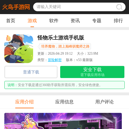
首页
游戏
软件
资讯
专题
排行
怪物乐土游戏手机版
培养魔物，踏上巅峰驯魔师之路
更新：
2026-04-29 19:12
大小：
323.9M
类型：
冒险解密
版本：
v53 最新版
安全下载
普通下载
需下载应用市场
说明：
安全下载是通过360助手获取所需应用，安全绿色便捷。
应用介绍
应用信息
用户评论