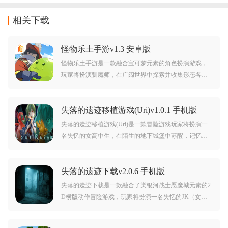
相关下载
怪物乐土手游v1.3 安卓版
怪物乐土手游是一款融合宝可梦元素的角色扮演游戏，
玩家将扮演驯魔师，在广阔世界中探索并收集形态各异
的精灵怪物。每个怪物拥有独特技能与特性，可通过培
养组建专属怪物队伍。不断解锁新区域、挑战强敌，体
失落的遗迹移植游戏(Uri)v1.0.1 手机版
验收集与冒险的双重乐趣。感兴趣的朋友可千万不要错
过了哦！
失落的遗迹移植游戏(Uri)是一款冒险游戏玩家将扮演一
名失忆的女高中生，在陌生的地下城堡中苏醒，记忆全
无，仅能依靠神秘魔女碧翠斯的指引行动。她得知自己
被黑暗魔女召唤至此，旨在打破封印释放邪恶力量，揭
失落的遗迹下载v2.0.6 手机版
开隐藏的秘密，少女踏上消灭魔女、探索遗迹的征程。
失落的遗迹下载是一款融合了类银河战士恶魔城元素的2
D横版动作冒险游戏，玩家将扮演一名失忆的JK（女高
中生），在充满未知与危险的异世界遗迹中展开探索，
揭开隐藏的秘密。游戏以像素风格呈现，画面精致且富