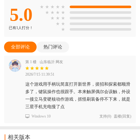
5.0
★
★
★
★
★
★
★
★
★
★
★
★
★
★
已有1人打分！
★
全部评论
热门评论
第 1 楼
山东临沂 网友
2026/7/15 11:39:51
这个游戏用手柄玩简直打开新世界，搓招和探索都顺滑
多了，键鼠操作也很跟手。本来触屏偶尔会误触，外设
一接立马变硬核动作游戏，抓怪刷装备停不下来，就是
三星手机充电慢了点
Windows 10
支持
(
0
)
盖楼(回复)
相关版本