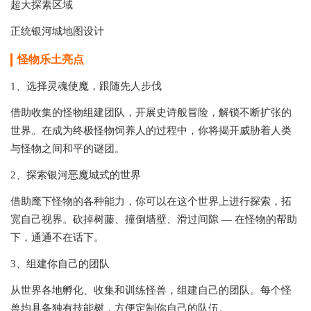
超大探素区域
正统银河城地图设计
怪物乐土
亮点
1、选择灵魂使魔，跟随先人步伐
借助收集的怪物组建团队，开展史诗般冒险，解锁不断扩张的
世界。在成为终极怪物饲养人的过程中，你将揭开威胁着人类
与怪物之间和平的谜团。
2、探索银河恶魔城式的世界
借助麾下怪物的各种能力，你可以在这个世界上进行探索，拓
宽自己视界。砍掉树藤、撞倒墙壁、滑过间隙 — 在怪物的帮助
下，通通不在话下。
3、组建你自己的团队
从世界各地孵化、收集和训练怪兽，组建自己的团队。每个怪
兽均具备独有技能树，方便定制你自己的队伍。