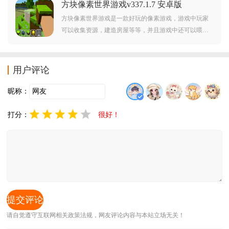
方块像素世界游戏v337.1.7 安卓版
有表现力，尽管流程不算冗长，但通过物品收集、多结
局设计及不同难度模式，大幅提升了可玩性与重玩价
方块像素世界游戏是一款好玩的像素游戏，游戏中玩家
值。
可以收集资源，建造房屋等等，并且游戏中还可以喂养
宠物，玩法丰富，画面复古，可以给予玩家不一样的游
戏乐趣和体验，赶紧下载方块像素世界，开启你的像素
世界冒险之旅。
用户评论
昵称：
打分：
很好！
请自觉遵守互联网相关政策法规，网友评论内容与本站立场无关！