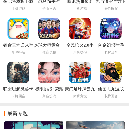
多比特象棋下载
战吕布手游
腾讯热血传奇
恋与深空官方下
载
手机游戏
卡牌回合
手机游戏
角色扮演
吞食天地归来手
足球大师黄金一
全民枪火2.0手
合金幻想手游
游
代九游版
游
角色扮演
体育竞技
角色扮演
卡牌回合
联盟崛起魔兽卡
极限挑战3荣耀
豪门足球风云九
仙国志九游版
牌手游
之战手游
游官方
卡牌回合
角色扮演
体育竞技
卡牌回合
最新专题