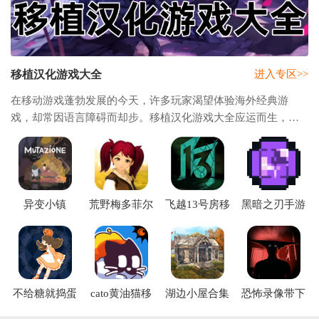
移植汉化游戏大全
进入专区>>
在移动游戏蓬勃发展的今天，许多玩家渴望体验海外经典游
戏，却常因语言障碍而却步。移植汉化游戏大全应运而生，成
为连接全球游戏文化与中文玩家的桥梁。我们专注于将海外热
门游戏进行精准汉化与安卓平台移植，让您随
异变小镇
荒野梅多菲尔
飞越13号房移
黑暗之刃手游
mutazione下载
手机版下载
植版
(Meadowfell)
不给糖就捣蛋
cato黄油猫移
湖边小屋合集
恐怖录像带下
RPG汉化
植
版第二章
载(Boisvert