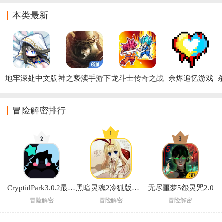
Horror Game)
本类最新
地牢深处中文版
神之亵渎手游下
龙斗士传奇之战
余烬追忆游戏
载
无限金币下载
(Blasphemous)
(Dragon 
Fighters)
冒险解密排行
CryptidPark3.0.2最新版本
黑暗灵魂2冷狐版安卓汉化游戏
无尽噩梦5怨灵咒2.0
冒险解密
冒险解密
冒险解密