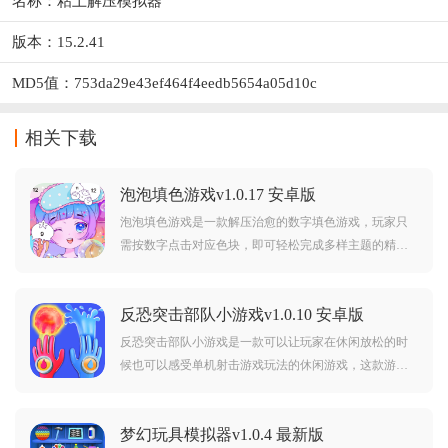
名称：粘土解压模拟器
版本：15.2.41
MD5值：753da29e43ef464f4eedb5654a05d10c
相关下载
泡泡填色游戏v1.0.17 安卓版
泡泡填色游戏是一款解压治愈的数字填色游戏，玩家只
需按数字点击对应色块，即可轻松完成多样主题的精美
画作。操作简单、画风多样，提供贴心提示功能，让零
基础用户也能随时随地享受创作的放松乐趣。喜欢的朋
反恐突击部队小游戏v1.0.10 安卓版
友快来下载试试吧！
反恐突击部队小游戏是一款可以让玩家在休闲放松的时
候也可以感受单机射击游戏玩法的休闲游戏，这款游戏
中你可以从第一视角感受游戏的整个地图，还是很大
的，游戏中我那家可以通过完成关卡和任务获得游戏奖
梦幻玩具模拟器v1.0.4 最新版
励从而解锁更多的武器，让自己的战力直线upup。