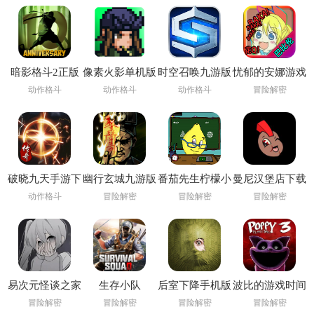
暗影格斗2正版
像素火影单机版
时空召唤九游版
忧郁的安娜游戏
下载安装
下载安装
动作格斗
动作格斗
动作格斗
冒险解密
(Shadow Fight
2)
破晓九天手游下
幽行玄城九游版
番茄先生柠檬小
曼尼汉堡店下载
载
姐下载安装
官方
动作格斗
冒险解密
冒险解密
冒险解密
(Pandemonium:
Infernal Bonds)
易次元怪谈之家
生存小队
后室下降手机版
波比的游戏时间
下载正版官方手
(Survival Squad)
下载(Backrooms
第三章手机版
冒险解密
冒险解密
冒险解密
冒险解密
机版
Descent)