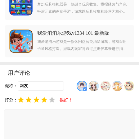
梦幻玩具模拟器是一款融合玩具收集、模拟经营与角色
扮演元素的创意手游，游戏以玩具收集和经营为核心，
玩家需通过探索、任务或合成获取玩具，并修复、升级
以提升价值，玩家可布置店铺、制定价格、雇佣员工，
我爱消消乐游戏v1334.101 最新版
吸引顾客并完成订单，支持好友互访、交易与合作任
务，增强游戏趣味性。
我爱消消乐游戏是一款休闲益智类消除游戏，游戏采用
卡通风格打造。游戏内玩家将通过点击屏幕来进行消除
方块，玩法十分有趣，而且游戏中还有着多种不同的关
卡等待着你的挑战。对我爱消消乐游戏感兴趣的玩家不
要错过，欢迎大家在本站下载游玩。
用户评论
昵称：
打分：
很好！