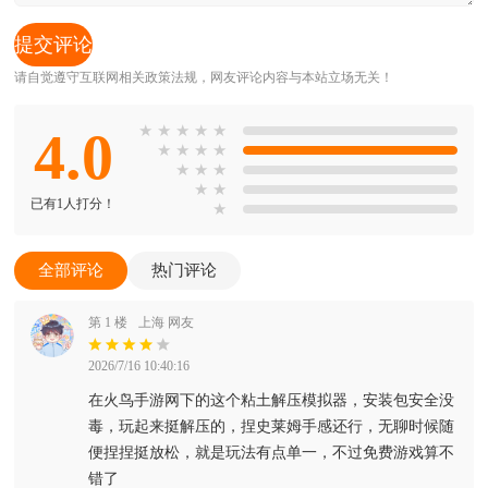
请自觉遵守互联网相关政策法规，网友评论内容与本站立场无关！
4.0
★
★
★
★
★
★
★
★
★
★
★
★
★
★
已有1人打分！
★
全部评论
热门评论
第 1 楼
上海 网友
2026/7/16 10:40:16
在火鸟手游网下的这个粘土解压模拟器，安装包安全没
毒，玩起来挺解压的，捏史莱姆手感还行，无聊时候随
便捏捏挺放松，就是玩法有点单一，不过免费游戏算不
错了