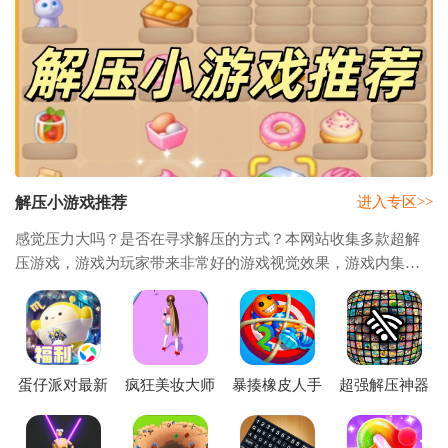
解压小游戏推荐
进入专区>>
感觉压力大吗？是否在寻求解压的方式？本网站收集多款超解
压游戏，游戏为玩家带来非常好的游戏视觉效果，游戏内集合
了超多可以让人轻松解压的小游戏，将堆积在一起的木块掀起
的游戏、转动齿轮的游戏、五个吊起的小球
蛋仔派对最新
疯狂美妆大师
暴揍橡皮人手
超强解压神器
版本
小游戏
游
离线游戏