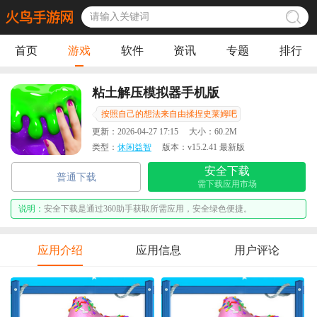
首页
游戏
软件
资讯
专题
排行
粘土解压模拟器手机版
按照自己的想法来自由揉捏史莱姆吧
更新：
2026-04-27 17:15
大小：
60.2M
类型：
休闲益智
版本：
v15.2.41 最新版
安全下载
普通下载
需下载应用市场
说明：
安全下载是通过360助手获取所需应用，安全绿色便捷。
应用介绍
应用信息
用户评论