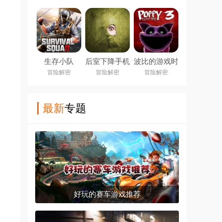
Infernal
Bonds)
生存小队
后室下降手机
波比的游戏时
(Survival
版下载
间第三章手机
冒险解密
冒险解密
冒险解密
Squad)
(Backrooms
版
Descent)
最新
专题
好玩的赛车游戏推荐