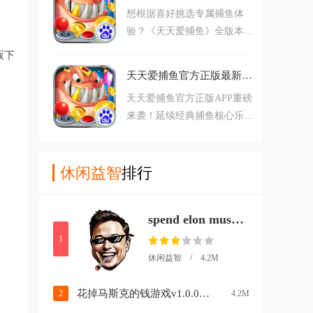
想根据喜好挑选专属捕鱼体
核心，适配安卓、iOS 全系
验？《天天爱捕鱼》全版本官
统，万人联机社交加持，让每
方APP下载通道全面开启！涵
一发炮弹都兼具经典情怀与新
版下
盖经典原版、深海奇遇新版、
鲜刺激！
天天爱捕鱼官方正版最新版本下载v99.1 手机版
无限金币福利版等多元版本，
天天爱捕鱼官方正版APP重磅
适配安卓、iOS全系统，从复
来袭！延续经典捕鱼核心乐
刻街机原味到创新玩法升级，
趣，叠加高倍炮台、创新兽魂
从零氪畅玩到高倍爆金，正版
玩法与真实福利体系，搭配超
保障让每类玩家都能找到心仪
清 3D 画质与多元社交互动，
休闲益智
排行
的捕鱼打开方式！
官方保障安全无套路，休闲娱
乐与竞技挑战一站式解锁！
spend elon musk money中文版下载(花掉马斯克的钱)v1.0.0 安卓版
1
休闲益智 / 4.2M
花掉马斯克的钱游戏v1.0.0 安卓版
2
4.2M