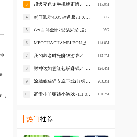
超级变色龙手机版正版v1.5 安卓版
3
115.0M
蛋仔派对4399渠道服v1.0.59 安卓版
4
1.86G
sky白鸟全部物品版(光·遇)v0.15.5 最新版
5
1.95G
一
MECCHACHAMELEON捉迷藏手游(超级变色龙)v1.6 最新版
6
148.0M
冲
我的养老时光赚钱游戏v1.0.0.1 安卓版
7
113.7M
财神送如意红包版赚钱v1.0.4 安卓版
8
126.4M
运
涂鸦躲猫猫安卓下载(超级变色龙)v0.2.1 安卓版
9
203.3M
富贵小羊赚钱小游戏v1.1.0 安卓版
10
130.7M
参与
热门
推荐