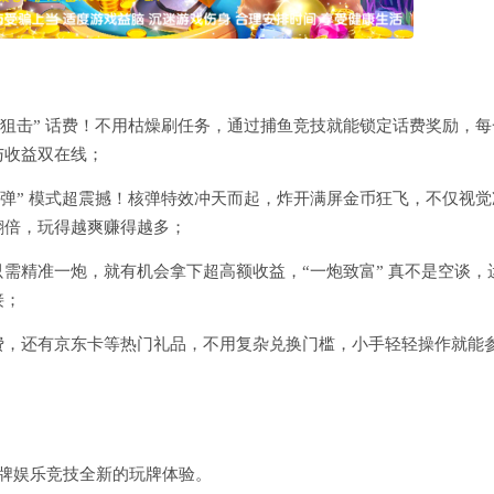
“狙击” 话费！不用枯燥刷任务，通过捕鱼竞技就能锁定话费奖励，每
与收益双在线；
导弹” 模式超震撼！核弹特效冲天而起，炸开满屏金币狂飞，不仅视觉
翻倍，玩得越爽赚得越多；
过！只需精准一炮，就有机会拿下超高额收益，“一炮致富” 真不是空谈，
接；
费，还有京东卡等热门礼品，不用复杂兑换门槛，小手轻轻操作就能
牌娱乐竞技全新的玩牌体验。