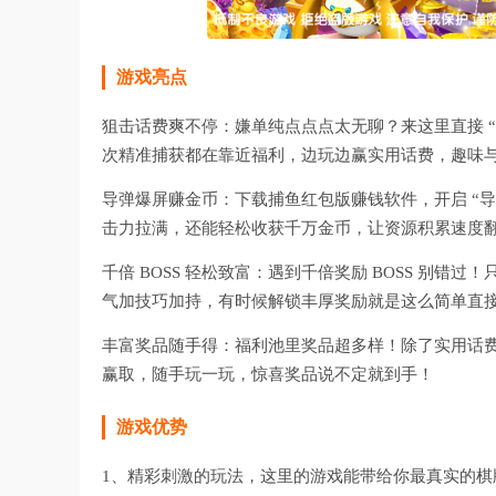
游戏亮点
狙击话费爽不停：嫌单纯点点点太无聊？来这里直接 
次精准捕获都在靠近福利，边玩边赢实用话费，趣味
导弹爆屏赚金币：下载捕鱼红包版赚钱软件，开启 “
击力拉满，还能轻松收获千万金币，让资源积累速度
千倍 BOSS 轻松致富：遇到千倍奖励 BOSS 别错
气加技巧加持，有时候解锁丰厚奖励就是这么简单直
丰富奖品随手得：福利池里奖品超多样！除了实用话
赢取，随手玩一玩，惊喜奖品说不定就到手！
游戏优势
1、精彩刺激的玩法，这里的游戏能带给你最真实的棋