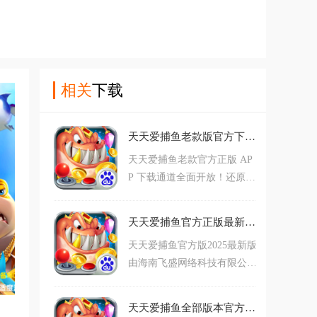
相关
下载
天天爱捕鱼老款版官方下载v99.1 手机版
天天爱捕鱼老款官方正版 AP
P 下载通道全面开放！还原初
代核心体验，无捆绑插件，安
卓 /iOS 全机型流畅适配，下
天天爱捕鱼官方正版最新下载v99.1 手机版
载即领百万初始金币 + S 级炮
天天爱捕鱼官方版2025最新版
台 + 怀旧专属礼包，覆盖经
由海南飞盛网络科技有限公司
典渔场、BOSS 挑战与红蓝争
正版发行，在复刻经典街机核
霸，老玩家、怀旧党与休闲玩
心玩法的基础上，以 "画质革
家必冲！
天天爱捕鱼全部版本官方下载v99.1 手机版
新、玩法升级、福利直送" 为