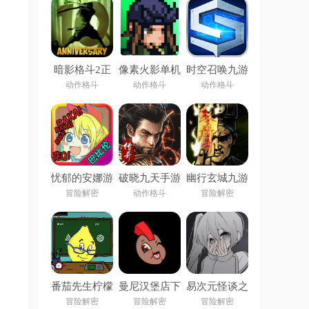
暗影格斗2正
像素火影单机
时空召唤九游
版下载安装
版下载安装
版
动作格斗
动作格斗
动作格斗
(Shadow
Fight 2)
忧郁的安娜游
破晓九天手游
幽行玄城九游
戏
下载
版
冒险解密
动作格斗
冒险解密
番茄先生柠檬
曼尼汉堡店下
易次元怪谈之
小姐下载安装
载官方
家下载正版官
冒险解密
冒险解密
冒险解密
(Pandemonium:
方手机版