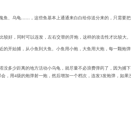
魔鬼鱼、乌龟……，这些鱼基本上通通来白白给你送分来的，只需要把
。
度比较好，同时可以连发，左右交替的开炮，这样的攻击性才比较大。
从近的开始捕，从小鱼到大鱼。小鱼用小炮，大鱼用大炮，每一颗炮弹
炮塔没多少距离的地方活动小乌龟，就尽量不必浪费弹药了，因为捕下
会，用4级的炮弹射一炮，然后增加一个档次，连发3发炮弹，如果