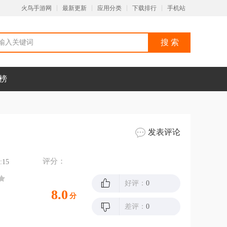
火鸟手游网
最新更新
应用分类
下载排行
手机站
榜
发表评论
评分：
:15
好评：
0
8.0
分
差评：
0