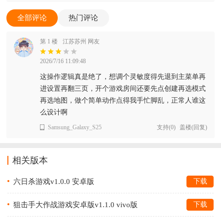
全部评论
热门评论
第 1 楼
江苏苏州 网友
2026/7/16 11:09:48
这操作逻辑真是绝了，想调个灵敏度得先退到主菜单再
进设置再翻三页，开个游戏房间还要先点创建再选模式
再选地图，做个简单动作点得我手忙脚乱，正常人谁这
么设计啊
Samsung_Galaxy_S25
支持
(
0
)
盖楼(回复)
相关版本
六日杀游戏v1.0.0 安卓版
下载
狙击手大作战游戏安卓版v1.1.0 vivo版
下载