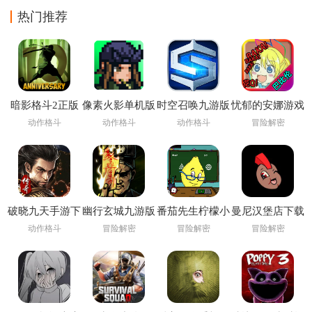
热门推荐
暗影格斗2正版
像素火影单机版
时空召唤九游版
忧郁的安娜游戏
下载安装
下载安装
动作格斗
动作格斗
动作格斗
冒险解密
(Shadow Fight
2)
破晓九天手游下
幽行玄城九游版
番茄先生柠檬小
曼尼汉堡店下载
载
姐下载安装
官方
动作格斗
冒险解密
冒险解密
冒险解密
(Pandemonium:
Infernal Bonds)