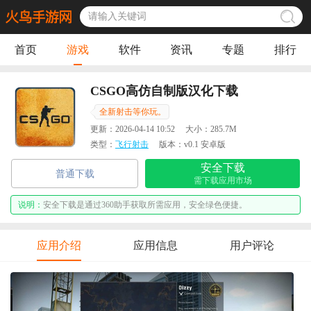
首页
游戏
软件
资讯
专题
排行
CSGO高仿自制版汉化下载
全新射击等你玩。
更新：
2026-04-14 10:52
大小：
285.7M
类型：
飞行射击
版本：
v0.1 安卓版
安全下载
普通下载
需下载应用市场
说明：
安全下载是通过360助手获取所需应用，安全绿色便捷。
应用介绍
应用信息
用户评论