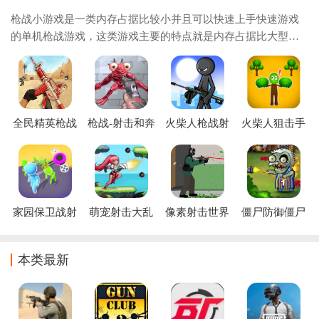
枪战小游戏是一类内存占据比较小并且可以快速上手快速游戏
的单机枪战游戏，这类游戏主要的特点就是内存占据比大型射
击游戏的内存占据小并且还能让玩家感受射击游戏的刺激的特
点，游戏中也有多款武器可以让玩家选择，
全民精英枪战
枪战-射击和奔
火柴人枪战射
火柴人狙击手
射击
跑
击游戏下载安
迷彩射击
装
家园保卫战射
萌宠射击大乱
像素射击世界
僵尸防御僵尸
击僵尸游戏
斗
手游
射击游戏
(Zombie)
本类最新