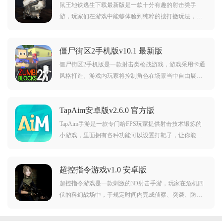
鼠王地铁逃生下载最新版是一款十分有趣的射击类手
游，玩家们在游戏中能够体验到纯粹的搜打撤玩法，你
将操控鼠鼠进行各方面生存，使用武器将对手打败，只
有存活到最后的人才能胜利。
僵尸街区2手机版v10.1 最新版
僵尸街区2手机版是一款射击类枪战游戏，游戏采用卡通
风格打造。游戏内玩家将控制角色在场景当中自由展开
冒险，在这里你需要消灭各种僵尸，而且游戏中还有着
多种丰富的玩法等待着你的体验。对僵尸街区2手机版感
TapAim安卓版v2.6.0 官方版
兴趣的玩家不要错过，欢迎大家在本站下载游玩。
TapAim手游是一款专门给FPS玩家提供射击技术锻炼的
小游戏，里面拥有各种功能可以设置打靶子，让你能够
在短时间内提升技术，还可以保持自己的手感，想要体
验的话来本站下载吧。
超控指令游戏v1.0 安卓版
超控指令游戏是一款刺激的3D射击手游，玩家在危机四
伏的科幻战场中，于规定时间内完成侦察、突袭、防御
等任务。细腻的人物刻画与真实场景搭配精彩射击音
效，带来身临其境的枪战体验。每一项决策都至关重