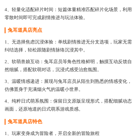
4、轻量化适配碎片时间：短篇体量精准匹配碎片化场景，利用
零散时间即可完成剧情推进与玩法体验。
兔耳道具店
亮点
1、无选择焦虑沉浸体验：单线剧情推进无分支选项，玩家无需
纠结选择，轻松跟随剧情脉络沉浸其中。
2、软萌兽娘互动：兔耳店员等角色性格鲜明，触摸互动反馈自
然细腻，搭配软萌对话，沉浸式感受治愈氛围。
3、温暖情感递进：展现与兔耳店员从陌生到熟悉的情感变化，
仿佛置身于充满烟火气的温暖小世界。
4、纯粹日式萌系氛围：保留日文原版呈现形式，搭配细腻动态
画面，还原地道的日式萌系游戏质感。
兔耳道具店
特色
1、玩家变身成为冒险者，开启全新的冒险旅程