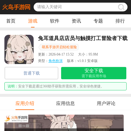
首页
游戏
软件
资讯
专题
排行
兔耳道具店店员与触摸打工冒险者下载
萌系手游开启轻松冒险
更新：
2026-04-17 15:52
大小：
95.9M
类型：
角色扮演
版本：
v1.0.1 安卓版
安全下载
普通下载
需下载应用市场
说明：
安全下载是通过360助手获取所需应用，安全绿色便捷。
应用介绍
应用信息
用户评论