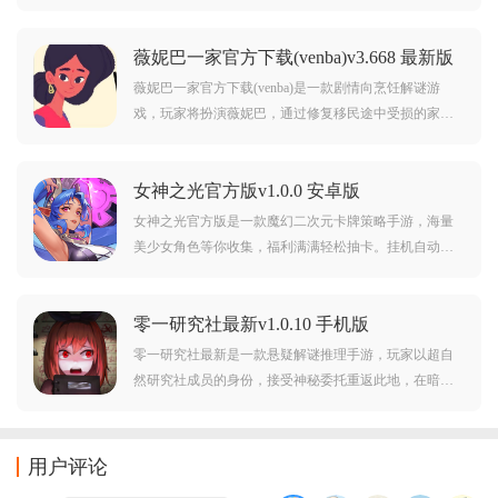
爱的兔耳娘一起交流，通过赠送礼物以及约会等方式来
提升她对你的好感度哦。
薇妮巴一家官方下载(venba)v3.668 最新版
薇妮巴一家官方下载(venba)是一款剧情向烹饪解谜游
戏，玩家将扮演薇妮巴，通过修复移民途中受损的家族
食谱，烹饪12道南印度菜肴，并以分支对话推动剧情，
展现移民家庭的身份危机、文化传承、家庭羁绊与离别
女神之光官方版v1.0.0 安卓版
之痛。
女神之光官方版是一款魔幻二次元卡牌策略手游，海量
美少女角色等你收集，福利满满轻松抽卡。挂机自动战
斗，养成系统完善，挑战强敌探索秘境。解锁技能与专
属剧情，开启别样冒险篇章！策略与收集，尽享轻松乐
零一研究社最新v1.0.10 手机版
趣。
零一研究社最新是一款悬疑解谜推理手游，玩家以超自
然研究社成员的身份，接受神秘委托重返此地，在暗黑
诡异的校园场景中，收集散落的道具与线索，破解密码
锁、机关陷阱等多样谜题，通过触碰特殊物品重现当年
情景，逐步拼凑出事件全貌。
用户评论