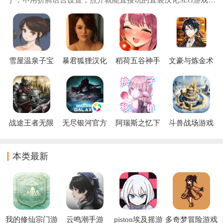
集来了！所有作品都完成了全内容中文本地化，从界面按钮、
角色对话到剧情旁白、系统说明全部精准汉
雪屋温泉子宝
暴君狐狸汉化
稻荷五谷神手
文豪与炼金术
汤小熊移植下
(暴君 (狐狸汉
机汉化下载
师游戏(文ア
载
化组))
(lnari)
ル)
战途王者无限
无尽银河官方
阿瑞斯之忆下
斗兽战场游戏
金币资源版
版
载(阿瑞斯之
忆-桃子移植)
本类最新
我的修仙宗门游
云鸣潮手游
piston埃及摇游
多奇梦冒险游戏