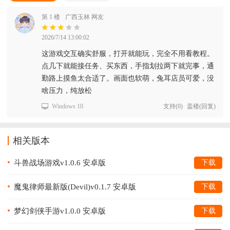
第 1 楼
广西玉林 网友
2026/7/14 13:00:02
这游戏交互确实舒服，打开就能玩，完全不用看教程。
点几下就能接任务、买东西，手指划拉两下就完事，通
勤路上摸鱼太合适了。画面也软萌，兔耳店员可爱，没
啥压力，纯放松
Windows 10
支持
(
0
)
盖楼(回复)
相关版本
斗兽战场游戏v1.0.6 安卓版
下载
魔鬼律师最新版(Devil)v0.1.7 安卓版
下载
梦幻剑侠手游v1.0.0 安卓版
下载