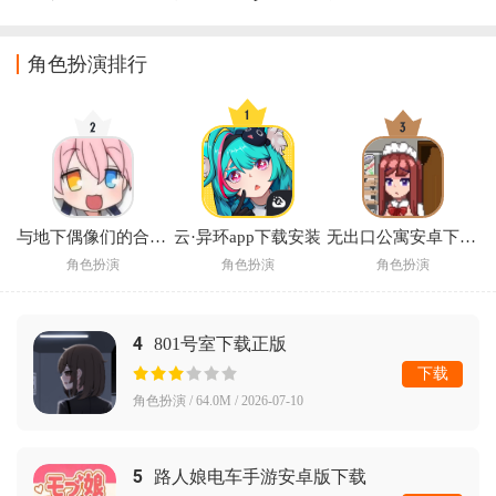
戏
戏
(Dokimon: 
Quest)
角色扮演排行
与地下偶像们的合宿生活手游
云·异环app下载安装
无出口公寓安卓下载汉化版2026
角色扮演
角色扮演
角色扮演
4
801号室下载正版
下载
角色扮演 / 64.0M / 2026-07-10
5
路人娘电车手游安卓版下载