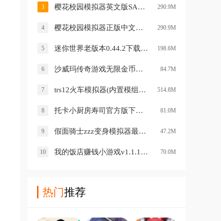
樱花校园模拟器英文版SAKURA SchoolSimulatorv1.041.11 安卓版
3
290.9M
樱花校园模拟器正版中文无广告版(SAKURA SchoolSimulator)v1.041.11 安卓版
4
290.9M
迷你世界老版本0.44.2下载安装v0.44.2 历史旧版
5
198.6M
沙威玛传奇游戏无限金币官方正版v1.0.30 最新版
6
84.7M
trs12火车模拟器(内置模组)(LXF模拟火车12)v1.3.9 最新版
7
514.8M
托卡小厨房寿司官方版下载v2.1 安卓版
8
81.0M
假面骑士zzz变身模拟器最新版(ZeZzCapsems SIM)v2.9.21 安卓版
9
47.2M
我的饭店赚钱小游戏v1.1.1 最新版
10
70.0M
热门
推荐