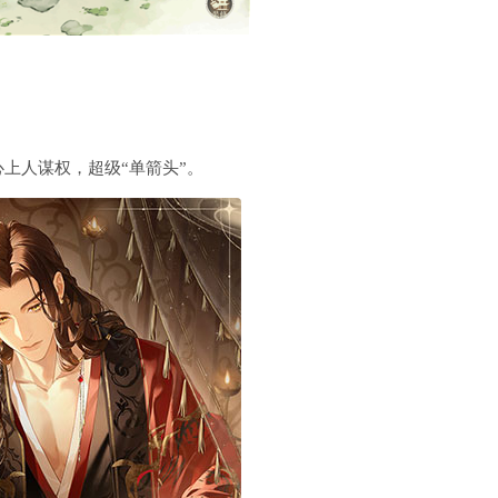
上人谋权，超级“单箭头”。