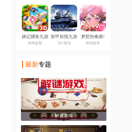
姚记捕鱼九游
装甲前线九游
梦想协奏曲!
账号登录版本
版
少女乐团派
休闲益智
飞行射击
休闲益智
对!九游版
最新
专题
解谜游戏