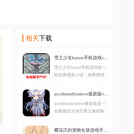
相关
下载
雪之少女kanon手机游戏v2021.12.27.15 移植版
雪之少女kanon手机游戏是一
款经典视觉小说，故事围绕少
年相泽祐一展开，因家庭变故
他寄住北国小镇，重逢表妹名
accidentallyinlove最新版v1.1 安卓版
雪与多位少女，在皑皑白雪
accidentallyinlove最新版是一
中，被遗忘的过往逐渐浮现，
款根据恋与深空男主秦彻制作
细腻勾勒出温暖又带着忧伤的
的同人游戏，游戏以女孩意外
青春物语，玩家过对话选择影
邂逅心仪对象为背景，玩家将
响故事的发展方向，可以达成
樱花庄的宠物女孩游戏手机版v2026.04.28.16 最新版
以第一视角，跟随女孩的脚