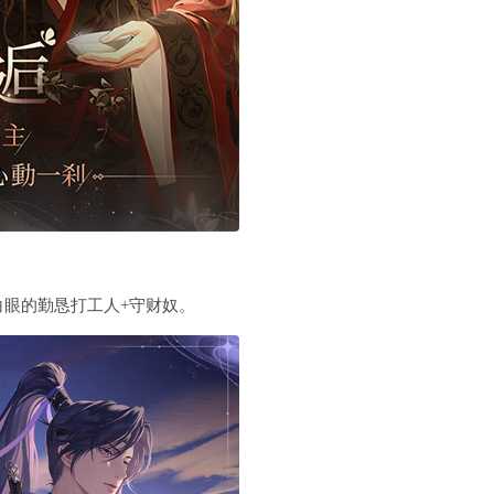
眼的勤恳打工人+守财奴。