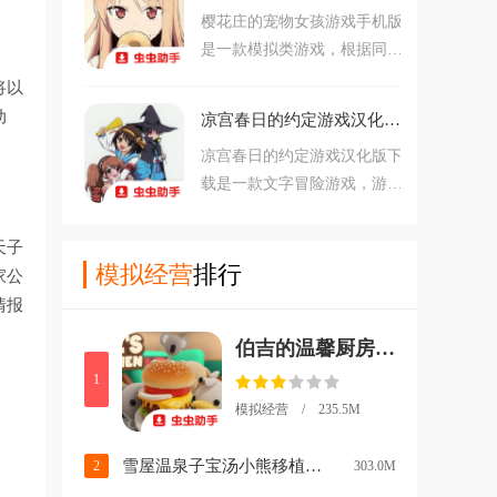
不同的结局。
樱花庄的宠物女孩游戏手机版
步，记录她与心动对象相处的
是一款模拟类游戏，根据同名
甜蜜日常，你醒来失去记忆，
动漫改编而来，玩家将化身普
眼前男人秦彻自称是你丈夫，
将以
通高中生神田空太，因收养流
并以 “恶魔” 身份与你缔结契
动
凉宫春日的约定游戏汉化版下载v2026.04.29.15 最新版
浪猫入住聚集各类天才的樱花
约。
凉宫春日的约定游戏汉化版下
庄。在这里，玩家要以制作人
载是一款文字冒险游戏，游戏
身份，带领天才画家椎名真
以北高祭前夕为舞台，玩家扮
白、动画作家上井草美咲、程
演主角阿虚，在七日筹备期
序员赤坂龙之介等个性舍友，
天子
内，从陷入创作瓶颈的日常逐
模拟经营
排行
在三个月内完成一款游戏制作
家公
渐卷入异常事件，玩家通过对
并冲击比赛优胜。
情报
话选择、小游戏胜负影响角色
伯吉的温馨厨房中文版游戏v1.0 最新版
好感度，最终解锁凉宫、长
门、朝比奈、古泉等角色的11
1
种结局。
模拟经营 / 235.5M
雪屋温泉子宝汤小熊移植下载v1.0.8 手机版
2
303.0M