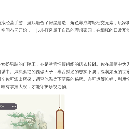
模拟经营手游，游戏融合了房屋建造、角色养成与轻社交元素，玩家
、空间布局开始，一步步打造属于自己的理想家园，在细腻的日常互
是女扮男装的广陵王，亦是掌管情报组织的绣衣校尉。你在黑暗中为
阴谋中。风流孤绝的傀儡天子，毒舌财迷的忠实下属，温润如玉的世
图？你可派出密探，调查他温柔下暗藏的秘密。亦可运筹帷幄，利用
，唯有掌握大权，才能守护珍视之物。