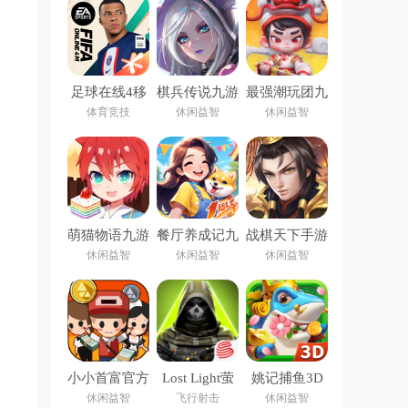
足球在线4移
棋兵传说九游
最强潮玩团九
动版下载安装
版
游版
体育竞技
休闲益智
休闲益智
(FIFA Online
4 M)
萌猫物语九游
餐厅养成记九
战棋天下手游
版
游版
休闲益智
休闲益智
休闲益智
小小首富官方
Lost Light萤
姚记捕鱼3D
版
火突击手游下
安卓版正版手
休闲益智
飞行射击
休闲益智
载国际服
游