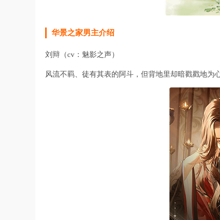
华景之家男主介绍
刘辩（cv：魅影之声）
风流不羁、徒有其表的阿斗，但背地里却暗戳戳地为心