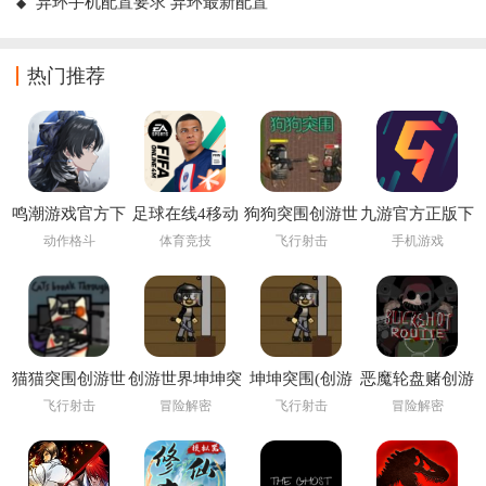
异环手机配置要求 异环最新配置
热门推荐
鸣潮游戏官方下
足球在线4移动
狗狗突围创游世
九游官方正版下
载
版下载安装
界
载
动作格斗
体育竞技
飞行射击
手机游戏
(FIFA Online 4
M)
猫猫突围创游世
创游世界坤坤突
坤坤突围(创游
恶魔轮盘赌创游
界
围小游戏
世界)
版(创游世界)
飞行射击
冒险解密
飞行射击
冒险解密