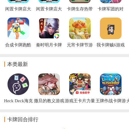
闲置卡牌店大
闲置卡牌店大
卡牌生存热带
卡牌军团的对
亨下载官方版
亨游戏下载
岛屿手机版
抗(Cards
(TCGCardTycoon)
(TCGCardTycoon)
Army)
合成卡牌跑酷
秦时明月卡牌
元宵卡牌节游
我卡牌贼6游戏
版腾讯版本
戏
本类最新
Heck Deck海克
撒旦的教义游戏
游戏王卡片力量
王牌作战卡牌游
迪克游戏
SP高清纹理下载
戏
卡牌回合排行