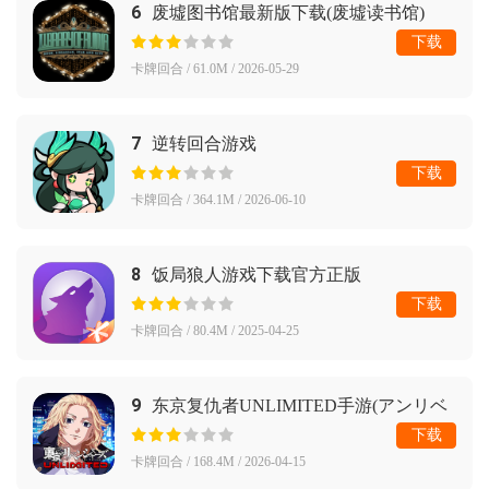
6
废墟图书馆最新版下载(废墟读书馆)
下载
卡牌回合 / 61.0M / 2026-05-29
7
逆转回合游戏
下载
卡牌回合 / 364.1M / 2026-06-10
8
饭局狼人游戏下载官方正版
下载
卡牌回合 / 80.4M / 2025-04-25
9
东京复仇者UNLIMITED手游(アンリベ
安装器)
下载
卡牌回合 / 168.4M / 2026-04-15