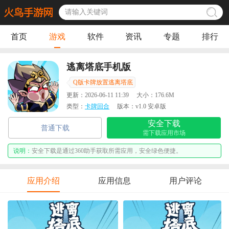
首页
游戏
软件
资讯
专题
排行
逃离塔底手机版
Q版卡牌放置逃离塔底
更新：
2026-06-11 11:39
大小：
176.6M
类型：
卡牌回合
版本：
v1.0 安卓版
安全下载
普通下载
需下载应用市场
说明：
安全下载是通过360助手获取所需应用，安全绿色便捷。
应用介绍
应用信息
用户评论