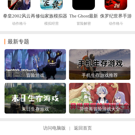
拳皇2002风云再
修仙家族模拟器
The Ghost最新
侏罗纪世界手游
起
6.2
版下载2026
(Jurassic World
动作格斗
模拟经营
冒险解密
动作格斗
安装器)
最新专题
冒险游戏
手机生存游戏推荐
末日生存游戏
异世界冒险游戏大全
访问电脑版
返回首页
|