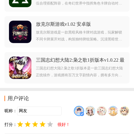
伍合理搭配阵容，在奇幻世界中指挥角色卡牌自动对
战。丰富玩法，解锁更多卡牌，带来成就感与解压感。
阵容搭配，循序渐进，体验策略卡牌的独特魅力。喜欢
放克尔斯游戏v1.02 安卓版
这款游戏的朋友快来下载试试吧！
放克尔斯游戏是一款黑暗风格卡牌对战游戏，玩家解锁
不同卡牌展开对战，构筑独特牌组策略。沉浸黑暗世界
观，快速上手，体验卡牌对决的刺激。黑暗卡牌，策略
对战，你能在放克尔斯的对决中获胜吗？牌组构筑，战
三国志幻想大陆2:枭之歌1折版本v1.0.22 最
术博弈，感受卡牌对战的独特魅力！
新版
三国志幻想大陆2:枭之歌1折版本是一款三国志幻想大陆
正统续作，游戏拥有百万文字剧情内容，拥有多方向的
转职，以及更自由的羁绊搭配，可以给予玩家超棒的三
国卡牌游戏新体验，下载三国志幻想大陆2:枭之歌，开启
浪漫与热血并存的幻想之旅。
用户评论
昵称：
打分：
很好！