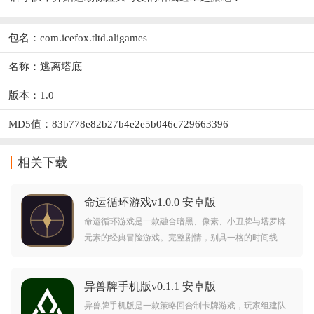
包名：com.icefox.tltd.aligames
名称：逃离塔底
版本：1.0
MD5值：83b778e82b27b4e2e5b046c729663396
相关下载
命运循环游戏v1.0.0 安卓版
命运循环游戏是一款融合暗黑、像素、小丑牌与塔罗牌
元素的经典冒险游戏。完整剧情，别具一格的时间线流
转机制，无尽循环中打破宿命枷锁。自由选择难度，逐
步提升能力。暗黑像素，卡牌策略，你能在命运循环中
异兽牌手机版v0.1.1 安卓版
挣脱轮回吗？
异兽牌手机版是一款策略回合制卡牌游戏，玩家组建队