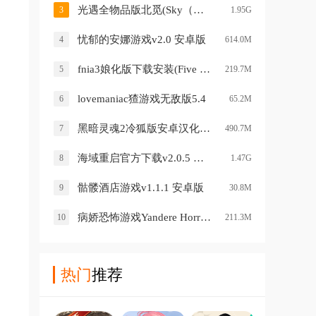
光遇全物品版北觅(Sky（全物品）)v0.15.5 安卓版
3
1.95G
忧郁的安娜游戏v2.0 安卓版
4
614.0M
fnia3娘化版下载安装(Five Night in Anime 3 )v1.0 手机版
5
219.7M
lovemaniac猹游戏无敌版5.4
6
65.2M
黑暗灵魂2冷狐版安卓汉化游戏v官网www.lybh.me 最新版
7
490.7M
海域重启官方下载v2.0.5 最新版
8
1.47G
骷髅酒店游戏v1.1.1 安卓版
9
30.8M
病娇恐怖游戏Yandere Horror Gamev1.4.6 汉化版
10
211.3M
热门
推荐