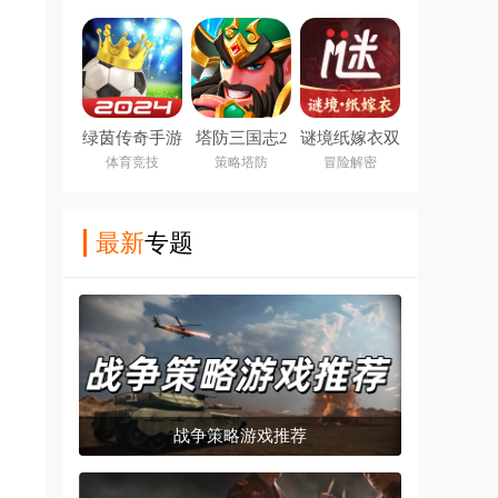
绿茵传奇手游
塔防三国志2
谜境纸嫁衣双
手游
人版
体育竞技
策略塔防
冒险解密
最新
专题
战争策略游戏推荐