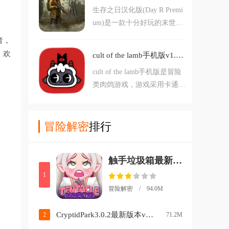
物资、建造庇护所、提升技
生存之日汉化版(Day R Premi
灰暗画风与沉浸式氛围交织，
能，努力活下去。
um)是一款十分好玩的末世生
带来真实而残酷的生存挑战。
存游戏，游戏玩法很丰富，玩
游戏操作简单，感兴趣的朋友
者，
家能够在游戏中体验到真正的
欢迎前来下载。
，欢
cult of the lamb手机版v1.4.6 安卓版
末日生存体验，在这个废墟般
cult of the lamb手机版是冒险
的世界中有着许多的怪物在游
类肉鸽游戏，游戏采用卡通风
荡，这里只有暴力的统治，疾
格打造。游戏内玩家将控制一
病和饥饿，玩家需要在这种环
只小羊羔，在这里你需要前往
境下生存下去，快乐下载体验
地牢当中展开冒险，消灭各种
冒险解密
排行
一番末日生存的感觉吧。
敌人，不断提升你的能力。对
cult of the lamb手机版感兴趣
触手垃圾箱最新版本(Tentacle Dumpster)v0.1.58 安卓版
的玩家不要错过，欢迎大家在
本站下载游玩。
1
冒险解密 / 94.0M
CryptidPark3.0.2最新版本v3.0.2 安卓版
2
71.2M