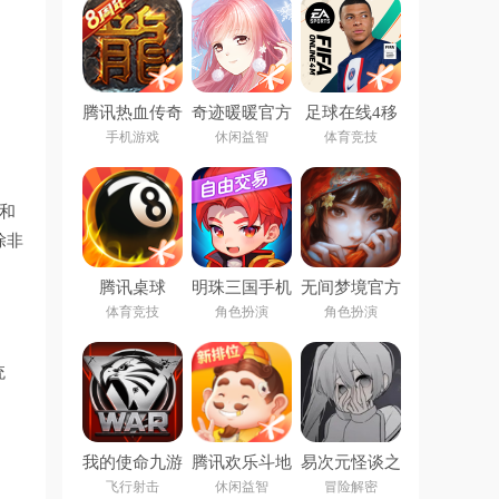
腾讯热血传奇
奇迹暖暖官方
足球在线4移
下载最新版
动版下载安装
手机游戏
休闲益智
体育竞技
(FIFA Online
4 M)
和
除非
腾讯桌球
明珠三国手机
无间梦境官方
2026最新版
版
下载
体育竞技
角色扮演
角色扮演
统
我的使命九游
腾讯欢乐斗地
易次元怪谈之
版本
主2026年新
家下载正版官
飞行射击
休闲益智
冒险解密
版
方手机版