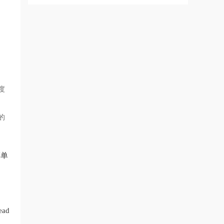
度
的
菜单
ad