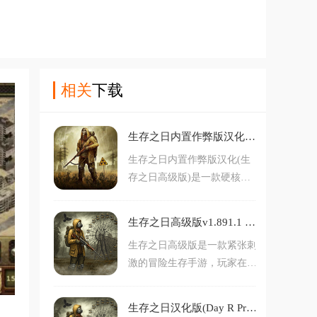
相关
下载
生存之日内置作弊版汉化(生存之日高级版)v1.908.5.2 最新版
生存之日内置作弊版汉化(生
存之日高级版)是一款硬核末
日生存题材的角色扮演手游，
玩家将在这片危机四伏的土地
生存之日高级版v1.891.1 最新版
上，直面饥饿、寒冷、辐射与
生存之日高级版是一款紧张刺
变异生物的威胁，凭借智慧与
激的冒险生存手游，玩家在废
勇气艰难求生，玩家可自由探
墟世界中探索、对抗变异怪
索荒野、城市废墟等多样地
物、完成生存任务，体验高度
形，在资源匮乏的世界里搜寻
生存之日汉化版(Day R Premium)v1.883 安卓版
自由的剧情推进与资源管理。