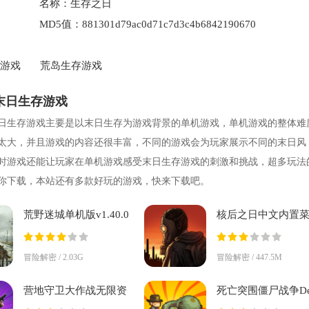
名称：
生存之日
MD5值：
881301d79ac0d71c7d3c4b6842190670
游戏
荒岛生存游戏
末日生存游戏
日生存游戏主要是以末日生存为游戏背景的单机游戏，单机游戏的整体难
太大，并且游戏的内容还很丰富，不同的游戏会为玩家展示不同的末日风
时游戏还能让玩家在单机游戏感受末日生存游戏的刺激和挑战，超多玩法
你下载，本站还有多款好玩的游戏，快来下载吧。
荒野迷城单机版v1.40.0
核后之日中文内置
最新版
v0.129.0 安卓版
冒险解密 / 2.03G
冒险解密 / 447.5M
营地守卫大作战无限资
死亡突围僵尸战争De
源版v0.13 安卓版
Ahead Zombie