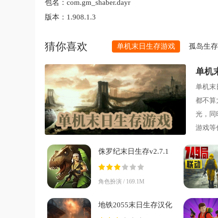
包名：
com.gm_shaber.dayr
版本：
1.908.1.3
猜你喜欢
单机末日生存游戏
孤岛生存
单机
单机末
都不算
光，同
游戏等
侏罗纪末日生存v2.7.1
安卓版
角色扮演 / 169.1M
地铁2055末日生存汉化
v0.0.331 最新版