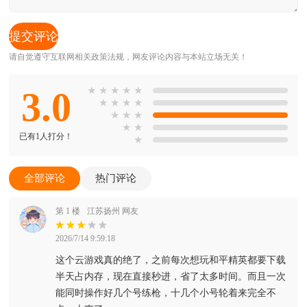
请自觉遵守互联网相关政策法规，网友评论内容与本站立场无关！
3.0
★
★
★
★
★
★
★
★
★
★
★
★
★
★
已有1人打分！
★
全部评论
热门评论
第 1 楼
江苏扬州 网友
2026/7/14 9:59:18
这个云游戏真的绝了，之前每次想玩和平精英都要下载
半天占内存，现在直接秒进，省了太多时间。而且一次
能同时操作好几个号练枪，十几个小号轮着来完全不