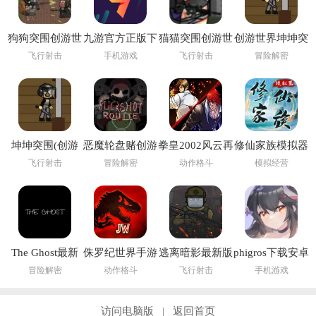
狗狗突围创游世
九游官方正版下
猫猫突围创游世
创游世界坤坤突
界
载
界
围小游戏
飞行射击
手机游戏
飞行射击
冒险解密
坤坤突围(创游
恶魔轮盘赌创游
拳皇2002风云再
修仙家族模拟器
世界)
版(创游世界)
起
6.2
飞行射击
冒险解密
动作格斗
模拟经营
The Ghost最新
侏罗纪世界手游
逃离暗影最新版
phigros下载安卓
版下载2026
(Jurassic World
1.307 版本
最新版2026
冒险解密
动作格斗
飞行射击
手机游戏
安装器)
访问电脑版
返回首页
|