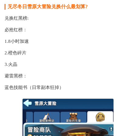
无尽冬日雪原大冒险兑换什么最划算?
兑换红黑榜:
必抢红榜：
1.8小时加速
2.橙色碎片
3.火晶
避雷黑榜：
蓝色技能书（日常副本狂掉）