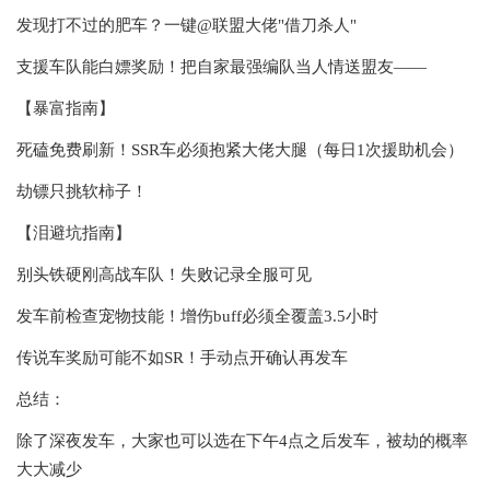
发现打不过的肥车？一键@联盟大佬"借刀杀人"
支援车队能白嫖奖励！把自家最强编队当人情送盟友——
【暴富指南】
死磕免费刷新！SSR车必须抱紧大佬大腿（每日1次援助机会）
劫镖只挑软柿子！
【泪避坑指南】
别头铁硬刚高战车队！失败记录全服可见
发车前检查宠物技能！增伤buff必须全覆盖3.5小时
传说车奖励可能不如SR！手动点开确认再发车
总结：
除了深夜发车，大家也可以选在下午4点之后发车，被劫的概率
大大减少