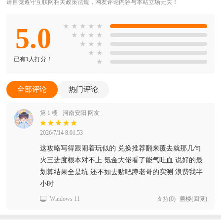
请自觉遵守互联网相关政策法规，网友评论内容与本站立场无关！
5.0
★
★
★
★
★
★
★
★
★
★
★
★
★
★
已有1人打分！
★
全部评论
热门评论
第 1 楼
河南安阳 网友
2026/7/14 8:01:53
这攻略写得跟闹着玩似的 兑换推荐翻来覆去就那几句
火三进度根本对不上 氪金大佬看了能气吐血 说好的最
划算结果全是坑 还不如去贴吧蹲老哥的实测 浪费我半
小时
Windows 11
支持
(
0
)
盖楼(回复)