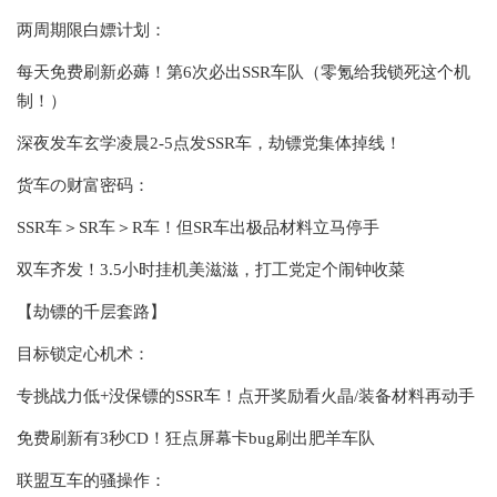
两周期限白嫖计划：
每天免费刷新必薅！第6次必出SSR车队（零氪给我锁死这个机
制！）
深夜发车玄学凌晨2-5点发SSR车，劫镖党集体掉线！
货车の财富密码：
SSR车＞SR车＞R车！但SR车出极品材料立马停手
双车齐发！3.5小时挂机美滋滋，打工党定个闹钟收菜
【劫镖的千层套路】
目标锁定心机术：
专挑战力低+没保镖的SSR车！点开奖励看火晶/装备材料再动手
免费刷新有3秒CD！狂点屏幕卡bug刷出肥羊车队
联盟互车的骚操作：