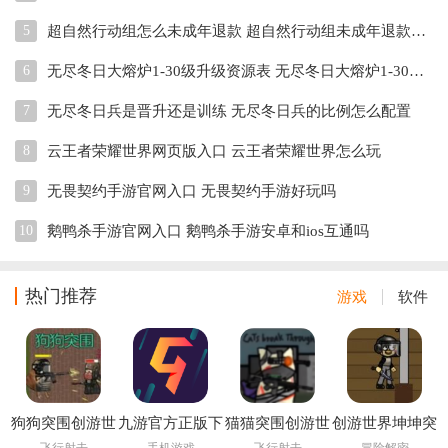
5
超自然行动组怎么未成年退款 超自然行动组未成年退款教程
6
无尽冬日大熔炉1-30级升级资源表 无尽冬日大熔炉1-30级升级前置条件
7
无尽冬日兵是晋升还是训练 无尽冬日兵的比例怎么配置
8
云王者荣耀世界网页版入口 云王者荣耀世界怎么玩
9
无畏契约手游官网入口 无畏契约手游好玩吗
10
鹅鸭杀手游官网入口 鹅鸭杀手游安卓和ios互通吗
热门推荐
游戏
软件
狗狗突围创游世
九游官方正版下
猫猫突围创游世
创游世界坤坤突
界
载
界
围小游戏