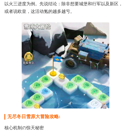
以火三进度为例。先说结论：除非想要城堡和行军以及新区，
或者说欧皇，这活动氪的越多越亏。
无尽冬日雪原大冒险攻略:
核心机制の惊天秘密