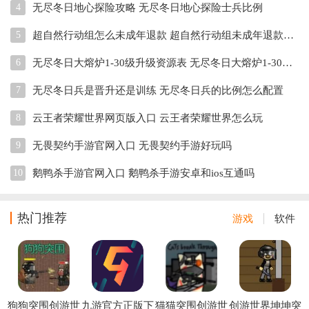
4
无尽冬日地心探险攻略 无尽冬日地心探险士兵比例
5
超自然行动组怎么未成年退款 超自然行动组未成年退款教程
6
无尽冬日大熔炉1-30级升级资源表 无尽冬日大熔炉1-30级升级前置条件
7
无尽冬日兵是晋升还是训练 无尽冬日兵的比例怎么配置
8
云王者荣耀世界网页版入口 云王者荣耀世界怎么玩
9
无畏契约手游官网入口 无畏契约手游好玩吗
10
鹅鸭杀手游官网入口 鹅鸭杀手游安卓和ios互通吗
热门推荐
游戏
软件
狗狗突围创游世
九游官方正版下
猫猫突围创游世
创游世界坤坤突