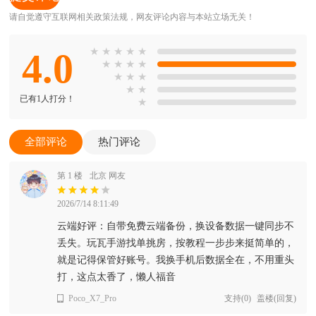
请自觉遵守互联网相关政策法规，网友评论内容与本站立场无关！
4.0
★
★
★
★
★
★
★
★
★
★
★
★
★
★
已有1人打分！
★
全部评论
热门评论
第 1 楼
北京 网友
2026/7/14 8:11:49
云端好评：自带免费云端备份，换设备数据一键同步不
丢失。玩瓦手游找单挑房，按教程一步步来挺简单的，
就是记得保管好账号。我换手机后数据全在，不用重头
打，这点太香了，懒人福音
Poco_X7_Pro
支持
(
0
)
盖楼(回复)