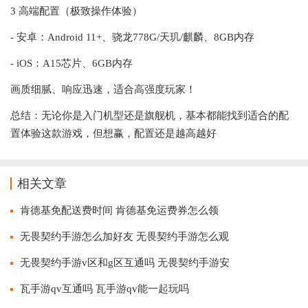
3 高端配置（极致操作体验）
- 安卓：Android 11+、骁龙778G/天玑/麒麟、8GB内存
- iOS：A15芯片、6GB内存
画质细腻、响应迅速，适合高强度玩家！
总结：无论你是入门机型还是旗舰机，基本都能找到适合的配
置体验这款游戏，但想赢，配置还是越高越好
相关文章
肯德基免配送费时间 肯德基免运费券怎么领
无畏契约手游怎么加好友 无畏契约手游怎么观
无畏契约手游v区和g区互通吗 无畏契约手游安
瓦手游qv互通吗 瓦手游qv能一起玩吗