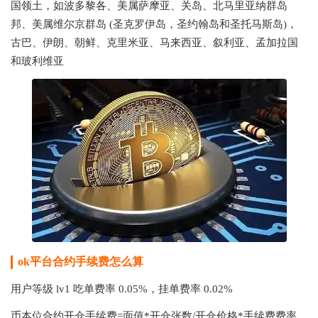
国领土，如波多黎各、美属萨摩亚、关岛、北马里亚纳群岛
邦、美属维尔京群岛 (圣克罗伊岛，圣约翰岛和圣托马斯岛)，
古巴、伊朗、朝鲜、克里米亚、马来西亚、叙利亚、孟加拉国
和玻利维亚
ok平台合约手续费怎么算
用户等级 lv1 吃单费率 0.05%，挂单费率 0.02%
币本位合约开仓手续费=面值*开仓张数/开仓价格*手续费费率