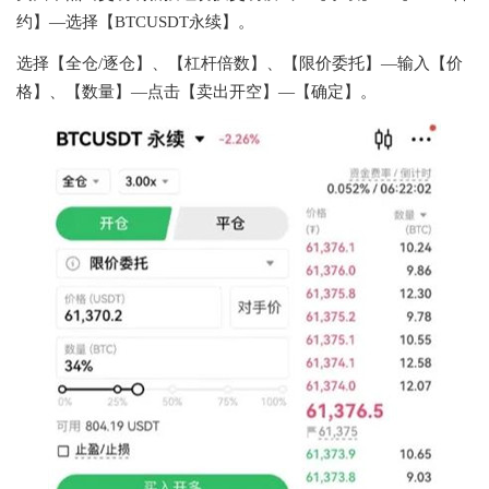
约】—选择【BTCUSDT永续】。
选择【全仓/逐仓】、【杠杆倍数】、【限价委托】—输入【价
格】、【数量】—点击【卖出开空】—【确定】。