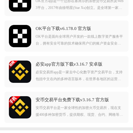
OK官方app是一个总部在塞席尔的加密货币交易所及Web
3平台，2017年由徐明星(Star Xu)创立。是全球第一家提
供用户自查储备金证明的加密货币交易平台。服务用户
涵盖全球超过180个国家、超过-5000万用户。
OK平台下载v6.178.0 官方版
OK平台是面向全球用户开发的一款线上数字资产服务平
台，拥有安全可靠的技术确保用户们的账户资金安全，
各位可以随时在APP里面获取到当前时段内数字货币产
品的具体行情数据，以此来判断要不要进行交易操作。
必安app官方版下载v3.16.7 安卓版
必安交易所app是一家去中心化数字资产交易平台，支持
包括中文在内的多种语言版本，在世界各地区的运营情
况均很稳定，深受大家的喜欢，小伙伴们想要了解币圈
的话赶紧下载安装吧。
安币交易平台免费下载v3.16.7 官方版
安币交易平台是一家全球性的加密火币交易所，现在支
援400多种加密货币，提供期权、现货、合约、网格等交
易产品以及各种理财金融服务，喜欢的可以下载看看。