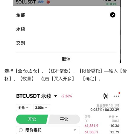
选择【全仓/逐仓】、【杠杆倍数】、【限价委托】—输入【价
格】、【数量】—点击【买入开多】—【确定】。