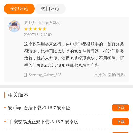
全部评论
热门评论
第 1 楼
山东临沂 网友
2026/7/13 12:15:00
这个软件用起来还行，买币卖币都挺顺手的，首页分类
很清楚，比特币以太坊啥的像文件管理器一样分门别类
放着，找起来方便。法币充值提现也快，不用折腾。新
手入门可以试试，没那些乱七八糟的广告
Samsung_Galaxy_S25
支持
(
0
)
盖楼(回复)
相关版本
安币app合法下载v3.16.7 安卓版
下载
币 安交易所正规下载v3.16.7 安卓版
下载