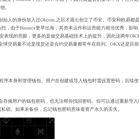
耳他。
合创始人的身份加入过Okcoin,之后才退出创立了币安。币安和欧易都
，由于Binance更早出海，其资本运作和运营能力相当优秀，影响
没有币安表现的亮眼，更多的是做交易基础技术上的提升，因此这两年OK
X全球交易量不论是现货还是合约交易量都常年在前列。OKX还是目
用程序本身和管理钱包。用户在创建或导入钱包时需设置密码，后续使
不会存储用户的钱包密码，也无法帮你找回密码。你可以通过重新导入
或私钥。如果未备份，忘记钱包密码意味着资产永久的丢失。