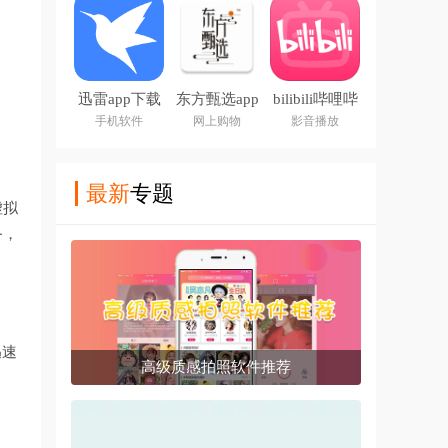
迅雷app下载
东方甄选app
bilibili哔哩哔
安装2026
下载
哩2026最新
手机软件
网上购物
影音播放
版
最新
专题
虚拟
务，
迅速
高级质感拍照软件推荐